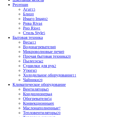
Ресепшн
Агат
15
Блиц
0
Имаго Imago
2
Рива Riva
4
Рио Rio
41
Стиль Style
5
Бытовая техника
Весы
13
Водонагреватели
8
Микроволновые печи
9
Прочая бытовая техника
20
Пылесосы
2
Сушилки для рук
2
Утюги
3
Холодильное оборудование
11
Чайники
29
Климатическое оборудование
Вентиляторы
5
Кондиционеры
4
Обогреватели
54
Конвекционные
6
Маслонаполненные
7
Тепловентиляторы
20