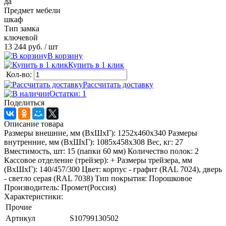
да
Предмет мебели
шкаф
Тип замка
ключевой
13 244 руб.
/ шт
В корзину
Купить в 1 клик
Кол-во:
Рассчитать доставку
Остатки: 1
Поделиться
Описание товара
Размеры внешние, мм (ВхШхГ): 1252x460x340 Размеры
внутренние, мм (ВхШхГ): 1085x458x308 Вес, кг: 27
Вместимость, шт: 15 (папки 60 мм) Количество полок: 2
Кассовое отделение (трейзер): + Размеры трейзера, мм
(ВхШхГ): 140/457/300 Цвет: корпус - графит (RAL 7024), дверь
- светло серая (RAL 7038) Тип покрытия: Порошковое
Производитель: Промет(Россия)
Характеристики:
Прочие
Артикул
S10799130502