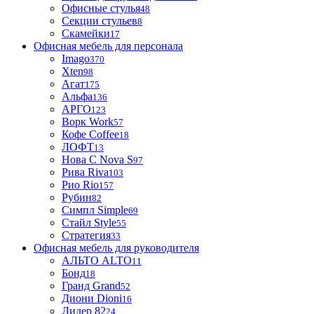
Офисные стулья
48
Секции стульев
8
Скамейки
17
Офисная мебель для персонала
Imago
370
Xten
98
Агат
175
Альфа
136
АРГО
123
Ворк Work
57
Кофе Coffee
18
ЛОФТ
13
Нова С Nova S
97
Рива Riva
103
Рио Rio
157
Рубин
82
Симпл Simple
69
Стайл Style
55
Стратегия
33
Офисная мебель для руководителя
АЛЬТО ALTO
11
Бонд
18
Гранд Grand
52
Диони Dioni
16
Лидер 82
24