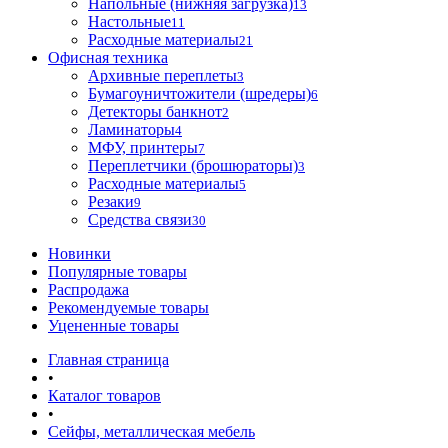
Напольные (нижняя загрузка)
13
Настольные
11
Расходные материалы
21
Офисная техника
Архивные переплеты
3
Бумагоуничтожители (шредеры)
6
Детекторы банкнот
2
Ламинаторы
4
МФУ, принтеры
7
Переплетчики (брошюраторы)
3
Расходные материалы
5
Резаки
9
Средства связи
30
Новинки
Популярные товары
Распродажа
Рекомендуемые товары
Уцененные товары
Главная страница
•
Каталог товаров
•
Сейфы, металлическая мебель