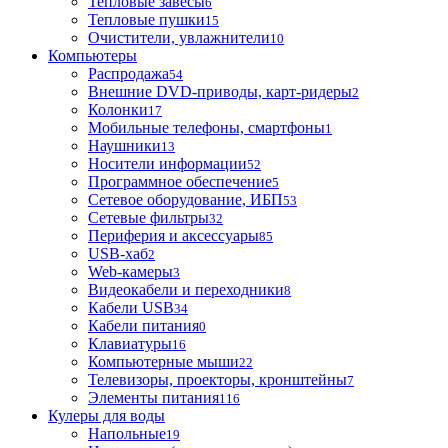
Тепловые завесы
6
Тепловые пушки
15
Очистители, увлажнители
10
Компьютеры
Распродажа
54
Внешние DVD-приводы, карт-ридеры
2
Колонки
17
Мобильные телефоны, смартфоны
1
Наушники
13
Носители информации
52
Программное обеспечение
5
Сетевое оборудование, ИБП
53
Сетевые фильтры
32
Периферия и аксессуары
85
USB-хаб
2
Web-камеры
3
Видеокабели и переходники
8
Кабели USB
34
Кабели питания
0
Клавиатуры
16
Компьютерные мыши
22
Телевизоры, проекторы, кронштейны
7
Элементы питания
116
Кулеры для воды
Напольные
19