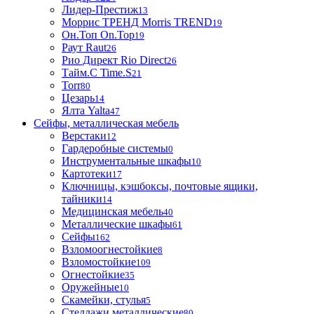
Лидер-Престиж
13
Моррис ТРЕНД Morris TREND
19
Он.Топ On.Top
19
Раут Raut
26
Рио Директ Rio Direct
26
Тайм.С Time.S
21
Torr
80
Цезарь
14
Ялта Yalta
47
Сейфы, металлическая мебель
Верстаки
12
Гардеробные системы
0
Инструментальные шкафы
10
Картотеки
17
Ключницы, кэшбоксы, почтовые ящики,
тайники
14
Медицинская мебель
40
Металлические шкафы
61
Сейфы
162
Взломоогнестойкие
8
Взломостойкие
109
Огнестойкие
35
Оружейные
10
Скамейки, стулья
5
Стеллажи металлические
80