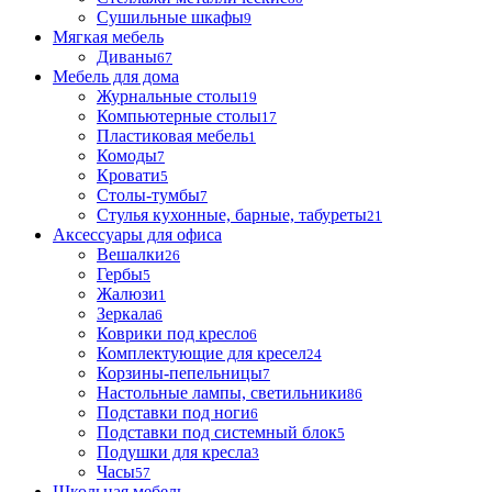
Сушильные шкафы
9
Мягкая мебель
Диваны
67
Мебель для дома
Журнальные столы
19
Компьютерные столы
17
Пластиковая мебель
1
Комоды
7
Кровати
5
Столы-тумбы
7
Стулья кухонные, барные, табуреты
21
Аксессуары для офиса
Вешалки
26
Гербы
5
Жалюзи
1
Зеркала
6
Коврики под кресло
6
Комплектующие для кресел
24
Корзины-пепельницы
7
Настольные лампы, светильники
86
Подставки под ноги
6
Подставки под системный блок
5
Подушки для кресла
3
Часы
57
Школьная мебель