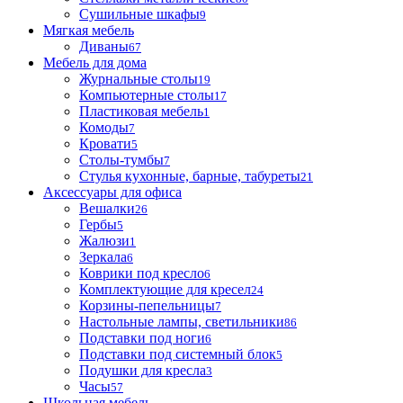
Сушильные шкафы
9
Мягкая мебель
Диваны
67
Мебель для дома
Журнальные столы
19
Компьютерные столы
17
Пластиковая мебель
1
Комоды
7
Кровати
5
Столы-тумбы
7
Стулья кухонные, барные, табуреты
21
Аксессуары для офиса
Вешалки
26
Гербы
5
Жалюзи
1
Зеркала
6
Коврики под кресло
6
Комплектующие для кресел
24
Корзины-пепельницы
7
Настольные лампы, светильники
86
Подставки под ноги
6
Подставки под системный блок
5
Подушки для кресла
3
Часы
57
Школьная мебель