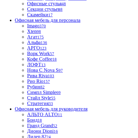
Офисные стулья
48
Секции стульев
8
Скамейки
17
Офисная мебель для персонала
Imago
370
Xten
98
Агат
175
Альфа
136
АРГО
123
Ворк Work
57
Кофе Coffee
18
ЛОФТ
13
Нова С Nova S
97
Рива Riva
103
Рио Rio
157
Рубин
82
Симпл Simple
69
Стайл Style
55
Стратегия
33
Офисная мебель для руководителя
АЛЬТО ALTO
11
Бонд
18
Гранд Grand
52
Диони Dioni
16
Лидер 82
24