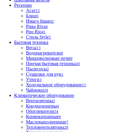
Ресепшн
Агат
15
Блиц
0
Имаго Imago
2
Рива Riva
4
Рио Rio
41
Стиль Style
5
Бытовая техника
Весы
13
Водонагреватели
8
Микроволновые печи
9
Прочая бытовая техника
20
Пылесосы
2
Сушилки для рук
2
Утюги
3
Холодильное оборудование
11
Чайники
29
Климатическое оборудование
Вентиляторы
5
Кондиционеры
4
Обогреватели
54
Конвекционные
6
Маслонаполненные
7
Тепловентиляторы
20