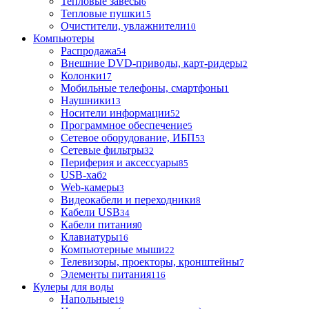
Тепловые завесы
6
Тепловые пушки
15
Очистители, увлажнители
10
Компьютеры
Распродажа
54
Внешние DVD-приводы, карт-ридеры
2
Колонки
17
Мобильные телефоны, смартфоны
1
Наушники
13
Носители информации
52
Программное обеспечение
5
Сетевое оборудование, ИБП
53
Сетевые фильтры
32
Периферия и аксессуары
85
USB-хаб
2
Web-камеры
3
Видеокабели и переходники
8
Кабели USB
34
Кабели питания
0
Клавиатуры
16
Компьютерные мыши
22
Телевизоры, проекторы, кронштейны
7
Элементы питания
116
Кулеры для воды
Напольные
19