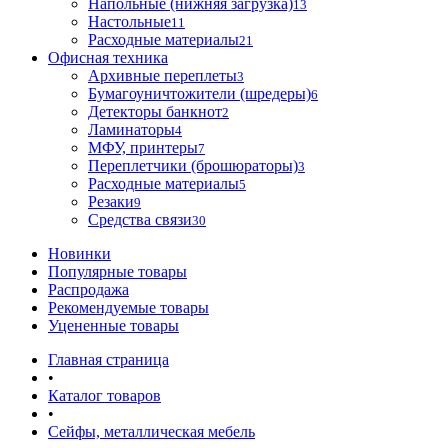
Напольные (нижняя загрузка)
13
Настольные
11
Расходные материалы
21
Офисная техника
Архивные переплеты
3
Бумагоуничтожители (шредеры)
6
Детекторы банкнот
2
Ламинаторы
4
МФУ, принтеры
7
Переплетчики (брошюраторы)
3
Расходные материалы
5
Резаки
9
Средства связи
30
Новинки
Популярные товары
Распродажа
Рекомендуемые товары
Уцененные товары
Главная страница
•
Каталог товаров
•
Сейфы, металлическая мебель