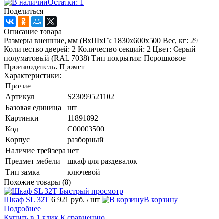
Остатки: 1
Поделиться
Описание товара
Размеры внешние, мм (ВхШхГ): 1830x600x500 Вес, кг: 29
Количество дверей: 2 Количество секций: 2 Цвет: Серый
полуматовый (RAL 7038) Тип покрытия: Порошковое
Производитель: Промет
Характеристики:
Прочие
Артикул
S23099521102
Базовая единица
шт
Картинки
11891892
Код
C00003500
Корпус
разборный
Наличие трейзера
нет
Предмет мебели
шкаф для раздевалок
Тип замка
ключевой
Похожие товары (8)
Быстрый просмотр
Шкаф SL 32T
6 921 руб.
/ шт
В корзину
Подробнее
Купить в 1 клик
К сравнению