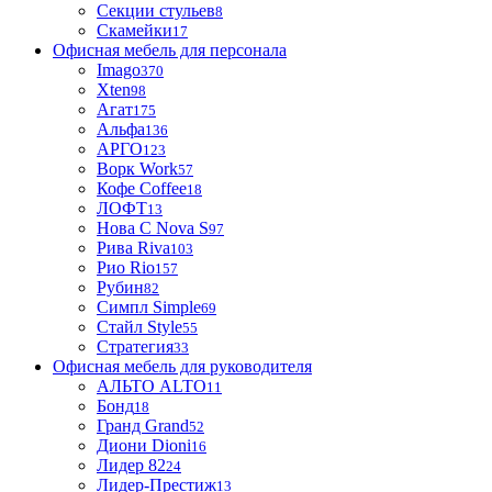
Секции стульев
8
Скамейки
17
Офисная мебель для персонала
Imago
370
Xten
98
Агат
175
Альфа
136
АРГО
123
Ворк Work
57
Кофе Coffee
18
ЛОФТ
13
Нова С Nova S
97
Рива Riva
103
Рио Rio
157
Рубин
82
Симпл Simple
69
Стайл Style
55
Стратегия
33
Офисная мебель для руководителя
АЛЬТО ALTO
11
Бонд
18
Гранд Grand
52
Диони Dioni
16
Лидер 82
24
Лидер-Престиж
13