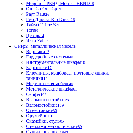
Моррис ТРЕНД Morris TREND
19
Он.Топ On.Top
19
Раут Raut
26
Рио Директ Rio Direct
26
Тайм.С Time.S
21
Torr
80
Цезарь
14
Ялта Yalta
47
Сейфы, металлическая мебель
Верстаки
12
Гардеробные системы
0
Инструментальные шкафы
10
Картотеки
17
Ключницы, кэшбоксы, почтовые ящики,
тайники
14
Медицинская мебель
40
Металлические шкафы
61
Сейфы
162
Взломоогнестойкие
8
Взломостойкие
109
Огнестойкие
35
Оружейные
10
Скамейки, стулья
5
Стеллажи металлические
80
Сушильные шкафы
9