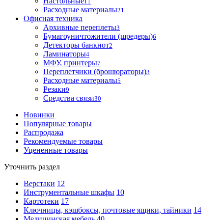
Настольные
11
Расходные материалы
21
Офисная техника
Архивные переплеты
3
Бумагоуничтожители (шредеры)
6
Детекторы банкнот
2
Ламинаторы
4
МФУ, принтеры
7
Переплетчики (брошюраторы)
3
Расходные материалы
5
Резаки
9
Средства связи
30
Новинки
Популярные товары
Распродажа
Рекомендуемые товары
Уцененные товары
Уточнить раздел
Верстаки
12
Инструментальные шкафы
10
Картотеки
17
Ключницы, кэшбоксы, почтовые ящики, тайники
14
Медицинская мебель
40