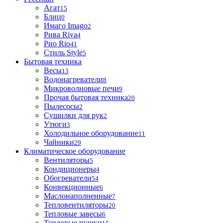
Агат
15
Блиц
0
Имаго Imago
2
Рива Riva
4
Рио Rio
41
Стиль Style
5
Бытовая техника
Весы
13
Водонагреватели
8
Микроволновые печи
9
Прочая бытовая техника
20
Пылесосы
2
Сушилки для рук
2
Утюги
3
Холодильное оборудование
11
Чайники
29
Климатическое оборудование
Вентиляторы
5
Кондиционеры
4
Обогреватели
54
Конвекционные
6
Маслонаполненные
7
Тепловентиляторы
20
Тепловые завесы
6
Тепловые пушки