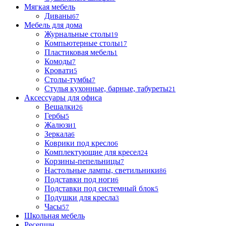
Мягкая мебель
Диваны
67
Мебель для дома
Журнальные столы
19
Компьютерные столы
17
Пластиковая мебель
1
Комоды
7
Кровати
5
Столы-тумбы
7
Стулья кухонные, барные, табуреты
21
Аксессуары для офиса
Вешалки
26
Гербы
5
Жалюзи
1
Зеркала
6
Коврики под кресло
6
Комплектующие для кресел
24
Корзины-пепельницы
7
Настольные лампы, светильники
86
Подставки под ноги
6
Подставки под системный блок
5
Подушки для кресла
3
Часы
57
Школьная мебель
Ресепшн