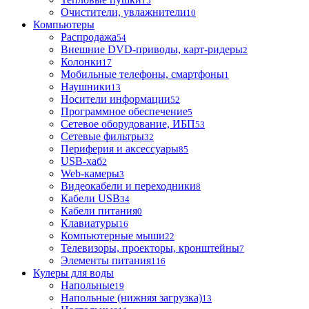
15
Очистители, увлажнители
10
Компьютеры
Распродажа
54
Внешние DVD-приводы, карт-ридеры
2
Колонки
17
Мобильные телефоны, смартфоны
1
Наушники
13
Носители информации
52
Программное обеспечение
5
Сетевое оборудование, ИБП
53
Сетевые фильтры
32
Периферия и аксессуары
85
USB-хаб
2
Web-камеры
3
Видеокабели и переходники
8
Кабели USB
34
Кабели питания
0
Клавиатуры
16
Компьютерные мыши
22
Телевизоры, проекторы, кронштейны
7
Элементы питания
116
Кулеры для воды
Напольные
19
Напольные (нижняя загрузка)
13