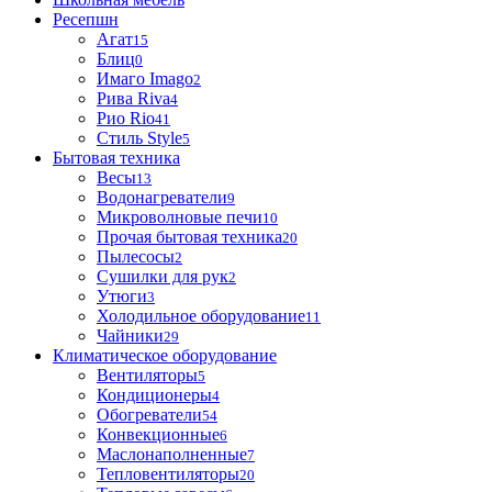
Ресепшн
Агат
15
Блиц
0
Имаго Imago
2
Рива Riva
4
Рио Rio
41
Стиль Style
5
Бытовая техника
Весы
13
Водонагреватели
9
Микроволновые печи
10
Прочая бытовая техника
20
Пылесосы
2
Сушилки для рук
2
Утюги
3
Холодильное оборудование
11
Чайники
29
Климатическое оборудование
Вентиляторы
5
Кондиционеры
4
Обогреватели
54
Конвекционные
6
Маслонаполненные
7
Тепловентиляторы
20