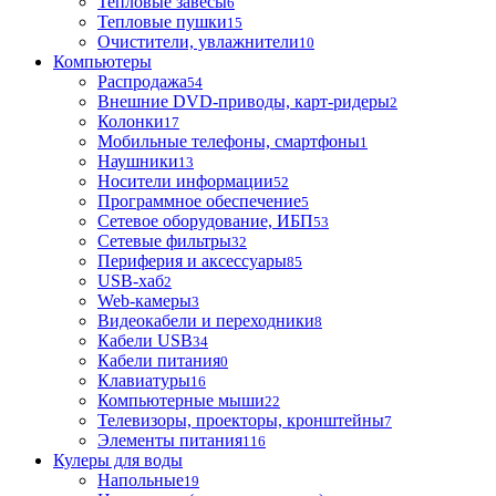
Тепловые завесы
6
Тепловые пушки
15
Очистители, увлажнители
10
Компьютеры
Распродажа
54
Внешние DVD-приводы, карт-ридеры
2
Колонки
17
Мобильные телефоны, смартфоны
1
Наушники
13
Носители информации
52
Программное обеспечение
5
Сетевое оборудование, ИБП
53
Сетевые фильтры
32
Периферия и аксессуары
85
USB-хаб
2
Web-камеры
3
Видеокабели и переходники
8
Кабели USB
34
Кабели питания
0
Клавиатуры
16
Компьютерные мыши
22
Телевизоры, проекторы, кронштейны
7
Элементы питания
116
Кулеры для воды
Напольные
19