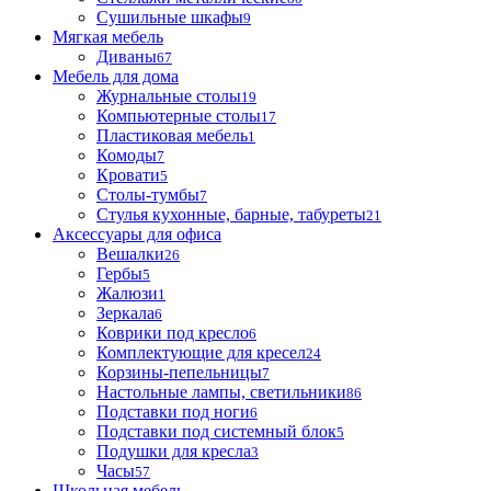
Сушильные шкафы
9
Мягкая мебель
Диваны
67
Мебель для дома
Журнальные столы
19
Компьютерные столы
17
Пластиковая мебель
1
Комоды
7
Кровати
5
Столы-тумбы
7
Стулья кухонные, барные, табуреты
21
Аксессуары для офиса
Вешалки
26
Гербы
5
Жалюзи
1
Зеркала
6
Коврики под кресло
6
Комплектующие для кресел
24
Корзины-пепельницы
7
Настольные лампы, светильники
86
Подставки под ноги
6
Подставки под системный блок
5
Подушки для кресла
3
Часы
57
Школьная мебель