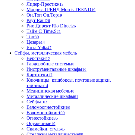
Лидер-Престиж
13
Моррис ТРЕНД Morris TREND
19
Он.Топ On.Top
19
Раут Raut
26
Рио Директ Rio Direct
26
Тайм.С Time.S
21
Torr
80
Цезарь
14
Ялта Yalta
47
Сейфы, металлическая мебель
Верстаки
12
Гардеробные системы
0
Инструментальные шкафы
10
Картотеки
17
Ключницы, кэшбоксы, почтовые ящики,
тайники
14
Медицинская мебель
40
Металлические шкафы
61
Сейфы
162
Взломоогнестойкие
8
Взломостойкие
109
Огнестойкие
35
Оружейные
10
Скамейки, стулья
5
Стеллажи металлические
80