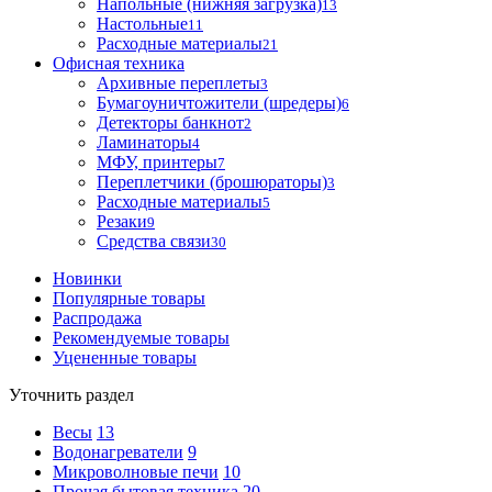
Напольные (нижняя загрузка)
13
Настольные
11
Расходные материалы
21
Офисная техника
Архивные переплеты
3
Бумагоуничтожители (шредеры)
6
Детекторы банкнот
2
Ламинаторы
4
МФУ, принтеры
7
Переплетчики (брошюраторы)
3
Расходные материалы
5
Резаки
9
Средства связи
30
Новинки
Популярные товары
Распродажа
Рекомендуемые товары
Уцененные товары
Уточнить раздел
Весы
13
Водонагреватели
9
Микроволновые печи
10
Прочая бытовая техника
20