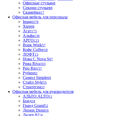
Офисные стулья
48
Секции стульев
8
Скамейки
17
Офисная мебель для персонала
Imago
370
Xten
98
Агат
175
Альфа
136
АРГО
123
Ворк Work
57
Кофе Coffee
18
ЛОФТ
13
Нова С Nova S
97
Рива Riva
103
Рио Rio
157
Рубин
82
Симпл Simple
69
Стайл Style
55
Стратегия
33
Офисная мебель для руководителя
АЛЬТО ALTO
11
Бонд
18
Гранд Grand
52
Диони Dioni
16
Лидер 82
24