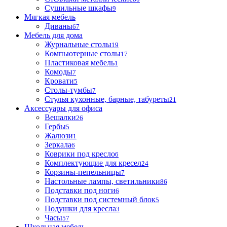
Сушильные шкафы
9
Мягкая мебель
Диваны
67
Мебель для дома
Журнальные столы
19
Компьютерные столы
17
Пластиковая мебель
1
Комоды
7
Кровати
5
Столы-тумбы
7
Стулья кухонные, барные, табуреты
21
Аксессуары для офиса
Вешалки
26
Гербы
5
Жалюзи
1
Зеркала
6
Коврики под кресло
6
Комплектующие для кресел
24
Корзины-пепельницы
7
Настольные лампы, светильники
86
Подставки под ноги
6
Подставки под системный блок
5
Подушки для кресла
3
Часы
57
Школьная мебель