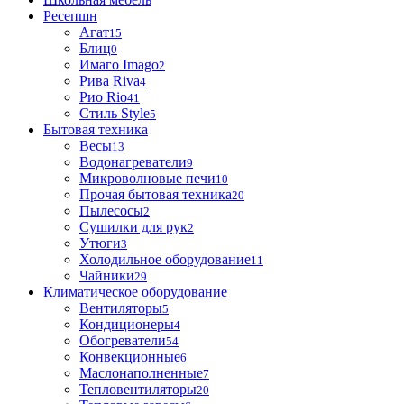
Ресепшн
Агат
15
Блиц
0
Имаго Imago
2
Рива Riva
4
Рио Rio
41
Стиль Style
5
Бытовая техника
Весы
13
Водонагреватели
9
Микроволновые печи
10
Прочая бытовая техника
20
Пылесосы
2
Сушилки для рук
2
Утюги
3
Холодильное оборудование
11
Чайники
29
Климатическое оборудование
Вентиляторы
5
Кондиционеры
4
Обогреватели
54
Конвекционные
6
Маслонаполненные
7
Тепловентиляторы
20