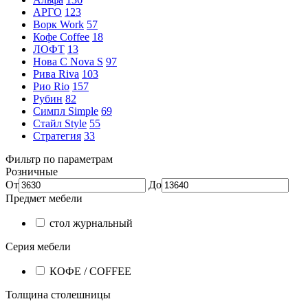
АРГО
123
Ворк Work
57
Кофе Coffee
18
ЛОФТ
13
Нова С Nova S
97
Рива Riva
103
Рио Rio
157
Рубин
82
Симпл Simple
69
Стайл Style
55
Стратегия
33
Фильтр по параметрам
Розничные
От
До
Предмет мебели
стол журнальный
Серия мебели
КОФЕ / COFFEE
Толщина столешницы