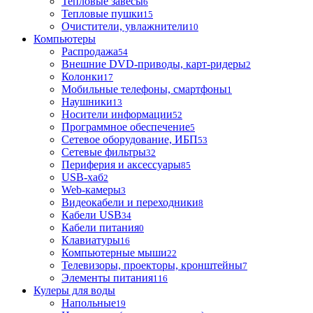
Тепловые завесы
6
Тепловые пушки
15
Очистители, увлажнители
10
Компьютеры
Распродажа
54
Внешние DVD-приводы, карт-ридеры
2
Колонки
17
Мобильные телефоны, смартфоны
1
Наушники
13
Носители информации
52
Программное обеспечение
5
Сетевое оборудование, ИБП
53
Сетевые фильтры
32
Периферия и аксессуары
85
USB-хаб
2
Web-камеры
3
Видеокабели и переходники
8
Кабели USB
34
Кабели питания
0
Клавиатуры
16
Компьютерные мыши
22
Телевизоры, проекторы, кронштейны
7
Элементы питания
116
Кулеры для воды
Напольные
19