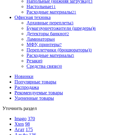
Напольные (нижняя загрузка)
13
Настольные
11
Расходные материалы
21
Офисная техника
Архивные переплеты
3
Бумагоуничтожители (шредеры)
6
Детекторы банкнот
2
Ламинаторы
4
МФУ, принтеры
7
Переплетчики (брошюраторы)
3
Расходные материалы
5
Резаки
9
Средства связи
30
Новинки
Популярные товары
Распродажа
Рекомендуемые товары
Уцененные товары
Уточнить раздел
Imago
370
Xten
98
Агат
175
Альфа
136