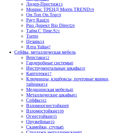
Лидер-Престиж
13
Моррис ТРЕНД Morris TREND
19
Он.Топ On.Top
19
Раут Raut
26
Рио Директ Rio Direct
26
Тайм.С Time.S
21
Torr
80
Цезарь
14
Ялта Yalta
47
Сейфы, металлическая мебель
Верстаки
12
Гардеробные системы
0
Инструментальные шкафы
10
Картотеки
17
Ключницы, кэшбоксы, почтовые ящики,
тайники
14
Медицинская мебель
40
Металлические шкафы
61
Сейфы
162
Взломоогнестойкие
8
Взломостойкие
109
Огнестойкие
35
Оружейные
10
Скамейки, стулья
5
Стеллажи металлические
80