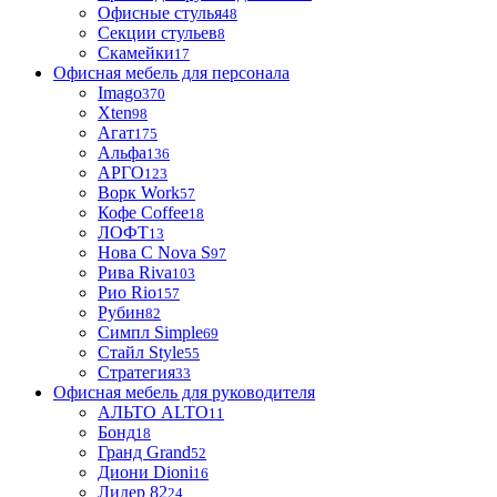
Офисные стулья
48
Секции стульев
8
Скамейки
17
Офисная мебель для персонала
Imago
370
Xten
98
Агат
175
Альфа
136
АРГО
123
Ворк Work
57
Кофе Coffee
18
ЛОФТ
13
Нова С Nova S
97
Рива Riva
103
Рио Rio
157
Рубин
82
Симпл Simple
69
Стайл Style
55
Стратегия
33
Офисная мебель для руководителя
АЛЬТО ALTO
11
Бонд
18
Гранд Grand
52
Диони Dioni
16
Лидер 82
24