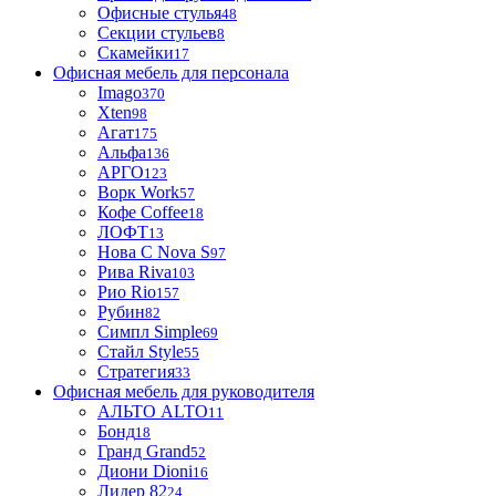
Офисные стулья
48
Секции стульев
8
Скамейки
17
Офисная мебель для персонала
Imago
370
Xten
98
Агат
175
Альфа
136
АРГО
123
Ворк Work
57
Кофе Coffee
18
ЛОФТ
13
Нова С Nova S
97
Рива Riva
103
Рио Rio
157
Рубин
82
Симпл Simple
69
Стайл Style
55
Стратегия
33
Офисная мебель для руководителя
АЛЬТО ALTO
11
Бонд
18
Гранд Grand
52
Диони Dioni
16
Лидер 82
24