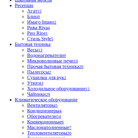
Ресепшн
Агат
15
Блиц
0
Имаго Imago
2
Рива Riva
4
Рио Rio
41
Стиль Style
5
Бытовая техника
Весы
13
Водонагреватели
9
Микроволновые печи
10
Прочая бытовая техника
20
Пылесосы
2
Сушилки для рук
2
Утюги
3
Холодильное оборудование
11
Чайники
29
Климатическое оборудование
Вентиляторы
5
Кондиционеры
4
Обогреватели
54
Конвекционные
6
Маслонаполненные
7
Тепловентиляторы
20