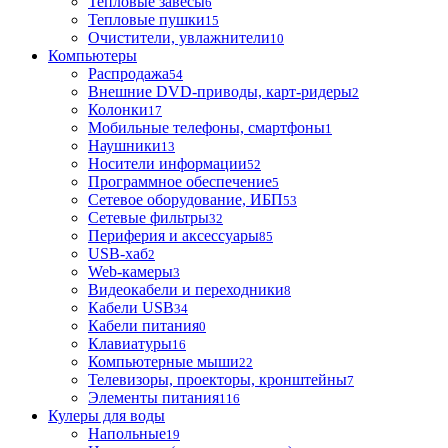
Тепловые завесы
6
Тепловые пушки
15
Очистители, увлажнители
10
Компьютеры
Распродажа
54
Внешние DVD-приводы, карт-ридеры
2
Колонки
17
Мобильные телефоны, смартфоны
1
Наушники
13
Носители информации
52
Программное обеспечение
5
Сетевое оборудование, ИБП
53
Сетевые фильтры
32
Периферия и аксессуары
85
USB-хаб
2
Web-камеры
3
Видеокабели и переходники
8
Кабели USB
34
Кабели питания
0
Клавиатуры
16
Компьютерные мыши
22
Телевизоры, проекторы, кронштейны
7
Элементы питания
116
Кулеры для воды
Напольные
19