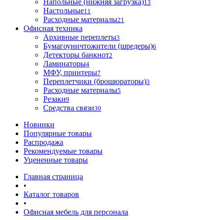
Напольные (нижняя загрузка)
13
Настольные
11
Расходные материалы
21
Офисная техника
Архивные переплеты
3
Бумагоуничтожители (шредеры)
6
Детекторы банкнот
2
Ламинаторы
4
МФУ, принтеры
7
Переплетчики (брошюраторы)
3
Расходные материалы
5
Резаки
9
Средства связи
30
Новинки
Популярные товары
Распродажа
Рекомендуемые товары
Уцененные товары
Главная страница
•
Каталог товаров
•
Офисная мебель для персонала