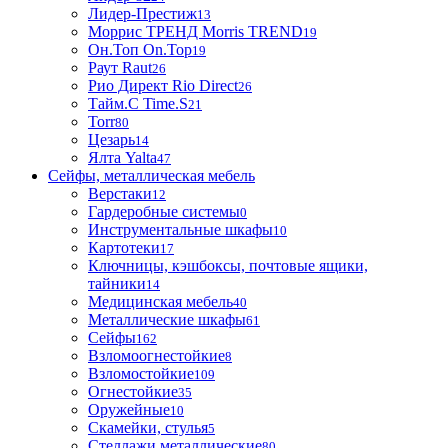
Лидер-Престиж
13
Моррис ТРЕНД Morris TREND
19
Он.Топ On.Top
19
Раут Raut
26
Рио Директ Rio Direct
26
Тайм.С Time.S
21
Torr
80
Цезарь
14
Ялта Yalta
47
Сейфы, металлическая мебель
Верстаки
12
Гардеробные системы
0
Инструментальные шкафы
10
Картотеки
17
Ключницы, кэшбоксы, почтовые ящики,
тайники
14
Медицинская мебель
40
Металлические шкафы
61
Сейфы
162
Взломоогнестойкие
8
Взломостойкие
109
Огнестойкие
35
Оружейные
10
Скамейки, стулья
5
Стеллажи металлические
80