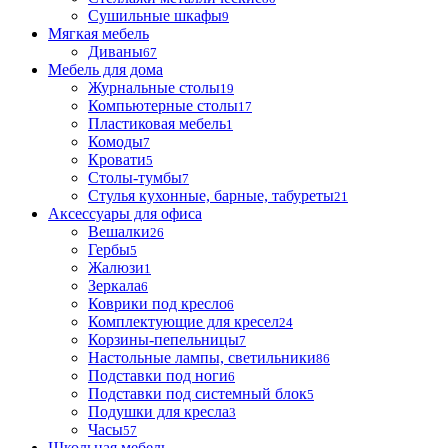
Сушильные шкафы
9
Мягкая мебель
Диваны
67
Мебель для дома
Журнальные столы
19
Компьютерные столы
17
Пластиковая мебель
1
Комоды
7
Кровати
5
Столы-тумбы
7
Стулья кухонные, барные, табуреты
21
Аксессуары для офиса
Вешалки
26
Гербы
5
Жалюзи
1
Зеркала
6
Коврики под кресло
6
Комплектующие для кресел
24
Корзины-пепельницы
7
Настольные лампы, светильники
86
Подставки под ноги
6
Подставки под системный блок
5
Подушки для кресла
3
Часы
57
Школьная мебель