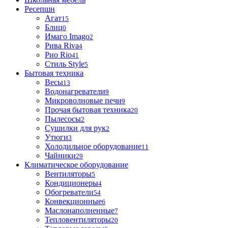
Ресепшн
Агат
15
Блиц
0
Имаго Imago
2
Рива Riva
4
Рио Rio
41
Стиль Style
5
Бытовая техника
Весы
13
Водонагреватели
9
Микроволновые печи
9
Прочая бытовая техника
20
Пылесосы
2
Сушилки для рук
2
Утюги
3
Холодильное оборудование
11
Чайники
29
Климатическое оборудование
Вентиляторы
5
Кондиционеры
4
Обогреватели
54
Конвекционные
6
Маслонаполненные
7
Тепловентиляторы
20