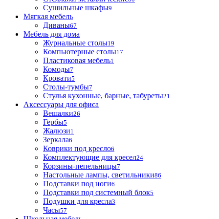
Сушильные шкафы
9
Мягкая мебель
Диваны
67
Мебель для дома
Журнальные столы
19
Компьютерные столы
17
Пластиковая мебель
1
Комоды
7
Кровати
5
Столы-тумбы
7
Стулья кухонные, барные, табуреты
21
Аксессуары для офиса
Вешалки
26
Гербы
5
Жалюзи
1
Зеркала
6
Коврики под кресло
6
Комплектующие для кресел
24
Корзины-пепельницы
7
Настольные лампы, светильники
86
Подставки под ноги
6
Подставки под системный блок
5
Подушки для кресла
3
Часы
57
Школьная мебель