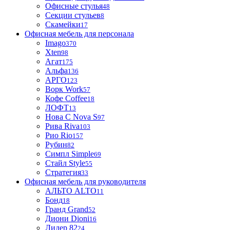
Офисные стулья
48
Секции стульев
8
Скамейки
17
Офисная мебель для персонала
Imago
370
Xten
98
Агат
175
Альфа
136
АРГО
123
Ворк Work
57
Кофе Coffee
18
ЛОФТ
13
Нова С Nova S
97
Рива Riva
103
Рио Rio
157
Рубин
82
Симпл Simple
69
Стайл Style
55
Стратегия
33
Офисная мебель для руководителя
АЛЬТО ALTO
11
Бонд
18
Гранд Grand
52
Диони Dioni
16
Лидер 82
24