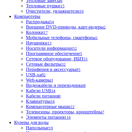
Тепловые завесы
6
Тепловые пушки
15
Очистители, увлажнители
10
Компьютеры
Распродажа
54
Внешние DVD-приводы, карт-ридеры
2
Колонки
17
Мобильные телефоны, смартфоны
1
Наушники
13
Носители информации
52
Программное обеспечение
5
Сетевое оборудование, ИБП
53
Сетевые фильтры
32
Периферия и аксессуары
85
USB-хаб
2
Web-камеры
3
Видеокабели и переходники
8
Кабели USB
34
Кабели питания
0
Клавиатуры
16
Компьютерные мыши
22
Телевизоры, проекторы, кронштейны
7
Элементы питания
116
Кулеры для воды
Напольные
19