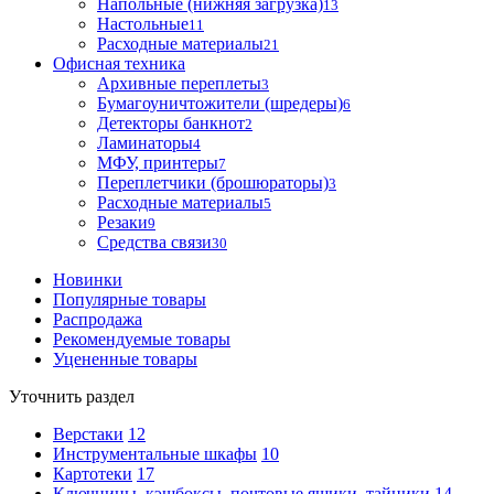
Напольные (нижняя загрузка)
13
Настольные
11
Расходные материалы
21
Офисная техника
Архивные переплеты
3
Бумагоуничтожители (шредеры)
6
Детекторы банкнот
2
Ламинаторы
4
МФУ, принтеры
7
Переплетчики (брошюраторы)
3
Расходные материалы
5
Резаки
9
Средства связи
30
Новинки
Популярные товары
Распродажа
Рекомендуемые товары
Уцененные товары
Уточнить раздел
Верстаки
12
Инструментальные шкафы
10
Картотеки
17
Ключницы, кэшбоксы, почтовые ящики, тайники
14