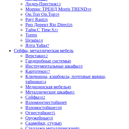
Лидер-Престиж
13
Моррис ТРЕНД Morris TREND
19
Он.Топ On.Top
19
Раут Raut
26
Рио Директ Rio Direct
26
Тайм.С Time.S
21
Torr
80
Цезарь
14
Ялта Yalta
47
Сейфы, металлическая мебель
Верстаки
12
Гардеробные системы
0
Инструментальные шкафы
10
Картотеки
17
Ключницы, кэшбоксы, почтовые ящики,
тайники
14
Медицинская мебель
40
Металлические шкафы
61
Сейфы
162
Взломоогнестойкие
8
Взломостойкие
109
Огнестойкие
35
Оружейные
10
Скамейки, стулья
5
Стеллажи металлические
80