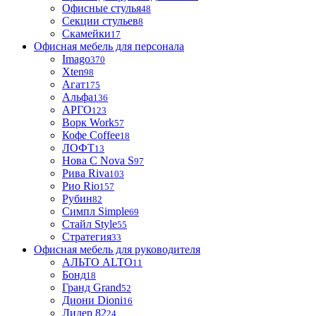
Офисные стулья
48
Секции стульев
8
Скамейки
17
Офисная мебель для персонала
Imago
370
Xten
98
Агат
175
Альфа
136
АРГО
123
Ворк Work
57
Кофе Coffee
18
ЛОФТ
13
Нова С Nova S
97
Рива Riva
103
Рио Rio
157
Рубин
82
Симпл Simple
69
Стайл Style
55
Стратегия
33
Офисная мебель для руководителя
АЛЬТО ALTO
11
Бонд
18
Гранд Grand
52
Диони Dioni
16
Лидер 82
24