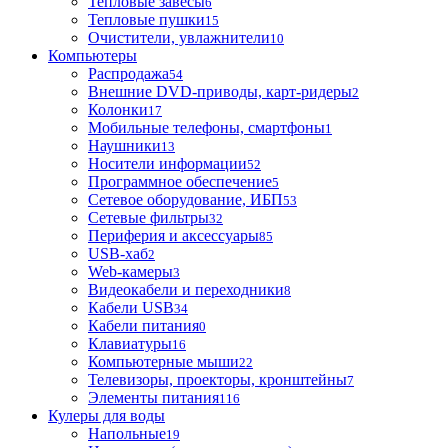
Тепловые завесы
6
Тепловые пушки
15
Очистители, увлажнители
10
Компьютеры
Распродажа
54
Внешние DVD-приводы, карт-ридеры
2
Колонки
17
Мобильные телефоны, смартфоны
1
Наушники
13
Носители информации
52
Программное обеспечение
5
Сетевое оборудование, ИБП
53
Сетевые фильтры
32
Периферия и аксессуары
85
USB-хаб
2
Web-камеры
3
Видеокабели и переходники
8
Кабели USB
34
Кабели питания
0
Клавиатуры
16
Компьютерные мыши
22
Телевизоры, проекторы, кронштейны
7
Элементы питания
116
Кулеры для воды
Напольные
19