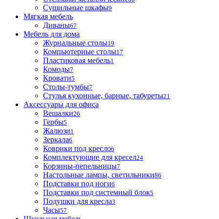
Сушильные шкафы
9
Мягкая мебель
Диваны
67
Мебель для дома
Журнальные столы
19
Компьютерные столы
17
Пластиковая мебель
1
Комоды
7
Кровати
5
Столы-тумбы
7
Стулья кухонные, барные, табуреты
21
Аксессуары для офиса
Вешалки
26
Гербы
5
Жалюзи
1
Зеркала
6
Коврики под кресло
6
Комплектующие для кресел
24
Корзины-пепельницы
7
Настольные лампы, светильники
86
Подставки под ноги
6
Подставки под системный блок
5
Подушки для кресла
3
Часы
57
Школьная мебель