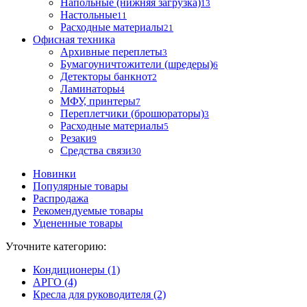
Напольные (нижняя загрузка)
13
Настольные
11
Расходные материалы
21
Офисная техника
Архивные переплеты
3
Бумагоуничтожители (шредеры)
6
Детекторы банкнот
2
Ламинаторы
4
МФУ, принтеры
7
Переплетчики (брошюраторы)
3
Расходные материалы
5
Резаки
9
Средства связи
30
Новинки
Популярные товары
Распродажа
Рекомендуемые товары
Уцененные товары
Уточните категорию:
Кондиционеры (1)
АРГО (4)
Кресла для руководителя (2)