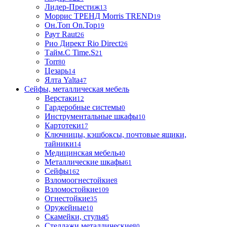
Лидер-Престиж
13
Моррис ТРЕНД Morris TREND
19
Он.Топ On.Top
19
Раут Raut
26
Рио Директ Rio Direct
26
Тайм.С Time.S
21
Torr
80
Цезарь
14
Ялта Yalta
47
Сейфы, металлическая мебель
Верстаки
12
Гардеробные системы
0
Инструментальные шкафы
10
Картотеки
17
Ключницы, кэшбоксы, почтовые ящики,
тайники
14
Медицинская мебель
40
Металлические шкафы
61
Сейфы
162
Взломоогнестойкие
8
Взломостойкие
109
Огнестойкие
35
Оружейные
10
Скамейки, стулья
5
Стеллажи металлические
80