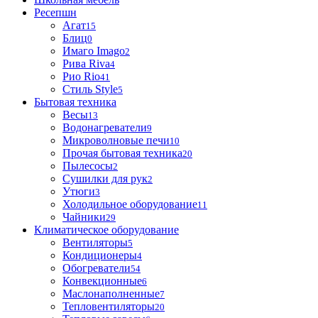
Ресепшн
Агат
15
Блиц
0
Имаго Imago
2
Рива Riva
4
Рио Rio
41
Стиль Style
5
Бытовая техника
Весы
13
Водонагреватели
9
Микроволновые печи
10
Прочая бытовая техника
20
Пылесосы
2
Сушилки для рук
2
Утюги
3
Холодильное оборудование
11
Чайники
29
Климатическое оборудование
Вентиляторы
5
Кондиционеры
4
Обогреватели
54
Конвекционные
6
Маслонаполненные
7
Тепловентиляторы
20