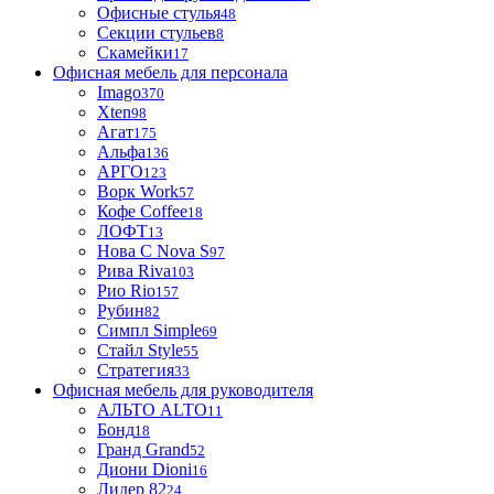
Офисные стулья
48
Секции стульев
8
Скамейки
17
Офисная мебель для персонала
Imago
370
Xten
98
Агат
175
Альфа
136
АРГО
123
Ворк Work
57
Кофе Coffee
18
ЛОФТ
13
Нова С Nova S
97
Рива Riva
103
Рио Rio
157
Рубин
82
Симпл Simple
69
Стайл Style
55
Стратегия
33
Офисная мебель для руководителя
АЛЬТО ALTO
11
Бонд
18
Гранд Grand
52
Диони Dioni
16
Лидер 82
24