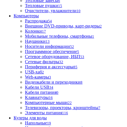
Тепловые завесы
6
Тепловые пушки
15
Очистители, увлажнители
10
Компьютеры
Распродажа
54
Внешние DVD-приводы, карт-ридеры
2
Колонки
17
Мобильные телефоны, смартфоны
1
Наушники
13
Носители информации
52
Программное обеспечение
5
Сетевое оборудование, ИБП
53
Сетевые фильтры
32
Периферия и аксессуары
85
USB-хаб
2
Web-камеры
3
Видеокабели и переходники
8
Кабели USB
34
Кабели питания
0
Клавиатуры
16
Компьютерные мыши
22
Телевизоры, проекторы, кронштейны
7
Элементы питания
116
Кулеры для воды
Напольные
19