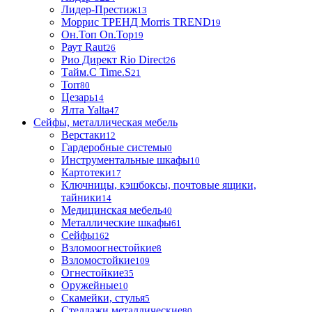
Лидер-Престиж
13
Моррис ТРЕНД Morris TREND
19
Он.Топ On.Top
19
Раут Raut
26
Рио Директ Rio Direct
26
Тайм.С Time.S
21
Torr
80
Цезарь
14
Ялта Yalta
47
Сейфы, металлическая мебель
Верстаки
12
Гардеробные системы
0
Инструментальные шкафы
10
Картотеки
17
Ключницы, кэшбоксы, почтовые ящики,
тайники
14
Медицинская мебель
40
Металлические шкафы
61
Сейфы
162
Взломоогнестойкие
8
Взломостойкие
109
Огнестойкие
35
Оружейные
10
Скамейки, стулья
5
Стеллажи металлические
80