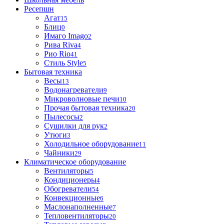
Ресепшн
Агат
15
Блиц
0
Имаго Imago
2
Рива Riva
4
Рио Rio
41
Стиль Style
5
Бытовая техника
Весы
13
Водонагреватели
9
Микроволновые печи
10
Прочая бытовая техника
20
Пылесосы
2
Сушилки для рук
2
Утюги
3
Холодильное оборудование
11
Чайники
29
Климатическое оборудование
Вентиляторы
5
Кондиционеры
4
Обогреватели
54
Конвекционные
6
Маслонаполненные
7
Тепловентиляторы
20