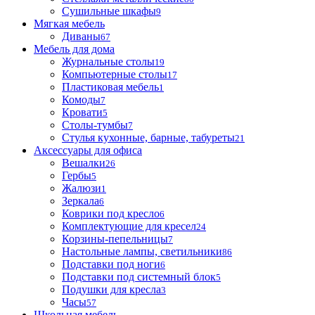
Сушильные шкафы
9
Мягкая мебель
Диваны
67
Мебель для дома
Журнальные столы
19
Компьютерные столы
17
Пластиковая мебель
1
Комоды
7
Кровати
5
Столы-тумбы
7
Стулья кухонные, барные, табуреты
21
Аксессуары для офиса
Вешалки
26
Гербы
5
Жалюзи
1
Зеркала
6
Коврики под кресло
6
Комплектующие для кресел
24
Корзины-пепельницы
7
Настольные лампы, светильники
86
Подставки под ноги
6
Подставки под системный блок
5
Подушки для кресла
3
Часы
57
Школьная мебель