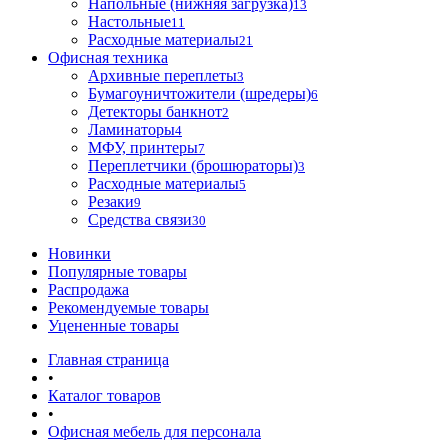
Напольные (нижняя загрузка)
13
Настольные
11
Расходные материалы
21
Офисная техника
Архивные переплеты
3
Бумагоуничтожители (шредеры)
6
Детекторы банкнот
2
Ламинаторы
4
МФУ, принтеры
7
Переплетчики (брошюраторы)
3
Расходные материалы
5
Резаки
9
Средства связи
30
Новинки
Популярные товары
Распродажа
Рекомендуемые товары
Уцененные товары
Главная страница
•
Каталог товаров
•
Офисная мебель для персонала