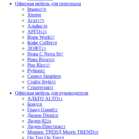
Офисная мебель для персонала
Imago
370
Xten
98
Агат
175
Альфа
136
АРГО
123
Ворк Work
57
Кофе Coffee
18
ЛОФТ
13
Нова С Nova S
97
Рива Riva
103
Рио Rio
157
Рубин
82
Симпл Simple
69
Стайл Style
55
Стратегия
33
Офисная мебель для руководителя
АЛЬТО ALTO
11
Бонд
18
Гранд Grand
52
Диони Dioni
16
Лидер 82
24
Лидер-Престиж
13
Моррис ТРЕНД Morris TREND
19
Он.Топ On.Top
19