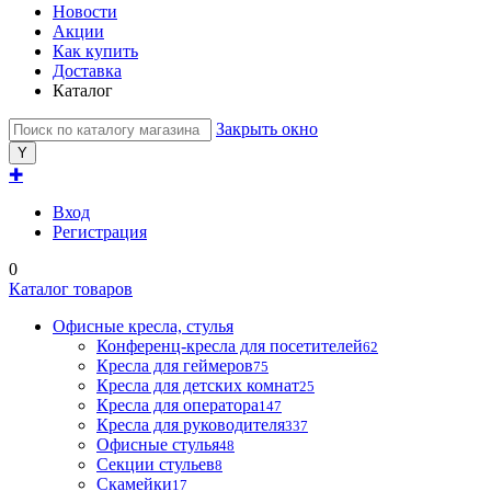
Новости
Акции
Как купить
Доставка
Каталог
Закрыть окно
✚
Вход
Регистрация
0
Каталог товаров
Офисные кресла, стулья
Конференц-кресла для посетителей
62
Кресла для геймеров
75
Кресла для детских комнат
25
Кресла для оператора
147
Кресла для руководителя
337
Офисные стулья
48
Секции стульев
8
Скамейки
17