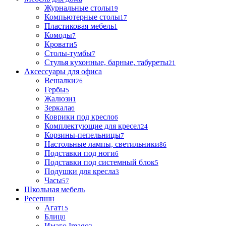
Журнальные столы
19
Компьютерные столы
17
Пластиковая мебель
1
Комоды
7
Кровати
5
Столы-тумбы
7
Стулья кухонные, барные, табуреты
21
Аксессуары для офиса
Вешалки
26
Гербы
5
Жалюзи
1
Зеркала
6
Коврики под кресло
6
Комплектующие для кресел
24
Корзины-пепельницы
7
Настольные лампы, светильники
86
Подставки под ноги
6
Подставки под системный блок
5
Подушки для кресла
3
Часы
57
Школьная мебель
Ресепшн
Агат
15
Блиц
0
Имаго Imago