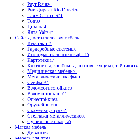
Раут Raut
26
Рио Директ Rio Direct
26
Тайм.С Time.S
21
Torr
80
Цезарь
14
Ялта Yalta
47
Сейфы, металлическая мебель
Верстаки
12
Гардеробные системы
0
Инструментальные шкафы
10
Картотеки
17
Ключницы, кэшбоксы, почтовые ящики, тайники
14
Медицинская мебель
40
Металлические шкафы
61
Сейфы
162
Взломоогнестойкие
8
Взломостойкие
109
Огнестойкие
35
Оружейные
10
Скамейки, стулья
5
Стеллажи металлические
80
Сушильные шкафы
9
Мягкая мебель
Диваны
67
Мебель для дома