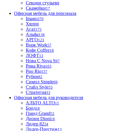
Секции стульев
8
Скамейки
17
Офисная мебель для персонала
Imago
370
Xten
98
Агат
175
Альфа
136
АРГО
123
Ворк Work
57
Кофе Coffee
18
ЛОФТ
13
Нова С Nova S
97
Рива Riva
103
Рио Rio
157
Рубин
82
Симпл Simple
69
Стайл Style
55
Стратегия
33
Офисная мебель для руководителя
АЛЬТО ALTO
11
Бонд
18
Гранд Grand
52
Диони Dioni
16
Лидер 82
24
Лидер-Престиж
13