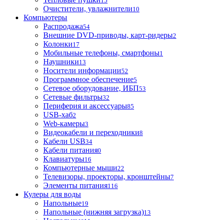
15
Очистители, увлажнители
10
Компьютеры
Распродажа
54
Внешние DVD-приводы, карт-ридеры
2
Колонки
17
Мобильные телефоны, смартфоны
1
Наушники
13
Носители информации
52
Программное обеспечение
5
Сетевое оборудование, ИБП
53
Сетевые фильтры
32
Периферия и аксессуары
85
USB-хаб
2
Web-камеры
3
Видеокабели и переходники
8
Кабели USB
34
Кабели питания
0
Клавиатуры
16
Компьютерные мыши
22
Телевизоры, проекторы, кронштейны
7
Элементы питания
116
Кулеры для воды
Напольные
19
Напольные (нижняя загрузка)
13