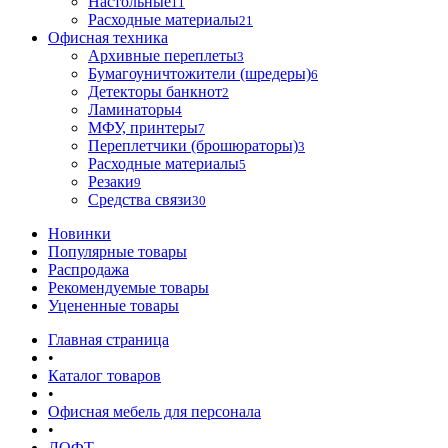
Настольные
11
Расходные материалы
21
Офисная техника
Архивные переплеты
3
Бумагоуничтожители (шредеры)
6
Детекторы банкнот
2
Ламинаторы
4
МФУ, принтеры
7
Переплетчики (брошюраторы)
3
Расходные материалы
5
Резаки
9
Средства связи
30
Новинки
Популярные товары
Распродажа
Рекомендуемые товары
Уцененные товары
Главная страница
•
Каталог товаров
•
Офисная мебель для персонала
•
ЛОФТ