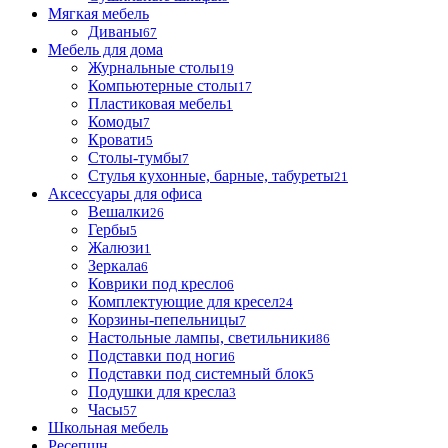
Мягкая мебель
Диваны
67
Мебель для дома
Журнальные столы
19
Компьютерные столы
17
Пластиковая мебель
1
Комоды
7
Кровати
5
Столы-тумбы
7
Стулья кухонные, барные, табуреты
21
Аксессуары для офиса
Вешалки
26
Гербы
5
Жалюзи
1
Зеркала
6
Коврики под кресло
6
Комплектующие для кресел
24
Корзины-пепельницы
7
Настольные лампы, светильники
86
Подставки под ноги
6
Подставки под системный блок
5
Подушки для кресла
3
Часы
57
Школьная мебель
Ресепшн