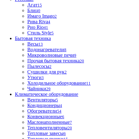
Агат
15
Блиц
0
Имаго Imago
2
Рива Riva
4
Рио Rio
41
Стиль Style
5
Бытовая техника
Весы
13
Водонагреватели
8
Микроволновые печи
9
Прочая бытовая техника
20
Пылесосы
2
Сушилки для рук
2
Утюги
3
Холодильное оборудование
11
Чайники
29
Климатическое оборудование
Вентиляторы
5
Кондиционеры
4
Обогреватели
54
Конвекционные
6
Маслонаполненные
7
Тепловентиляторы
20
Тепловые завесы
6
Тепловые пушки