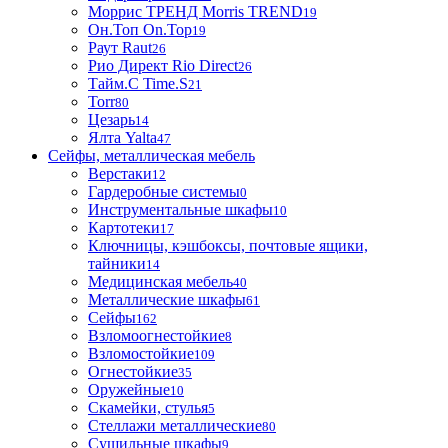
Моррис ТРЕНД Morris TREND
19
Он.Топ On.Top
19
Раут Raut
26
Рио Директ Rio Direct
26
Тайм.С Time.S
21
Torr
80
Цезарь
14
Ялта Yalta
47
Сейфы, металлическая мебель
Верстаки
12
Гардеробные системы
0
Инструментальные шкафы
10
Картотеки
17
Ключницы, кэшбоксы, почтовые ящики,
тайники
14
Медицинская мебель
40
Металлические шкафы
61
Сейфы
162
Взломоогнестойкие
8
Взломостойкие
109
Огнестойкие
35
Оружейные
10
Скамейки, стулья
5
Стеллажи металлические
80
Сушильные шкафы
9