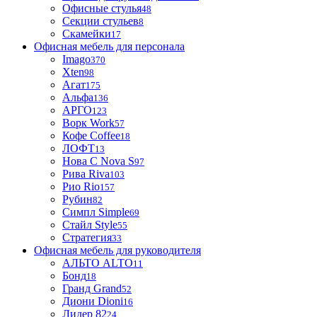
Офисные стулья
48
Секции стульев
8
Скамейки
17
Офисная мебель для персонала
Imago
370
Xten
98
Агат
175
Альфа
136
АРГО
123
Ворк Work
57
Кофе Coffee
18
ЛОФТ
13
Нова С Nova S
97
Рива Riva
103
Рио Rio
157
Рубин
82
Симпл Simple
69
Стайл Style
55
Стратегия
33
Офисная мебель для руководителя
АЛЬТО ALTO
11
Бонд
18
Гранд Grand
52
Диони Dioni
16
Лидер 82
24