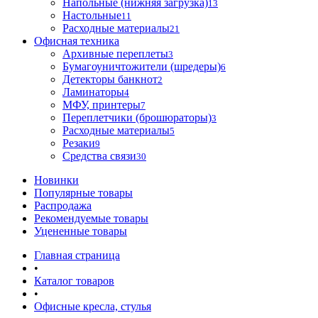
Напольные (нижняя загрузка)
13
Настольные
11
Расходные материалы
21
Офисная техника
Архивные переплеты
3
Бумагоуничтожители (шредеры)
6
Детекторы банкнот
2
Ламинаторы
4
МФУ, принтеры
7
Переплетчики (брошюраторы)
3
Расходные материалы
5
Резаки
9
Средства связи
30
Новинки
Популярные товары
Распродажа
Рекомендуемые товары
Уцененные товары
Главная страница
•
Каталог товаров
•
Офисные кресла, стулья