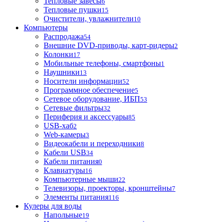
Тепловые завесы
6
Тепловые пушки
15
Очистители, увлажнители
10
Компьютеры
Распродажа
54
Внешние DVD-приводы, карт-ридеры
2
Колонки
17
Мобильные телефоны, смартфоны
1
Наушники
13
Носители информации
52
Программное обеспечение
5
Сетевое оборудование, ИБП
53
Сетевые фильтры
32
Периферия и аксессуары
85
USB-хаб
2
Web-камеры
3
Видеокабели и переходники
8
Кабели USB
34
Кабели питания
0
Клавиатуры
16
Компьютерные мыши
22
Телевизоры, проекторы, кронштейны
7
Элементы питания
116
Кулеры для воды
Напольные
19