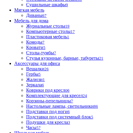
Сушильные шкафы
9
Мягкая мебель
Диваны
67
Мебель для дома
Журнальные столы
19
Компьютерные столы
17
Пластиковая мебель
1
Комоды
7
Кровати
5
Столы-тумбы
7
Стулья кухонные, барные, табуреты
21
Аксессуары для офиса
Вешалки
26
Гербы
5
Жалюзи
1
Зеркала
6
Коврики под кресло
6
Комплектующие для кресел
24
Корзины-пепельницы
7
Настольные лампы, светильники
86
Подставки под ноги
6
Подставки под системный блок
5
Подушки для кресла
3
Часы
57
Школьная мебель