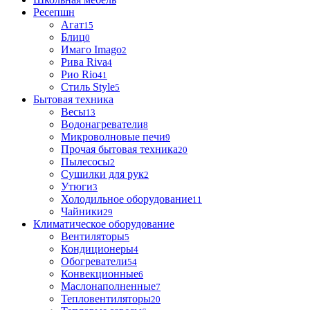
Ресепшн
Агат
15
Блиц
0
Имаго Imago
2
Рива Riva
4
Рио Rio
41
Стиль Style
5
Бытовая техника
Весы
13
Водонагреватели
8
Микроволновые печи
9
Прочая бытовая техника
20
Пылесосы
2
Сушилки для рук
2
Утюги
3
Холодильное оборудование
11
Чайники
29
Климатическое оборудование
Вентиляторы
5
Кондиционеры
4
Обогреватели
54
Конвекционные
6
Маслонаполненные
7
Тепловентиляторы
20