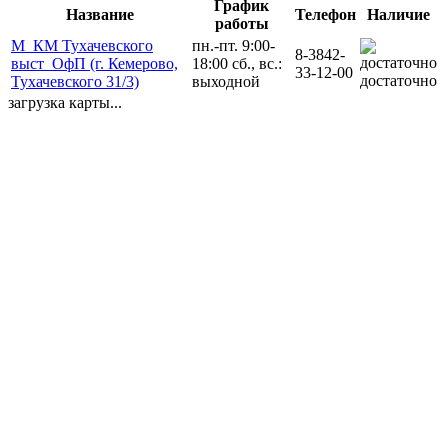
График
Название
Телефон
Наличие
работы
М_КМ Тухачевского
пн.-пт. 9:00-
8-3842-
выст_ОфП (г. Кемерово,
18:00 сб., вс.:
33-12-00
достаточно
Тухачевского 31/3)
выходной
загрузка карты...