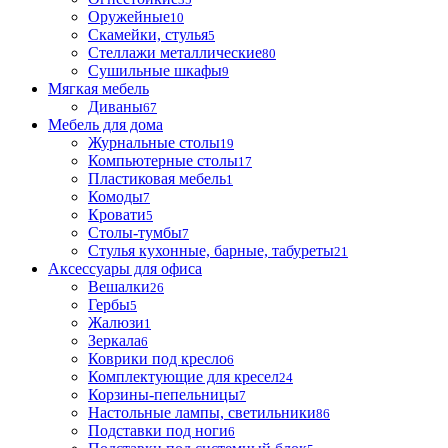
Оружейные
10
Скамейки, стулья
5
Стеллажи металлические
80
Сушильные шкафы
9
Мягкая мебель
Диваны
67
Мебель для дома
Журнальные столы
19
Компьютерные столы
17
Пластиковая мебель
1
Комоды
7
Кровати
5
Столы-тумбы
7
Стулья кухонные, барные, табуреты
21
Аксессуары для офиса
Вешалки
26
Гербы
5
Жалюзи
1
Зеркала
6
Коврики под кресло
6
Комплектующие для кресел
24
Корзины-пепельницы
7
Настольные лампы, светильники
86
Подставки под ноги
6