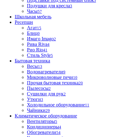
Подставки под системный блок
5
Подушки для кресла
3
Часы
57
Школьная мебель
Ресепшн
Агат
15
Блиц
0
Имаго Imago
2
Рива Riva
4
Рио Rio
41
Стиль Style
5
Бытовая техника
Весы
13
Водонагреватели
9
Микроволновые печи
10
Прочая бытовая техника
20
Пылесосы
2
Сушилки для рук
2
Утюги
3
Холодильное оборудование
11
Чайники
29
Климатическое оборудование
Вентиляторы
5
Кондиционеры
4
Обогреватели
54