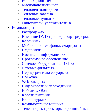
Конвекционные
6
Маслонаполненные
7
Тепловентиляторы
20
Тепловые завесы
6
Тепловые пушки
15
Очистители, увлажнители
10
Компьютеры
Распродажа
54
Внешние DVD-приводы, карт-ридеры
2
Колонки
17
Мобильные телефоны, смартфоны
1
Наушники
13
Носители информации
52
Программное обеспечение
5
Сетевое оборудование, ИБП
53
Сетевые фильтры
32
Периферия и аксессуары
85
USB-хаб
2
Web-камеры
3
Видеокабели и переходники
8
Кабели USB
34
Кабели питания
0
Клавиатуры
16
Компьютерные мыши
22
Телевизоры, проекторы, кронштейны
7