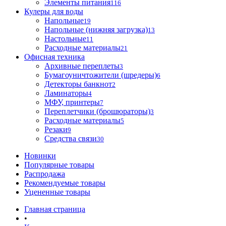
Элементы питания
116
Кулеры для воды
Напольные
19
Напольные (нижняя загрузка)
13
Настольные
11
Расходные материалы
21
Офисная техника
Архивные переплеты
3
Бумагоуничтожители (шредеры)
6
Детекторы банкнот
2
Ламинаторы
4
МФУ, принтеры
7
Переплетчики (брошюраторы)
3
Расходные материалы
5
Резаки
9
Средства связи
30
Новинки
Популярные товары
Распродажа
Рекомендуемые товары
Уцененные товары
Главная страница
•