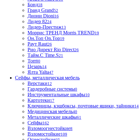
Бонд
18
Гранд Grand
52
Диони Dioni
16
Лидер 82
24
Лидер-Престиж
13
Моррис ТРЕНД Morris TREND
19
Он.Топ On.Top
19
Раут Raut
26
Рио Директ Rio Direct
26
Тайм.С Time.S
21
Torr
80
Цезарь
14
Ялта Yalta
47
Сейфы, металлическая мебель
Верстаки
12
Гардеробные системы
0
Инструментальные шкафы
10
Картотеки
17
Ключницы, кэшбоксы, почтовые ящики, тайники
14
Медицинская мебель
40
Металлические шкафы
61
Сейфы
162
Взломоогнестойкие
8
Взломостойкие
109
Огнестойкие
35