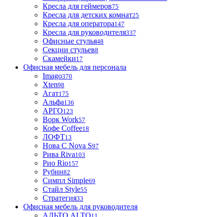
Кресла для геймеров
75
Кресла для детских комнат
25
Кресла для оператора
147
Кресла для руководителя
337
Офисные стулья
48
Секции стульев
8
Скамейки
17
Офисная мебель для персонала
Imago
370
Xten
98
Агат
175
Альфа
136
АРГО
123
Ворк Work
57
Кофе Coffee
18
ЛОФТ
13
Нова С Nova S
97
Рива Riva
103
Рио Rio
157
Рубин
82
Симпл Simple
69
Стайл Style
55
Стратегия
33
Офисная мебель для руководителя
АЛЬТО ALTO
11