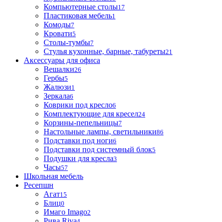
Компьютерные столы
17
Пластиковая мебель
1
Комоды
7
Кровати
5
Столы-тумбы
7
Стулья кухонные, барные, табуреты
21
Аксессуары для офиса
Вешалки
26
Гербы
5
Жалюзи
1
Зеркала
6
Коврики под кресло
6
Комплектующие для кресел
24
Корзины-пепельницы
7
Настольные лампы, светильники
86
Подставки под ноги
6
Подставки под системный блок
5
Подушки для кресла
3
Часы
57
Школьная мебель
Ресепшн
Агат
15
Блиц
0
Имаго Imago
2
Рива Riva
4