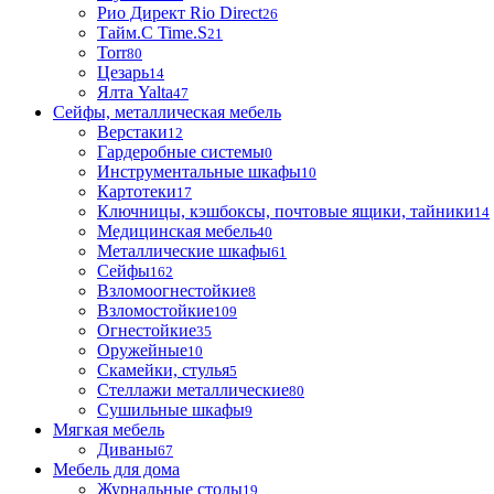
Рио Директ Rio Direct
26
Тайм.С Time.S
21
Torr
80
Цезарь
14
Ялта Yalta
47
Сейфы, металлическая мебель
Верстаки
12
Гардеробные системы
0
Инструментальные шкафы
10
Картотеки
17
Ключницы, кэшбоксы, почтовые ящики, тайники
14
Медицинская мебель
40
Металлические шкафы
61
Сейфы
162
Взломоогнестойкие
8
Взломостойкие
109
Огнестойкие
35
Оружейные
10
Скамейки, стулья
5
Стеллажи металлические
80
Сушильные шкафы
9
Мягкая мебель
Диваны
67
Мебель для дома
Журнальные столы
19