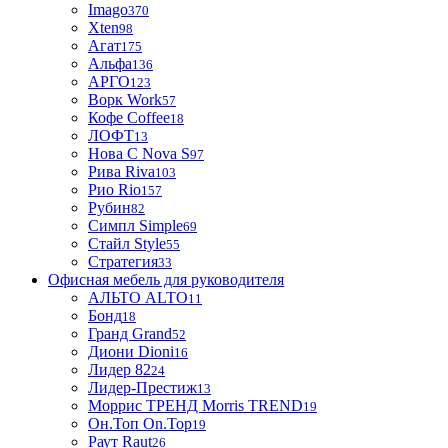
Imago
370
Xten
98
Агат
175
Альфа
136
АРГО
123
Ворк Work
57
Кофе Coffee
18
ЛОФТ
13
Нова С Nova S
97
Рива Riva
103
Рио Rio
157
Рубин
82
Симпл Simple
69
Стайл Style
55
Стратегия
33
Офисная мебель для руководителя
АЛЬТО ALTO
11
Бонд
18
Гранд Grand
52
Диони Dioni
16
Лидер 82
24
Лидер-Престиж
13
Моррис ТРЕНД Morris TREND
19
Он.Топ On.Top
19
Раут Raut
26