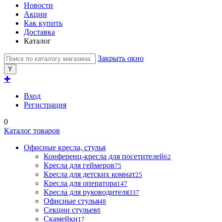
Новости
Акции
Как купить
Доставка
Каталог
Закрыть окно
✚
Вход
Регистрация
0
Каталог товаров
Офисные кресла, стулья
Конференц-кресла для посетителей
62
Кресла для геймеров
75
Кресла для детских комнат
25
Кресла для оператора
147
Кресла для руководителя
337
Офисные стулья
48
Секции стульев
8
Скамейки
17