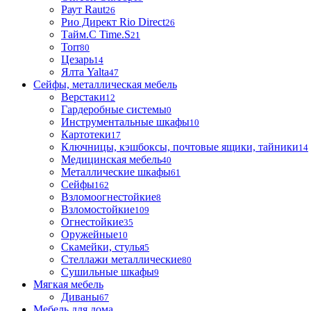
Раут Raut
26
Рио Директ Rio Direct
26
Тайм.С Time.S
21
Torr
80
Цезарь
14
Ялта Yalta
47
Сейфы, металлическая мебель
Верстаки
12
Гардеробные системы
0
Инструментальные шкафы
10
Картотеки
17
Ключницы, кэшбоксы, почтовые ящики, тайники
14
Медицинская мебель
40
Металлические шкафы
61
Сейфы
162
Взломоогнестойкие
8
Взломостойкие
109
Огнестойкие
35
Оружейные
10
Скамейки, стулья
5
Стеллажи металлические
80
Сушильные шкафы
9
Мягкая мебель
Диваны
67
Мебель для дома