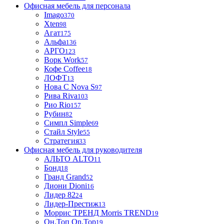
Офисная мебель для персонала
Imago
370
Xten
98
Агат
175
Альфа
136
АРГО
123
Ворк Work
57
Кофе Coffee
18
ЛОФТ
13
Нова С Nova S
97
Рива Riva
103
Рио Rio
157
Рубин
82
Симпл Simple
69
Стайл Style
55
Стратегия
33
Офисная мебель для руководителя
АЛЬТО ALTO
11
Бонд
18
Гранд Grand
52
Диони Dioni
16
Лидер 82
24
Лидер-Престиж
13
Моррис ТРЕНД Morris TREND
19
Он.Топ On.Top
19