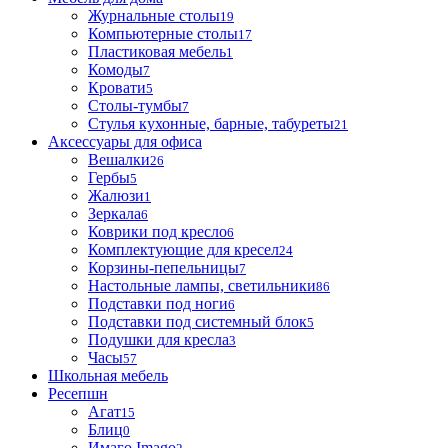
Журнальные столы
19
Компьютерные столы
17
Пластиковая мебель
1
Комоды
7
Кровати
5
Столы-тумбы
7
Стулья кухонные, барные, табуреты
21
Аксессуары для офиса
Вешалки
26
Гербы
5
Жалюзи
1
Зеркала
6
Коврики под кресло
6
Комплектующие для кресел
24
Корзины-пепельницы
7
Настольные лампы, светильники
86
Подставки под ноги
6
Подставки под системный блок
5
Подушки для кресла
3
Часы
57
Школьная мебель
Ресепшн
Агат
15
Блиц
0
Имаго Imago