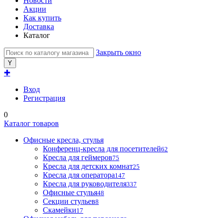
Новости
Акции
Как купить
Доставка
Каталог
Закрыть окно
✚
Вход
Регистрация
0
Каталог товаров
Офисные кресла, стулья
Конференц-кресла для посетителей
62
Кресла для геймеров
75
Кресла для детских комнат
25
Кресла для оператора
147
Кресла для руководителя
337
Офисные стулья
48
Секции стульев
8
Скамейки
17