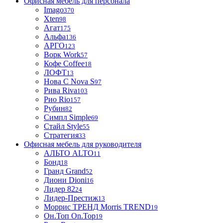
Офисная мебель для персонала
Imago
370
Xten
98
Агат
175
Альфа
136
АРГО
123
Ворк Work
57
Кофе Coffee
18
ЛОФТ
13
Нова С Nova S
97
Рива Riva
103
Рио Rio
157
Рубин
82
Симпл Simple
69
Стайл Style
55
Стратегия
33
Офисная мебель для руководителя
АЛЬТО ALTO
11
Бонд
18
Гранд Grand
52
Диони Dioni
16
Лидер 82
24
Лидер-Престиж
13
Моррис ТРЕНД Morris TREND
19
Он.Топ On.Top
19