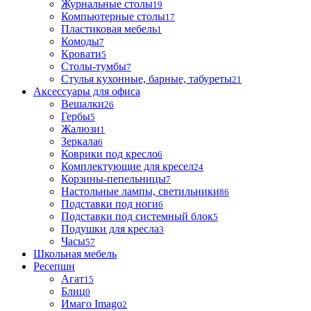
Журнальные столы
19
Компьютерные столы
17
Пластиковая мебель
1
Комоды
7
Кровати
5
Столы-тумбы
7
Стулья кухонные, барные, табуреты
21
Аксессуары для офиса
Вешалки
26
Гербы
5
Жалюзи
1
Зеркала
6
Коврики под кресло
6
Комплектующие для кресел
24
Корзины-пепельницы
7
Настольные лампы, светильники
86
Подставки под ноги
6
Подставки под системный блок
5
Подушки для кресла
3
Часы
57
Школьная мебель
Ресепшн
Агат
15
Блиц
0
Имаго Imago
2