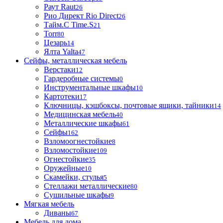
Раут Raut
26
Рио Директ Rio Direct
26
Тайм.С Time.S
21
Torr
80
Цезарь
14
Ялта Yalta
47
Сейфы, металлическая мебель
Верстаки
12
Гардеробные системы
0
Инструментальные шкафы
10
Картотеки
17
Ключницы, кэшбоксы, почтовые ящики, тайники
14
Медицинская мебель
40
Металлические шкафы
61
Сейфы
162
Взломоогнестойкие
8
Взломостойкие
109
Огнестойкие
35
Оружейные
10
Скамейки, стулья
5
Стеллажи металлические
80
Сушильные шкафы
9
Мягкая мебель
Диваны
67
Мебель для дома