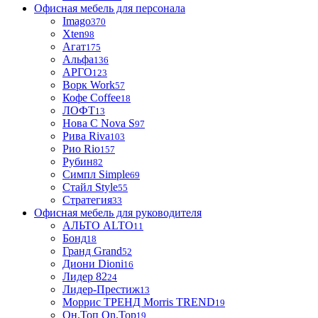
Офисная мебель для персонала
Imago
370
Xten
98
Агат
175
Альфа
136
АРГО
123
Ворк Work
57
Кофе Coffee
18
ЛОФТ
13
Нова С Nova S
97
Рива Riva
103
Рио Rio
157
Рубин
82
Симпл Simple
69
Стайл Style
55
Стратегия
33
Офисная мебель для руководителя
АЛЬТО ALTO
11
Бонд
18
Гранд Grand
52
Диони Dioni
16
Лидер 82
24
Лидер-Престиж
13
Моррис ТРЕНД Morris TREND
19
Он.Топ On.Top
19