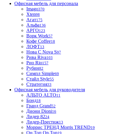
Офисная мебель для персонала
Imago
370
Xten
98
Агат
175
Альфа
136
АРГО
123
Ворк Work
57
Кофе Coffee
18
ЛОФТ
13
Нова С Nova S
97
Рива Riva
103
Рио Rio
157
Рубин
82
Симпл Simple
69
Стайл Style
55
Стратегия
33
Офисная мебель для руководителя
АЛЬТО ALTO
11
Бонд
18
Гранд Grand
52
Диони Dioni
16
Лидер 82
24
Лидер-Престиж
13
Моррис ТРЕНД Morris TREND
19
Он.Топ On.Top
19