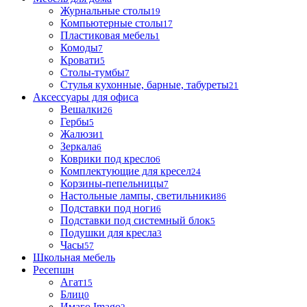
Журнальные столы
19
Компьютерные столы
17
Пластиковая мебель
1
Комоды
7
Кровати
5
Столы-тумбы
7
Стулья кухонные, барные, табуреты
21
Аксессуары для офиса
Вешалки
26
Гербы
5
Жалюзи
1
Зеркала
6
Коврики под кресло
6
Комплектующие для кресел
24
Корзины-пепельницы
7
Настольные лампы, светильники
86
Подставки под ноги
6
Подставки под системный блок
5
Подушки для кресла
3
Часы
57
Школьная мебель
Ресепшн
Агат
15
Блиц
0
Имаго Imago