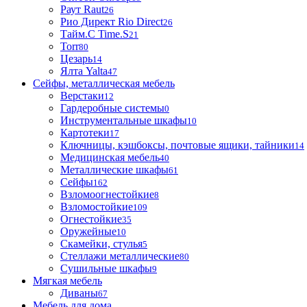
Раут Raut
26
Рио Директ Rio Direct
26
Тайм.С Time.S
21
Torr
80
Цезарь
14
Ялта Yalta
47
Сейфы, металлическая мебель
Верстаки
12
Гардеробные системы
0
Инструментальные шкафы
10
Картотеки
17
Ключницы, кэшбоксы, почтовые ящики, тайники
14
Медицинская мебель
40
Металлические шкафы
61
Сейфы
162
Взломоогнестойкие
8
Взломостойкие
109
Огнестойкие
35
Оружейные
10
Скамейки, стулья
5
Стеллажи металлические
80
Сушильные шкафы
9
Мягкая мебель
Диваны
67
Мебель для дома