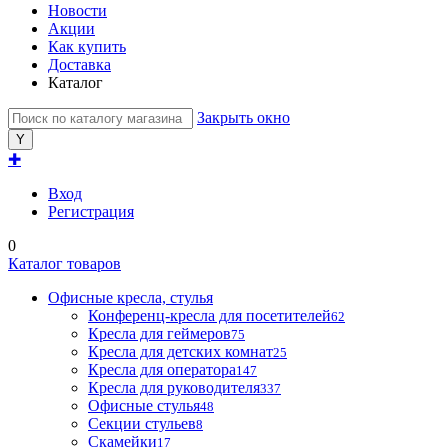
Новости
Акции
Как купить
Доставка
Каталог
Закрыть окно
✚
Вход
Регистрация
0
Каталог товаров
Офисные кресла, стулья
Конференц-кресла для посетителей
62
Кресла для геймеров
75
Кресла для детских комнат
25
Кресла для оператора
147
Кресла для руководителя
337
Офисные стулья
48
Секции стульев
8
Скамейки
17