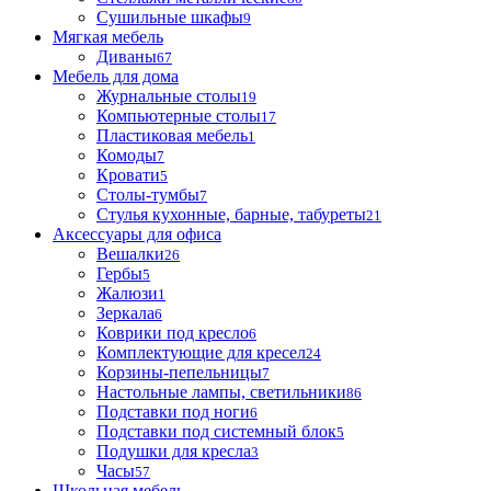
Сушильные шкафы
9
Мягкая мебель
Диваны
67
Мебель для дома
Журнальные столы
19
Компьютерные столы
17
Пластиковая мебель
1
Комоды
7
Кровати
5
Столы-тумбы
7
Стулья кухонные, барные, табуреты
21
Аксессуары для офиса
Вешалки
26
Гербы
5
Жалюзи
1
Зеркала
6
Коврики под кресло
6
Комплектующие для кресел
24
Корзины-пепельницы
7
Настольные лампы, светильники
86
Подставки под ноги
6
Подставки под системный блок
5
Подушки для кресла
3
Часы
57
Школьная мебель