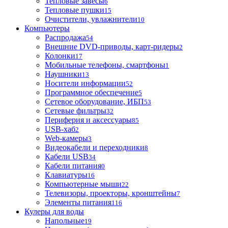
Тепловые завесы
6
Тепловые пушки
15
Очистители, увлажнители
10
Компьютеры
Распродажа
54
Внешние DVD-приводы, карт-ридеры
2
Колонки
17
Мобильные телефоны, смартфоны
1
Наушники
13
Носители информации
52
Программное обеспечение
5
Сетевое оборудование, ИБП
53
Сетевые фильтры
32
Периферия и аксессуары
85
USB-хаб
2
Web-камеры
3
Видеокабели и переходники
8
Кабели USB
34
Кабели питания
0
Клавиатуры
16
Компьютерные мыши
22
Телевизоры, проекторы, кронштейны
7
Элементы питания
116
Кулеры для воды
Напольные
19