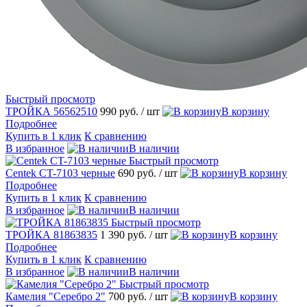
Быстрый просмотр
ТРОЙКА 56562510
990 руб.
/ шт
В корзину
Подробнее
Купить в 1 клик
К сравнению
В избранное
В наличии
Быстрый просмотр
Centek CT-7103 черные
690 руб.
/ шт
В корзину
Подробнее
Купить в 1 клик
К сравнению
В избранное
В наличии
Быстрый просмотр
ТРОЙКА 81863835
1 390 руб.
/ шт
В корзину
Подробнее
Купить в 1 клик
К сравнению
В избранное
В наличии
Быстрый просмотр
Камелия "Серебро 2"
700 руб.
/ шт
В корзину