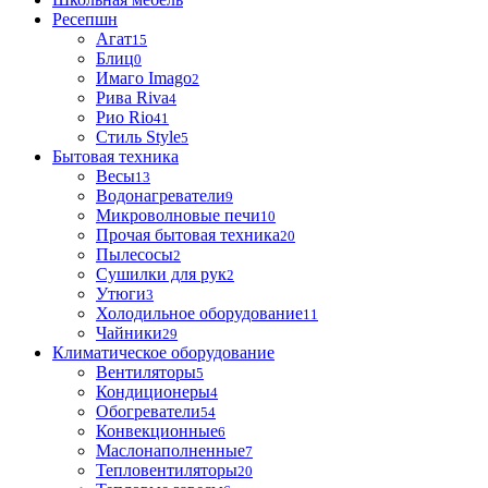
Ресепшн
Агат
15
Блиц
0
Имаго Imago
2
Рива Riva
4
Рио Rio
41
Стиль Style
5
Бытовая техника
Весы
13
Водонагреватели
9
Микроволновые печи
10
Прочая бытовая техника
20
Пылесосы
2
Сушилки для рук
2
Утюги
3
Холодильное оборудование
11
Чайники
29
Климатическое оборудование
Вентиляторы
5
Кондиционеры
4
Обогреватели
54
Конвекционные
6
Маслонаполненные
7
Тепловентиляторы
20