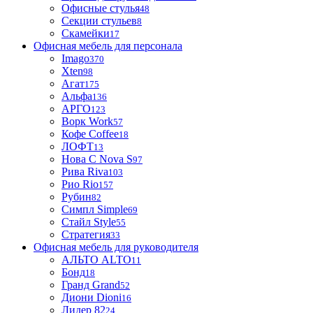
Офисные стулья
48
Секции стульев
8
Скамейки
17
Офисная мебель для персонала
Imago
370
Xten
98
Агат
175
Альфа
136
АРГО
123
Ворк Work
57
Кофе Coffee
18
ЛОФТ
13
Нова С Nova S
97
Рива Riva
103
Рио Rio
157
Рубин
82
Симпл Simple
69
Стайл Style
55
Стратегия
33
Офисная мебель для руководителя
АЛЬТО ALTO
11
Бонд
18
Гранд Grand
52
Диони Dioni
16
Лидер 82
24