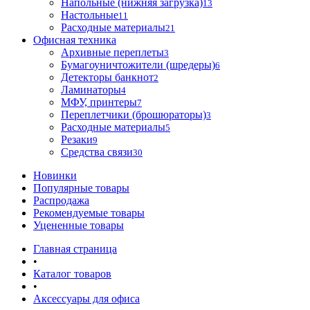
Напольные (нижняя загрузка)
13
Настольные
11
Расходные материалы
21
Офисная техника
Архивные переплеты
3
Бумагоуничтожители (шредеры)
6
Детекторы банкнот
2
Ламинаторы
4
МФУ, принтеры
7
Переплетчики (брошюраторы)
3
Расходные материалы
5
Резаки
9
Средства связи
30
Новинки
Популярные товары
Распродажа
Рекомендуемые товары
Уцененные товары
Главная страница
•
Каталог товаров
•
Аксессуары для офиса