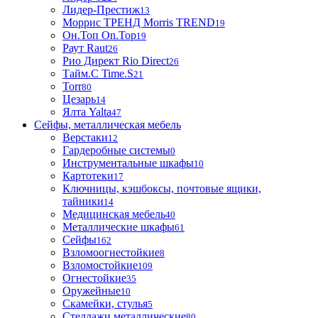
Лидер-Престиж
13
Моррис ТРЕНД Morris TREND
19
Он.Топ On.Top
19
Раут Raut
26
Рио Директ Rio Direct
26
Тайм.С Time.S
21
Torr
80
Цезарь
14
Ялта Yalta
47
Сейфы, металлическая мебель
Верстаки
12
Гардеробные системы
0
Инструментальные шкафы
10
Картотеки
17
Ключницы, кэшбоксы, почтовые ящики,
тайники
14
Медицинская мебель
40
Металлические шкафы
61
Сейфы
162
Взломоогнестойкие
8
Взломостойкие
109
Огнестойкие
35
Оружейные
10
Скамейки, стулья
5
Стеллажи металлические
80