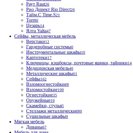
Раут Raut
26
Рио Директ Rio Direct
26
Тайм.С Time.S
21
Torr
80
Цезарь
14
Ялта Yalta
47
Сейфы, металлическая мебель
Верстаки
12
Гардеробные системы
0
Инструментальные шкафы
10
Картотеки
17
Ключницы, кэшбоксы, почтовые ящики, тайники
14
Медицинская мебель
40
Металлические шкафы
61
Сейфы
162
Взломоогнестойкие
8
Взломостойкие
109
Огнестойкие
35
Оружейные
10
Скамейки, стулья
5
Стеллажи металлические
80
Сушильные шкафы
9
Мягкая мебель
Диваны
67
Мебель для дома