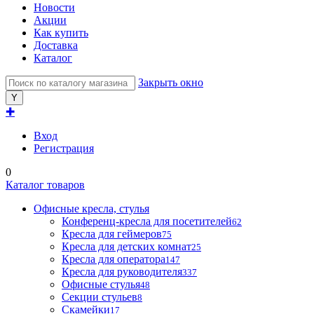
Новости
Акции
Как купить
Доставка
Каталог
Закрыть окно
✚
Вход
Регистрация
0
Каталог товаров
Офисные кресла, стулья
Конференц-кресла для посетителей
62
Кресла для геймеров
75
Кресла для детских комнат
25
Кресла для оператора
147
Кресла для руководителя
337
Офисные стулья
48
Секции стульев
8
Скамейки
17