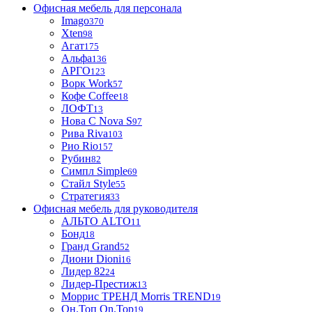
Офисная мебель для персонала
Imago
370
Xten
98
Агат
175
Альфа
136
АРГО
123
Ворк Work
57
Кофе Coffee
18
ЛОФТ
13
Нова С Nova S
97
Рива Riva
103
Рио Rio
157
Рубин
82
Симпл Simple
69
Стайл Style
55
Стратегия
33
Офисная мебель для руководителя
АЛЬТО ALTO
11
Бонд
18
Гранд Grand
52
Диони Dioni
16
Лидер 82
24
Лидер-Престиж
13
Моррис ТРЕНД Morris TREND
19
Он.Топ On.Top
19