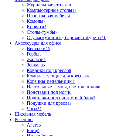
Журнальные столы
19
Компьютерные столы
17
Пластиковая мебель
1
Комоды
7
Кровати
5
Столы-тумбы
7
Стулья кухонные, барные, табуреты
21
Аксессуары для офиса
Вешалки
26
Гербы
5
Жалюзи
1
Зеркала
6
Коврики под кресло
6
Комплектующие для кресел
24
Корзины-пепельницы
7
Настольные лампы, светильники
86
Подставки под ноги
6
Подставки под системный блок
5
Подушки для кресла
3
Часы
57
Школьная мебель
Ресепшн
Агат
15
Блиц
0
Имаго Imago