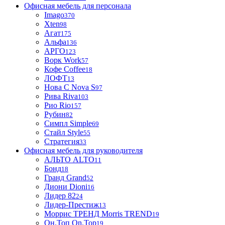
Офисная мебель для персонала
Imago
370
Xten
98
Агат
175
Альфа
136
АРГО
123
Ворк Work
57
Кофе Coffee
18
ЛОФТ
13
Нова С Nova S
97
Рива Riva
103
Рио Rio
157
Рубин
82
Симпл Simple
69
Стайл Style
55
Стратегия
33
Офисная мебель для руководителя
АЛЬТО ALTO
11
Бонд
18
Гранд Grand
52
Диони Dioni
16
Лидер 82
24
Лидер-Престиж
13
Моррис ТРЕНД Morris TREND
19
Он.Топ On.Top
19