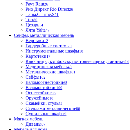
Раут Raut
26
Рио Директ Rio Direct
26
Тайм.С Time.S
21
Torr
80
Цезарь
14
Ялта Yalta
47
Сейфы, металлическая мебель
Верстаки
12
Гардеробные системы
0
Инструментальные шкафы
10
Картотеки
17
Ключницы, кэшбоксы, почтовые ящики, тайники
14
Медицинская мебель
40
Металлические шкафы
61
Сейфы
162
Взломоогнестойкие
8
Взломостойкие
109
Огнестойкие
35
Оружейные
10
Скамейки, стулья
5
Стеллажи металлические
80
Сушильные шкафы
9
Мягкая мебель
Диваны
67
Мебель для дома