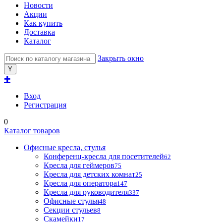
Новости
Акции
Как купить
Доставка
Каталог
Закрыть окно
✚
Вход
Регистрация
0
Каталог товаров
Офисные кресла, стулья
Конференц-кресла для посетителей
62
Кресла для геймеров
75
Кресла для детских комнат
25
Кресла для оператора
147
Кресла для руководителя
337
Офисные стулья
48
Секции стульев
8
Скамейки
17