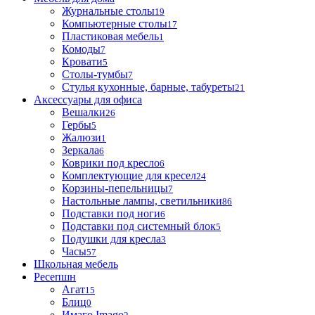
Журнальные столы
19
Компьютерные столы
17
Пластиковая мебель
1
Комоды
7
Кровати
5
Столы-тумбы
7
Стулья кухонные, барные, табуреты
21
Аксессуары для офиса
Вешалки
26
Гербы
5
Жалюзи
1
Зеркала
6
Коврики под кресло
6
Комплектующие для кресел
24
Корзины-пепельницы
7
Настольные лампы, светильники
86
Подставки под ноги
6
Подставки под системный блок
5
Подушки для кресла
3
Часы
57
Школьная мебель
Ресепшн
Агат
15
Блиц
0
Имаго Imago