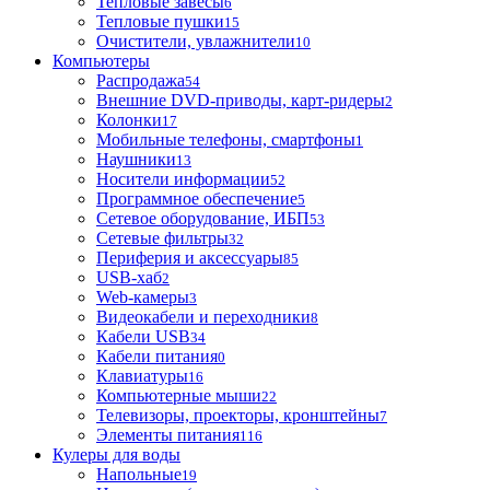
Тепловые завесы
6
Тепловые пушки
15
Очистители, увлажнители
10
Компьютеры
Распродажа
54
Внешние DVD-приводы, карт-ридеры
2
Колонки
17
Мобильные телефоны, смартфоны
1
Наушники
13
Носители информации
52
Программное обеспечение
5
Сетевое оборудование, ИБП
53
Сетевые фильтры
32
Периферия и аксессуары
85
USB-хаб
2
Web-камеры
3
Видеокабели и переходники
8
Кабели USB
34
Кабели питания
0
Клавиатуры
16
Компьютерные мыши
22
Телевизоры, проекторы, кронштейны
7
Элементы питания
116
Кулеры для воды
Напольные
19