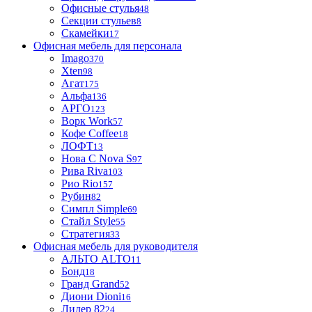
Офисные стулья
48
Секции стульев
8
Скамейки
17
Офисная мебель для персонала
Imago
370
Xten
98
Агат
175
Альфа
136
АРГО
123
Ворк Work
57
Кофе Coffee
18
ЛОФТ
13
Нова С Nova S
97
Рива Riva
103
Рио Rio
157
Рубин
82
Симпл Simple
69
Стайл Style
55
Стратегия
33
Офисная мебель для руководителя
АЛЬТО ALTO
11
Бонд
18
Гранд Grand
52
Диони Dioni
16
Лидер 82
24