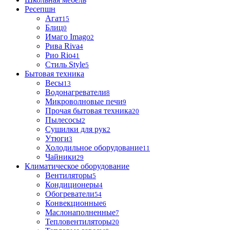
Ресепшн
Агат
15
Блиц
0
Имаго Imago
2
Рива Riva
4
Рио Rio
41
Стиль Style
5
Бытовая техника
Весы
13
Водонагреватели
8
Микроволновые печи
9
Прочая бытовая техника
20
Пылесосы
2
Сушилки для рук
2
Утюги
3
Холодильное оборудование
11
Чайники
29
Климатическое оборудование
Вентиляторы
5
Кондиционеры
4
Обогреватели
54
Конвекционные
6
Маслонаполненные
7
Тепловентиляторы
20