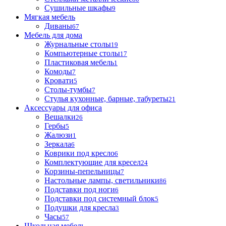
Сушильные шкафы
9
Мягкая мебель
Диваны
67
Мебель для дома
Журнальные столы
19
Компьютерные столы
17
Пластиковая мебель
1
Комоды
7
Кровати
5
Столы-тумбы
7
Стулья кухонные, барные, табуреты
21
Аксессуары для офиса
Вешалки
26
Гербы
5
Жалюзи
1
Зеркала
6
Коврики под кресло
6
Комплектующие для кресел
24
Корзины-пепельницы
7
Настольные лампы, светильники
86
Подставки под ноги
6
Подставки под системный блок
5
Подушки для кресла
3
Часы
57
Школьная мебель