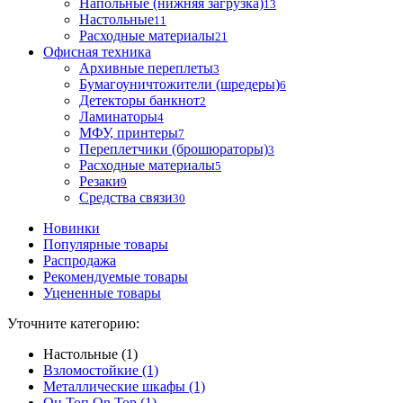
Напольные (нижняя загрузка)
13
Настольные
11
Расходные материалы
21
Офисная техника
Архивные переплеты
3
Бумагоуничтожители (шредеры)
6
Детекторы банкнот
2
Ламинаторы
4
МФУ, принтеры
7
Переплетчики (брошюраторы)
3
Расходные материалы
5
Резаки
9
Средства связи
30
Новинки
Популярные товары
Распродажа
Рекомендуемые товары
Уцененные товары
Уточните категорию:
Настольные (1)
Взломостойкие (1)
Металлические шкафы (1)
Он.Топ On.Top (1)