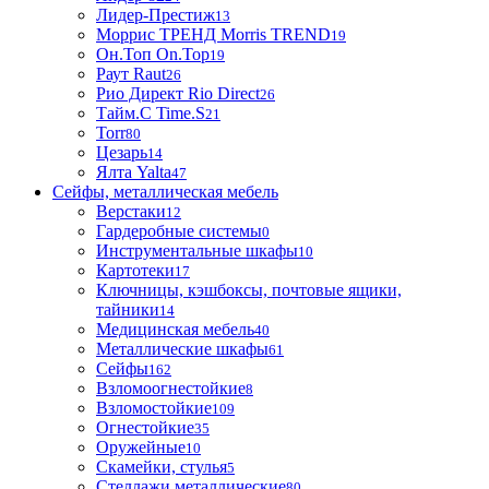
Лидер-Престиж
13
Моррис ТРЕНД Morris TREND
19
Он.Топ On.Top
19
Раут Raut
26
Рио Директ Rio Direct
26
Тайм.С Time.S
21
Torr
80
Цезарь
14
Ялта Yalta
47
Сейфы, металлическая мебель
Верстаки
12
Гардеробные системы
0
Инструментальные шкафы
10
Картотеки
17
Ключницы, кэшбоксы, почтовые ящики,
тайники
14
Медицинская мебель
40
Металлические шкафы
61
Сейфы
162
Взломоогнестойкие
8
Взломостойкие
109
Огнестойкие
35
Оружейные
10
Скамейки, стулья
5
Стеллажи металлические
80