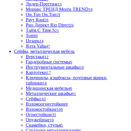
Лидер-Престиж
13
Моррис ТРЕНД Morris TREND
19
Он.Топ On.Top
19
Раут Raut
26
Рио Директ Rio Direct
26
Тайм.С Time.S
21
Torr
80
Цезарь
14
Ялта Yalta
47
Сейфы, металлическая мебель
Верстаки
12
Гардеробные системы
0
Инструментальные шкафы
10
Картотеки
17
Ключницы, кэшбоксы, почтовые ящики,
тайники
14
Медицинская мебель
40
Металлические шкафы
61
Сейфы
162
Взломоогнестойкие
8
Взломостойкие
109
Огнестойкие
35
Оружейные
10
Скамейки, стулья
5
Стеллажи металлические
80