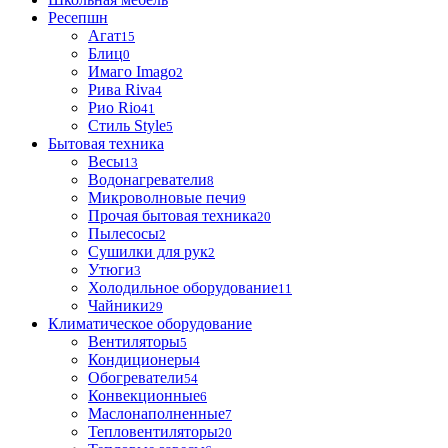
Ресепшн
Агат
15
Блиц
0
Имаго Imago
2
Рива Riva
4
Рио Rio
41
Стиль Style
5
Бытовая техника
Весы
13
Водонагреватели
8
Микроволновые печи
9
Прочая бытовая техника
20
Пылесосы
2
Сушилки для рук
2
Утюги
3
Холодильное оборудование
11
Чайники
29
Климатическое оборудование
Вентиляторы
5
Кондиционеры
4
Обогреватели
54
Конвекционные
6
Маслонаполненные
7
Тепловентиляторы
20