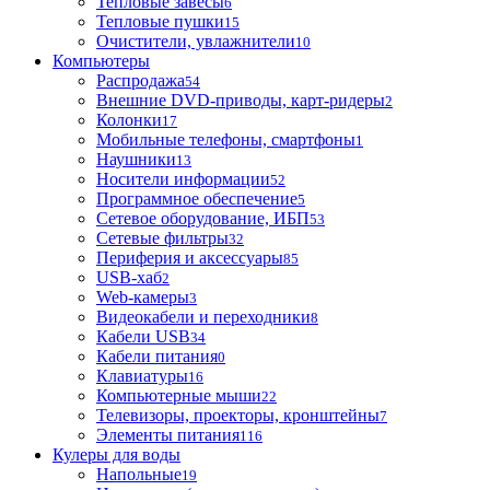
Тепловые завесы
6
Тепловые пушки
15
Очистители, увлажнители
10
Компьютеры
Распродажа
54
Внешние DVD-приводы, карт-ридеры
2
Колонки
17
Мобильные телефоны, смартфоны
1
Наушники
13
Носители информации
52
Программное обеспечение
5
Сетевое оборудование, ИБП
53
Сетевые фильтры
32
Периферия и аксессуары
85
USB-хаб
2
Web-камеры
3
Видеокабели и переходники
8
Кабели USB
34
Кабели питания
0
Клавиатуры
16
Компьютерные мыши
22
Телевизоры, проекторы, кронштейны
7
Элементы питания
116
Кулеры для воды
Напольные
19