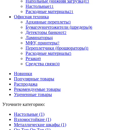
Напольные (нижняя загрузка)
13
Настольные
11
Расходные материалы
21
Офисная техника
Архивные переплеты
3
Бумагоуничтожители (шредеры)
6
Детекторы банкнот
2
Ламинаторы
4
МФУ, принтеры
7
Переплетчики (брошюраторы)
3
Расходные материалы
5
Резаки
9
Средства связи
30
Новинки
Популярные товары
Распродажа
Рекомендуемые товары
Уцененные товары
Уточните категорию:
Настольные (1)
Взломостойкие (1)
Металлические шкафы (1)
Он.Топ On.Top (1)