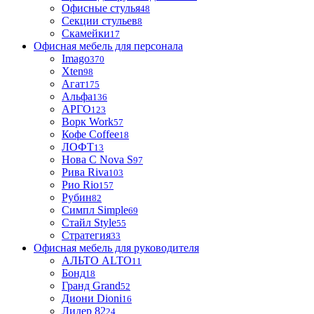
Офисные стулья
48
Секции стульев
8
Скамейки
17
Офисная мебель для персонала
Imago
370
Xten
98
Агат
175
Альфа
136
АРГО
123
Ворк Work
57
Кофе Coffee
18
ЛОФТ
13
Нова С Nova S
97
Рива Riva
103
Рио Rio
157
Рубин
82
Симпл Simple
69
Стайл Style
55
Стратегия
33
Офисная мебель для руководителя
АЛЬТО ALTO
11
Бонд
18
Гранд Grand
52
Диони Dioni
16
Лидер 82
24