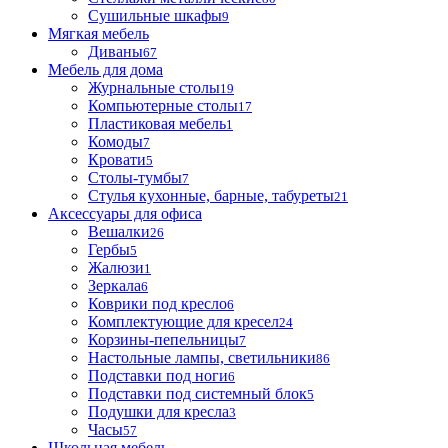
Сушильные шкафы
9
Мягкая мебель
Диваны
67
Мебель для дома
Журнальные столы
19
Компьютерные столы
17
Пластиковая мебель
1
Комоды
7
Кровати
5
Столы-тумбы
7
Стулья кухонные, барные, табуреты
21
Аксессуары для офиса
Вешалки
26
Гербы
5
Жалюзи
1
Зеркала
6
Коврики под кресло
6
Комплектующие для кресел
24
Корзины-пепельницы
7
Настольные лампы, светильники
86
Подставки под ноги
6
Подставки под системный блок
5
Подушки для кресла
3
Часы
57
Школьная мебель