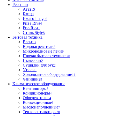
Ресепшн
Агат
15
Блиц
0
Имаго Imago
2
Рива Riva
4
Рио Rio
41
Стиль Style
5
Бытовая техника
Весы
13
Водонагреватели
8
Микроволновые печи
9
Прочая бытовая техника
20
Пылесосы
2
Сушилки для рук
2
Утюги
3
Холодильное оборудование
11
Чайники
29
Климатическое оборудование
Вентиляторы
5
Кондиционеры
4
Обогреватели
54
Конвекционные
6
Маслонаполненные
7
Тепловентиляторы
20