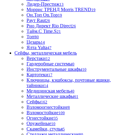
Лидер-Престиж
13
Моррис ТРЕНД Morris TREND
19
Он.Топ On.Top
19
Раут Raut
26
Рио Директ Rio Direct
26
Тайм.С Time.S
21
Torr
80
Цезарь
14
Ялта Yalta
47
Сейфы, металлическая мебель
Верстаки
12
Гардеробные системы
0
Инструментальные шкафы
10
Картотеки
17
Ключницы, кэшбоксы, почтовые ящики,
тайники
14
Медицинская мебель
40
Металлические шкафы
61
Сейфы
162
Взломоогнестойкие
8
Взломостойкие
109
Огнестойкие
35
Оружейные
10
Скамейки, стулья
5
Стеллажи металлические
80