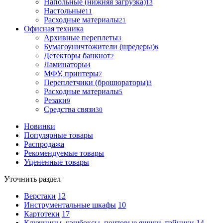
Напольные (нижняя загрузка)
13
Настольные
11
Расходные материалы
21
Офисная техника
Архивные переплеты
3
Бумагоуничтожители (шредеры)
6
Детекторы банкнот
2
Ламинаторы
4
МФУ, принтеры
7
Переплетчики (брошюраторы)
3
Расходные материалы
5
Резаки
9
Средства связи
30
Новинки
Популярные товары
Распродажа
Рекомендуемые товары
Уцененные товары
Уточнить раздел
Верстаки
12
Инструментальные шкафы
10
Картотеки
17
Ключницы, кэшбоксы, почтовые ящики, тайники
14