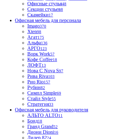
Офисные стулья
48
Секции стульев
8
Скамейки
17
Офисная мебель для персонала
Imago
370
Xten
98
Агат
175
Альфа
136
АРГО
123
Ворк Work
57
Кофе Coffee
18
ЛОФТ
13
Нова С Nova S
97
Рива Riva
103
Рио Rio
157
Рубин
82
Симпл Simple
69
Стайл Style
55
Стратегия
33
Офисная мебель для руководителя
АЛЬТО ALTO
11
Бонд
18
Гранд Grand
52
Диони Dioni
16
Лидер 82
24