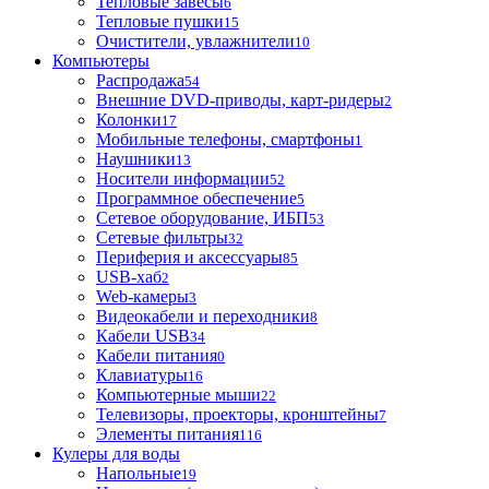
Тепловые завесы
6
Тепловые пушки
15
Очистители, увлажнители
10
Компьютеры
Распродажа
54
Внешние DVD-приводы, карт-ридеры
2
Колонки
17
Мобильные телефоны, смартфоны
1
Наушники
13
Носители информации
52
Программное обеспечение
5
Сетевое оборудование, ИБП
53
Сетевые фильтры
32
Периферия и аксессуары
85
USB-хаб
2
Web-камеры
3
Видеокабели и переходники
8
Кабели USB
34
Кабели питания
0
Клавиатуры
16
Компьютерные мыши
22
Телевизоры, проекторы, кронштейны
7
Элементы питания
116
Кулеры для воды
Напольные
19