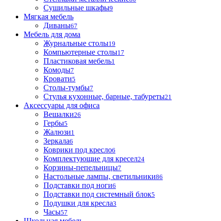
Сушильные шкафы
9
Мягкая мебель
Диваны
67
Мебель для дома
Журнальные столы
19
Компьютерные столы
17
Пластиковая мебель
1
Комоды
7
Кровати
5
Столы-тумбы
7
Стулья кухонные, барные, табуреты
21
Аксессуары для офиса
Вешалки
26
Гербы
5
Жалюзи
1
Зеркала
6
Коврики под кресло
6
Комплектующие для кресел
24
Корзины-пепельницы
7
Настольные лампы, светильники
86
Подставки под ноги
6
Подставки под системный блок
5
Подушки для кресла
3
Часы
57
Школьная мебель