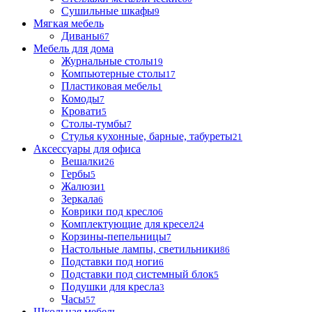
Сушильные шкафы
9
Мягкая мебель
Диваны
67
Мебель для дома
Журнальные столы
19
Компьютерные столы
17
Пластиковая мебель
1
Комоды
7
Кровати
5
Столы-тумбы
7
Стулья кухонные, барные, табуреты
21
Аксессуары для офиса
Вешалки
26
Гербы
5
Жалюзи
1
Зеркала
6
Коврики под кресло
6
Комплектующие для кресел
24
Корзины-пепельницы
7
Настольные лампы, светильники
86
Подставки под ноги
6
Подставки под системный блок
5
Подушки для кресла
3
Часы
57
Школьная мебель