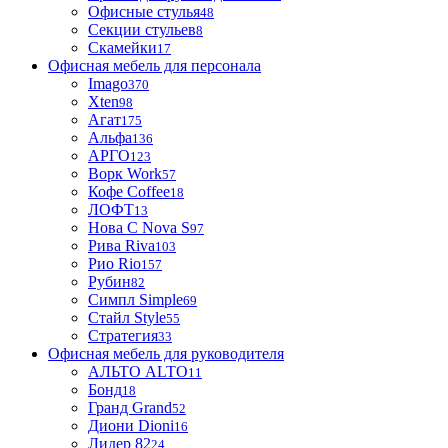
Офисные стулья
48
Секции стульев
8
Скамейки
17
Офисная мебель для персонала
Imago
370
Xten
98
Агат
175
Альфа
136
АРГО
123
Ворк Work
57
Кофе Coffee
18
ЛОФТ
13
Нова С Nova S
97
Рива Riva
103
Рио Rio
157
Рубин
82
Симпл Simple
69
Стайл Style
55
Стратегия
33
Офисная мебель для руководителя
АЛЬТО ALTO
11
Бонд
18
Гранд Grand
52
Диони Dioni
16
Лидер 82
24