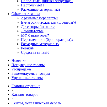
Напольные (нижняя загрузка)
13
Настольные
11
Расходные материалы
21
Офисная техника
Архивные переплеты
3
Бумагоуничтожители (шредеры)
6
Детекторы банкнот
2
Ламинаторы
4
МФУ, принтеры
7
Переплетчики (брошюраторы)
3
Расходные материалы
5
Резаки
9
Средства связи
30
Новинки
Популярные товары
Распродажа
Рекомендуемые товары
Уцененные товары
Главная страница
•
Каталог товаров
•
Сейфы, металлическая мебель