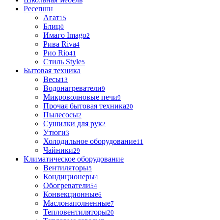
Ресепшн
Агат
15
Блиц
0
Имаго Imago
2
Рива Riva
4
Рио Rio
41
Стиль Style
5
Бытовая техника
Весы
13
Водонагреватели
9
Микроволновые печи
9
Прочая бытовая техника
20
Пылесосы
2
Сушилки для рук
2
Утюги
3
Холодильное оборудование
11
Чайники
29
Климатическое оборудование
Вентиляторы
5
Кондиционеры
4
Обогреватели
54
Конвекционные
6
Маслонаполненные
7
Тепловентиляторы
20