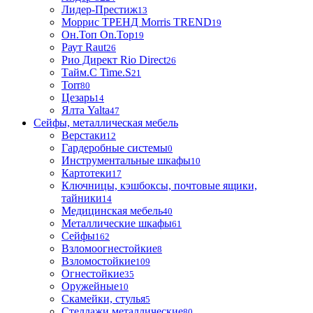
Лидер-Престиж
13
Моррис ТРЕНД Morris TREND
19
Он.Топ On.Top
19
Раут Raut
26
Рио Директ Rio Direct
26
Тайм.С Time.S
21
Torr
80
Цезарь
14
Ялта Yalta
47
Сейфы, металлическая мебель
Верстаки
12
Гардеробные системы
0
Инструментальные шкафы
10
Картотеки
17
Ключницы, кэшбоксы, почтовые ящики,
тайники
14
Медицинская мебель
40
Металлические шкафы
61
Сейфы
162
Взломоогнестойкие
8
Взломостойкие
109
Огнестойкие
35
Оружейные
10
Скамейки, стулья
5
Стеллажи металлические
80