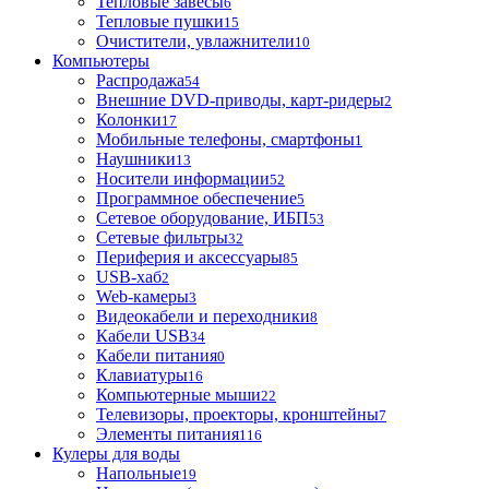
Тепловые завесы
6
Тепловые пушки
15
Очистители, увлажнители
10
Компьютеры
Распродажа
54
Внешние DVD-приводы, карт-ридеры
2
Колонки
17
Мобильные телефоны, смартфоны
1
Наушники
13
Носители информации
52
Программное обеспечение
5
Сетевое оборудование, ИБП
53
Сетевые фильтры
32
Периферия и аксессуары
85
USB-хаб
2
Web-камеры
3
Видеокабели и переходники
8
Кабели USB
34
Кабели питания
0
Клавиатуры
16
Компьютерные мыши
22
Телевизоры, проекторы, кронштейны
7
Элементы питания
116
Кулеры для воды
Напольные
19