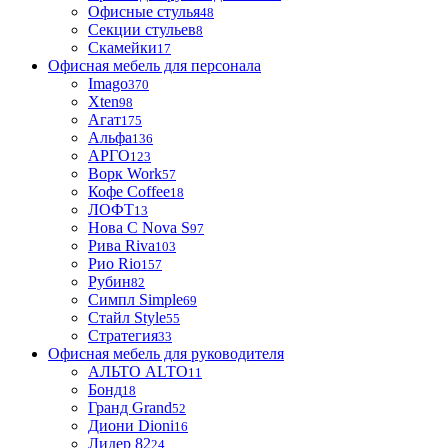
Офисные стулья
48
Секции стульев
8
Скамейки
17
Офисная мебель для персонала
Imago
370
Xten
98
Агат
175
Альфа
136
АРГО
123
Ворк Work
57
Кофе Coffee
18
ЛОФТ
13
Нова С Nova S
97
Рива Riva
103
Рио Rio
157
Рубин
82
Симпл Simple
69
Стайл Style
55
Стратегия
33
Офисная мебель для руководителя
АЛЬТО ALTO
11
Бонд
18
Гранд Grand
52
Диони Dioni
16
Лидер 82
24