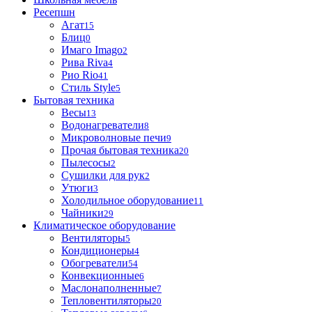
Ресепшн
Агат
15
Блиц
0
Имаго Imago
2
Рива Riva
4
Рио Rio
41
Стиль Style
5
Бытовая техника
Весы
13
Водонагреватели
8
Микроволновые печи
9
Прочая бытовая техника
20
Пылесосы
2
Сушилки для рук
2
Утюги
3
Холодильное оборудование
11
Чайники
29
Климатическое оборудование
Вентиляторы
5
Кондиционеры
4
Обогреватели
54
Конвекционные
6
Маслонаполненные
7
Тепловентиляторы
20