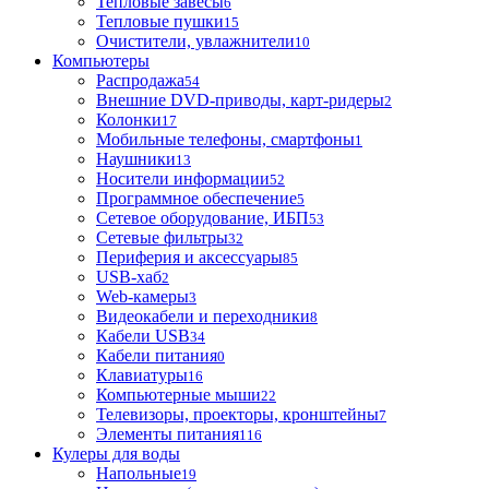
Тепловые завесы
6
Тепловые пушки
15
Очистители, увлажнители
10
Компьютеры
Распродажа
54
Внешние DVD-приводы, карт-ридеры
2
Колонки
17
Мобильные телефоны, смартфоны
1
Наушники
13
Носители информации
52
Программное обеспечение
5
Сетевое оборудование, ИБП
53
Сетевые фильтры
32
Периферия и аксессуары
85
USB-хаб
2
Web-камеры
3
Видеокабели и переходники
8
Кабели USB
34
Кабели питания
0
Клавиатуры
16
Компьютерные мыши
22
Телевизоры, проекторы, кронштейны
7
Элементы питания
116
Кулеры для воды
Напольные
19