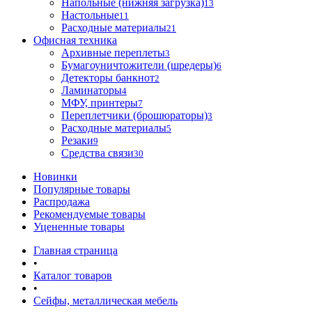
Напольные (нижняя загрузка)
13
Настольные
11
Расходные материалы
21
Офисная техника
Архивные переплеты
3
Бумагоуничтожители (шредеры)
6
Детекторы банкнот
2
Ламинаторы
4
МФУ, принтеры
7
Переплетчики (брошюраторы)
3
Расходные материалы
5
Резаки
9
Средства связи
30
Новинки
Популярные товары
Распродажа
Рекомендуемые товары
Уцененные товары
Главная страница
•
Каталог товаров
•
Сейфы, металлическая мебель