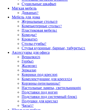
Сушильные шкафы
9
Мягкая мебель
Диваны
67
Мебель для дома
Журнальные столы
19
Компьютерные столы
17
Пластиковая мебель
1
Комоды
7
Кровати
5
Столы-тумбы
7
Стулья кухонные, барные, табуреты
21
Аксессуары для офиса
Вешалки
26
Гербы
5
Жалюзи
1
Зеркала
6
Коврики под кресло
6
Комплектующие для кресел
24
Корзины-пепельницы
7
Настольные лампы, светильники
86
Подставки под ноги
6
Подставки под системный блок
5
Подушки для кресла
3
Часы
57
Школьная мебель