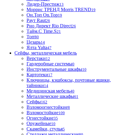
Лидер-Престиж
13
Моррис ТРЕНД Morris TREND
19
Он.Топ On.Top
19
Раут Raut
26
Рио Директ Rio Direct
26
Тайм.С Time.S
21
Torr
80
Цезарь
14
Ялта Yalta
47
Сейфы, металлическая мебель
Верстаки
12
Гардеробные системы
0
Инструментальные шкафы
10
Картотеки
17
Ключницы, кэшбоксы, почтовые ящики,
тайники
14
Медицинская мебель
40
Металлические шкафы
61
Сейфы
162
Взломоогнестойкие
8
Взломостойкие
109
Огнестойкие
35
Оружейные
10
Скамейки, стулья
5
Стеллажи металлические
80