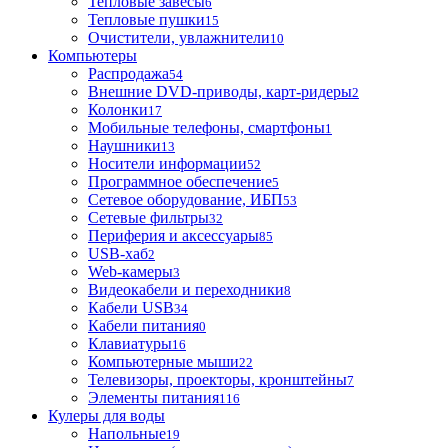
Тепловые завесы
6
Тепловые пушки
15
Очистители, увлажнители
10
Компьютеры
Распродажа
54
Внешние DVD-приводы, карт-ридеры
2
Колонки
17
Мобильные телефоны, смартфоны
1
Наушники
13
Носители информации
52
Программное обеспечение
5
Сетевое оборудование, ИБП
53
Сетевые фильтры
32
Периферия и аксессуары
85
USB-хаб
2
Web-камеры
3
Видеокабели и переходники
8
Кабели USB
34
Кабели питания
0
Клавиатуры
16
Компьютерные мыши
22
Телевизоры, проекторы, кронштейны
7
Элементы питания
116
Кулеры для воды
Напольные
19