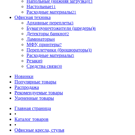
Напольные (нижняя загрузка)
13
Настольные
11
Расходные материалы
21
Офисная техника
Архивные переплеты
3
Бумагоуничтожители (шредеры)
6
Детекторы банкнот
2
Ламинаторы
4
МФУ, принтеры
7
Переплетчики (брошюраторы)
3
Расходные материалы
5
Резаки
9
Средства связи
30
Новинки
Популярные товары
Распродажа
Рекомендуемые товары
Уцененные товары
Главная страница
•
Каталог товаров
•
Офисные кресла, стулья