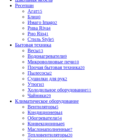
Ресепшн
Агат
15
Блиц
0
Имаго Imago
2
Рива Riva
4
Рио Rio
41
Стиль Style
5
Бытовая техника
Весы
13
Водонагреватели
9
Микроволновые печи
10
Прочая бытовая техника
20
Пылесосы
2
Сушилки для рук
2
Утюги
3
Холодильное оборудование
11
Чайники
29
Климатическое оборудование
Вентиляторы
5
Кондиционеры
4
Обогреватели
54
Конвекционные
6
Маслонаполненные
7
Тепловентиляторы
20