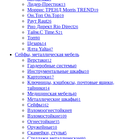
Лидер-Престиж
13
Моррис ТРЕНД Morris TREND
19
Он.Топ On.Top
19
Раут Raut
26
Рио Директ Rio Direct
26
Тайм.С Time.S
21
Torr
80
Цезарь
14
Ялта Yalta
47
Сейфы, металлическая мебель
Верстаки
12
Гардеробные системы
0
Инструментальные шкафы
10
Картотеки
17
Ключницы, кэшбоксы, почтовые ящики,
тайники
14
Медицинская мебель
40
Металлические шкафы
61
Сейфы
162
Взломоогнестойкие
8
Взломостойкие
109
Огнестойкие
35
Оружейные
10
Скамейки, стулья
5
Стеллажи металлические
80