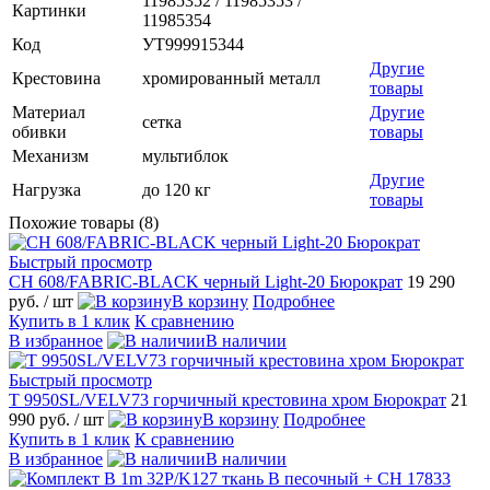
11985352 / 11985353 /
Картинки
11985354
Код
УТ999915344
Другие
Крестовина
хромированный металл
товары
Материал
Другие
сетка
обивки
товары
Механизм
мультиблок
Другие
Нагрузка
до 120 кг
товары
Похожие товары (8)
Быстрый просмотр
CH 608/FABRIC-BLACK черный Light-20 Бюрократ
19 290
руб.
/ шт
В корзину
Подробнее
Купить в 1 клик
К сравнению
В избранное
В наличии
Быстрый просмотр
T 9950SL/VELV73 горчичный крестовина хром Бюрократ
21
990 руб.
/ шт
В корзину
Подробнее
Купить в 1 клик
К сравнению
В избранное
В наличии