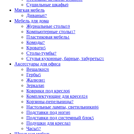
Сушильные шкафы
9
Мягкая мебель
Диваны
67
Мебель для дома
Журнальные столы
19
Компьютерные столы
17
Пластиковая мебель
1
Комоды
7
Кровати
5
Столы-тумбы
7
Стулья кухонные, барные, табуреты
21
Аксессуары для офиса
Вешалки
26
Гербы
5
Жалюзи
1
Зеркала
6
Коврики под кресло
6
Комплектующие для кресел
24
Корзины-пепельницы
7
Настольные лампы, светильники
86
Подставки под ноги
6
Подставки под системный блок
5
Подушки для кресла
3
Часы
57
Школьная мебель