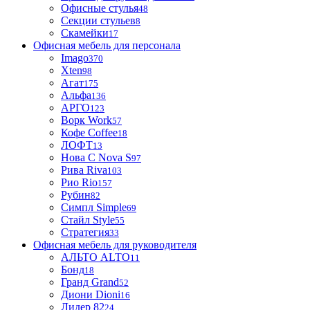
Офисные стулья
48
Секции стульев
8
Скамейки
17
Офисная мебель для персонала
Imago
370
Xten
98
Агат
175
Альфа
136
АРГО
123
Ворк Work
57
Кофе Coffee
18
ЛОФТ
13
Нова С Nova S
97
Рива Riva
103
Рио Rio
157
Рубин
82
Симпл Simple
69
Стайл Style
55
Стратегия
33
Офисная мебель для руководителя
АЛЬТО ALTO
11
Бонд
18
Гранд Grand
52
Диони Dioni
16
Лидер 82
24