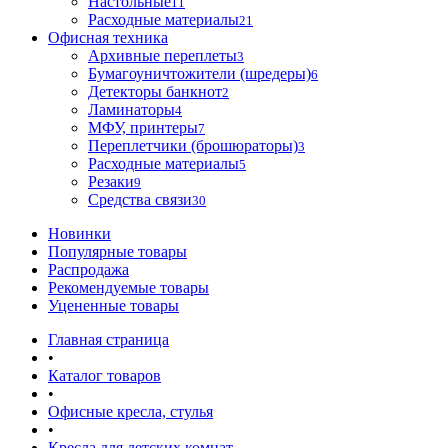
Настольные
11
Расходные материалы
21
Офисная техника
Архивные переплеты
3
Бумагоуничтожители (шредеры)
6
Детекторы банкнот
2
Ламинаторы
4
МФУ, принтеры
7
Переплетчики (брошюраторы)
3
Расходные материалы
5
Резаки
9
Средства связи
30
Новинки
Популярные товары
Распродажа
Рекомендуемые товары
Уцененные товары
Главная страница
•
Каталог товаров
•
Офисные кресла, стулья
•
Кресла для детских комнат