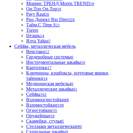
Моррис ТРЕНД Morris TREND
19
Он.Топ On.Top
19
Раут Raut
26
Рио Директ Rio Direct
26
Тайм.С Time.S
21
Torr
80
Цезарь
14
Ялта Yalta
47
Сейфы, металлическая мебель
Верстаки
12
Гардеробные системы
0
Инструментальные шкафы
10
Картотеки
17
Ключницы, кэшбоксы, почтовые ящики,
тайники
14
Медицинская мебель
40
Металлические шкафы
61
Сейфы
162
Взломоогнестойкие
8
Взломостойкие
109
Огнестойкие
35
Оружейные
10
Скамейки, стулья
5
Стеллажи металлические
80
Сушильные шкафы
9