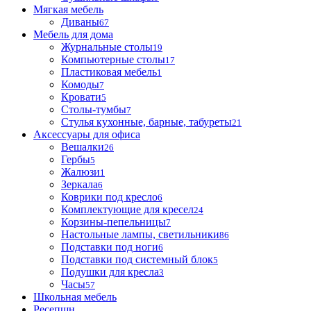
Мягкая мебель
Диваны
67
Мебель для дома
Журнальные столы
19
Компьютерные столы
17
Пластиковая мебель
1
Комоды
7
Кровати
5
Столы-тумбы
7
Стулья кухонные, барные, табуреты
21
Аксессуары для офиса
Вешалки
26
Гербы
5
Жалюзи
1
Зеркала
6
Коврики под кресло
6
Комплектующие для кресел
24
Корзины-пепельницы
7
Настольные лампы, светильники
86
Подставки под ноги
6
Подставки под системный блок
5
Подушки для кресла
3
Часы
57
Школьная мебель
Ресепшн