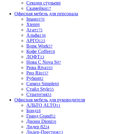
Секции стульев
8
Скамейки
17
Офисная мебель для персонала
Imago
370
Xten
98
Агат
175
Альфа
136
АРГО
123
Ворк Work
57
Кофе Coffee
18
ЛОФТ
13
Нова С Nova S
97
Рива Riva
103
Рио Rio
157
Рубин
82
Симпл Simple
69
Стайл Style
55
Стратегия
33
Офисная мебель для руководителя
АЛЬТО ALTO
11
Бонд
18
Гранд Grand
52
Диони Dioni
16
Лидер 82
24
Лидер-Престиж
13