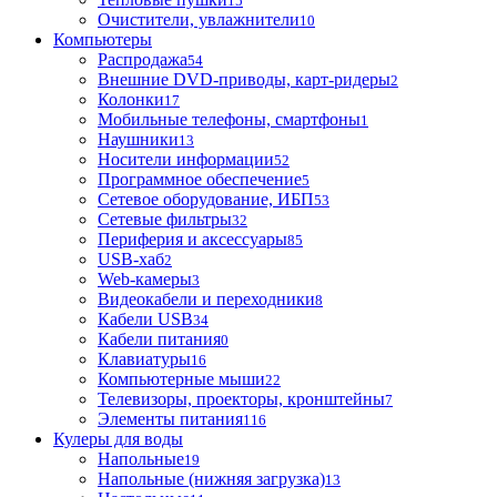
15
Очистители, увлажнители
10
Компьютеры
Распродажа
54
Внешние DVD-приводы, карт-ридеры
2
Колонки
17
Мобильные телефоны, смартфоны
1
Наушники
13
Носители информации
52
Программное обеспечение
5
Сетевое оборудование, ИБП
53
Сетевые фильтры
32
Периферия и аксессуары
85
USB-хаб
2
Web-камеры
3
Видеокабели и переходники
8
Кабели USB
34
Кабели питания
0
Клавиатуры
16
Компьютерные мыши
22
Телевизоры, проекторы, кронштейны
7
Элементы питания
116
Кулеры для воды
Напольные
19
Напольные (нижняя загрузка)
13