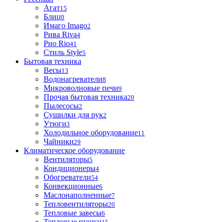
Агат
15
Блиц
0
Имаго Imago
2
Рива Riva
4
Рио Rio
41
Стиль Style
5
Бытовая техника
Весы
13
Водонагреватели
8
Микроволновые печи
9
Прочая бытовая техника
20
Пылесосы
2
Сушилки для рук
2
Утюги
3
Холодильное оборудование
11
Чайники
29
Климатическое оборудование
Вентиляторы
5
Кондиционеры
4
Обогреватели
54
Конвекционные
6
Маслонаполненные
7
Тепловентиляторы
20
Тепловые завесы
6
Тепловые пушки