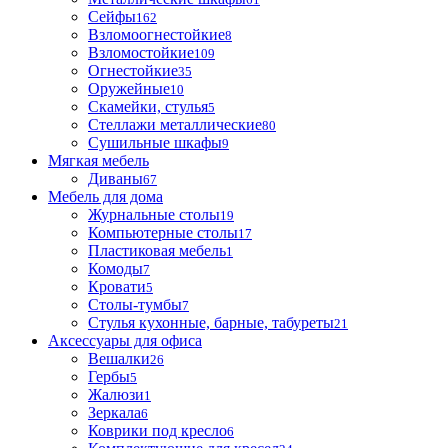
Сейфы
162
Взломоогнестойкие
8
Взломостойкие
109
Огнестойкие
35
Оружейные
10
Скамейки, стулья
5
Стеллажи металлические
80
Сушильные шкафы
9
Мягкая мебель
Диваны
67
Мебель для дома
Журнальные столы
19
Компьютерные столы
17
Пластиковая мебель
1
Комоды
7
Кровати
5
Столы-тумбы
7
Стулья кухонные, барные, табуреты
21
Аксессуары для офиса
Вешалки
26
Гербы
5
Жалюзи
1
Зеркала
6
Коврики под кресло
6