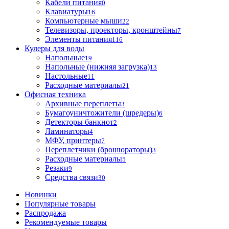
Кабели питания
0
Клавиатуры
16
Компьютерные мыши
22
Телевизоры, проекторы, кронштейны
7
Элементы питания
116
Кулеры для воды
Напольные
19
Напольные (нижняя загрузка)
13
Настольные
11
Расходные материалы
21
Офисная техника
Архивные переплеты
3
Бумагоуничтожители (шредеры)
6
Детекторы банкнот
2
Ламинаторы
4
МФУ, принтеры
7
Переплетчики (брошюраторы)
3
Расходные материалы
5
Резаки
9
Средства связи
30
Новинки
Популярные товары
Распродажа
Рекомендуемые товары