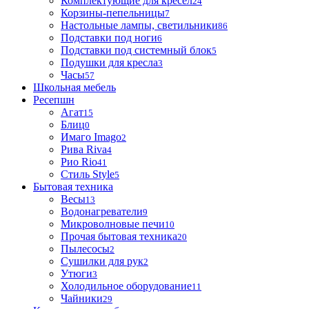
Комплектующие для кресел
24
Корзины-пепельницы
7
Настольные лампы, светильники
86
Подставки под ноги
6
Подставки под системный блок
5
Подушки для кресла
3
Часы
57
Школьная мебель
Ресепшн
Агат
15
Блиц
0
Имаго Imago
2
Рива Riva
4
Рио Rio
41
Стиль Style
5
Бытовая техника
Весы
13
Водонагреватели
9
Микроволновые печи
10
Прочая бытовая техника
20
Пылесосы
2
Сушилки для рук
2
Утюги
3
Холодильное оборудование
11
Чайники
29