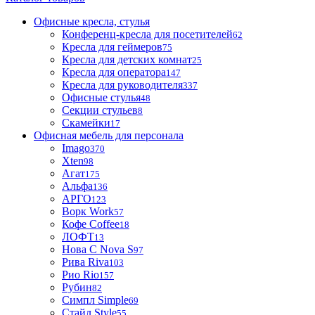
Офисные кресла, стулья
Конференц-кресла для посетителей
62
Кресла для геймеров
75
Кресла для детских комнат
25
Кресла для оператора
147
Кресла для руководителя
337
Офисные стулья
48
Секции стульев
8
Скамейки
17
Офисная мебель для персонала
Imago
370
Xten
98
Агат
175
Альфа
136
АРГО
123
Ворк Work
57
Кофе Coffee
18
ЛОФТ
13
Нова С Nova S
97
Рива Riva
103
Рио Rio
157
Рубин
82
Симпл Simple
69
Стайл Style
55