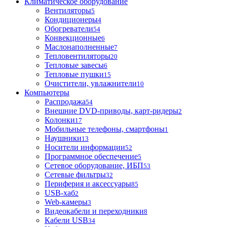
Климатическое оборудование
Вентиляторы
5
Кондиционеры
4
Обогреватели
54
Конвекционные
6
Маслонаполненные
7
Тепловентиляторы
20
Тепловые завесы
6
Тепловые пушки
15
Очистители, увлажнители
10
Компьютеры
Распродажа
54
Внешние DVD-приводы, карт-ридеры
2
Колонки
17
Мобильные телефоны, смартфоны
1
Наушники
13
Носители информации
52
Программное обеспечение
5
Сетевое оборудование, ИБП
53
Сетевые фильтры
32
Периферия и аксессуары
85
USB-хаб
2
Web-камеры
3
Видеокабели и переходники
8
Кабели USB
34