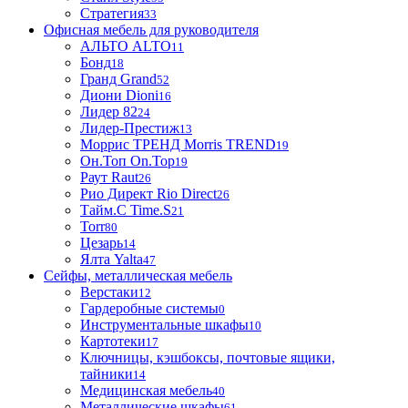
Стратегия
33
Офисная мебель для руководителя
АЛЬТО ALTO
11
Бонд
18
Гранд Grand
52
Диони Dioni
16
Лидер 82
24
Лидер-Престиж
13
Моррис ТРЕНД Morris TREND
19
Он.Топ On.Top
19
Раут Raut
26
Рио Директ Rio Direct
26
Тайм.С Time.S
21
Torr
80
Цезарь
14
Ялта Yalta
47
Сейфы, металлическая мебель
Верстаки
12
Гардеробные системы
0
Инструментальные шкафы
10
Картотеки
17
Ключницы, кэшбоксы, почтовые ящики,
тайники
14
Медицинская мебель
40
Металлические шкафы
61