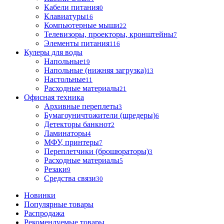
Кабели питания
0
Клавиатуры
16
Компьютерные мыши
22
Телевизоры, проекторы, кронштейны
7
Элементы питания
116
Кулеры для воды
Напольные
19
Напольные (нижняя загрузка)
13
Настольные
11
Расходные материалы
21
Офисная техника
Архивные переплеты
3
Бумагоуничтожители (шредеры)
6
Детекторы банкнот
2
Ламинаторы
4
МФУ, принтеры
7
Переплетчики (брошюраторы)
3
Расходные материалы
5
Резаки
9
Средства связи
30
Новинки
Популярные товары
Распродажа
Рекомендуемые товары