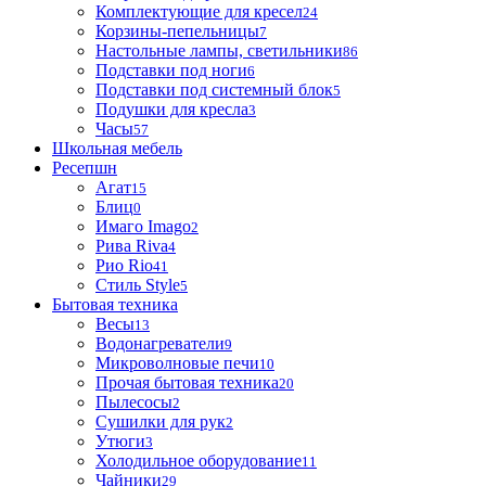
Комплектующие для кресел
24
Корзины-пепельницы
7
Настольные лампы, светильники
86
Подставки под ноги
6
Подставки под системный блок
5
Подушки для кресла
3
Часы
57
Школьная мебель
Ресепшн
Агат
15
Блиц
0
Имаго Imago
2
Рива Riva
4
Рио Rio
41
Стиль Style
5
Бытовая техника
Весы
13
Водонагреватели
9
Микроволновые печи
10
Прочая бытовая техника
20
Пылесосы
2
Сушилки для рук
2
Утюги
3
Холодильное оборудование
11
Чайники
29