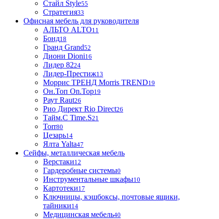
Стайл Style
55
Стратегия
33
Офисная мебель для руководителя
АЛЬТО ALTO
11
Бонд
18
Гранд Grand
52
Диони Dioni
16
Лидер 82
24
Лидер-Престиж
13
Моррис ТРЕНД Morris TREND
19
Он.Топ On.Top
19
Раут Raut
26
Рио Директ Rio Direct
26
Тайм.С Time.S
21
Torr
80
Цезарь
14
Ялта Yalta
47
Сейфы, металлическая мебель
Верстаки
12
Гардеробные системы
0
Инструментальные шкафы
10
Картотеки
17
Ключницы, кэшбоксы, почтовые ящики,
тайники
14
Медицинская мебель
40