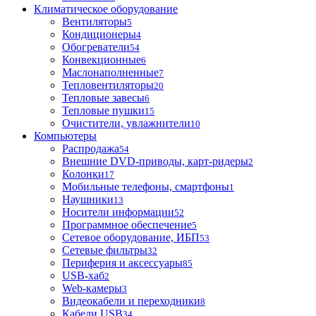
Климатическое оборудование
Вентиляторы
5
Кондиционеры
4
Обогреватели
54
Конвекционные
6
Маслонаполненные
7
Тепловентиляторы
20
Тепловые завесы
6
Тепловые пушки
15
Очистители, увлажнители
10
Компьютеры
Распродажа
54
Внешние DVD-приводы, карт-ридеры
2
Колонки
17
Мобильные телефоны, смартфоны
1
Наушники
13
Носители информации
52
Программное обеспечение
5
Сетевое оборудование, ИБП
53
Сетевые фильтры
32
Периферия и аксессуары
85
USB-хаб
2
Web-камеры
3
Видеокабели и переходники
8
Кабели USB
34