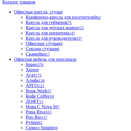
Каталог товаров
Офисные кресла, стулья
Конференц-кресла для посетителей
62
Кресла для геймеров
75
Кресла для детских комнат
25
Кресла для оператора
147
Кресла для руководителя
337
Офисные стулья
48
Секции стульев
8
Скамейки
17
Офисная мебель для персонала
Imago
370
Xten
98
Агат
175
Альфа
136
АРГО
123
Ворк Work
57
Кофе Coffee
18
ЛОФТ
13
Нова С Nova S
97
Рива Riva
103
Рио Rio
157
Рубин
82
Симпл Simple
69