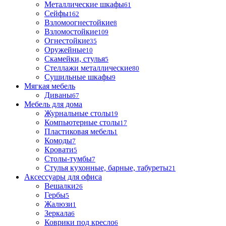
Металлические шкафы
61
Сейфы
162
Взломоогнестойкие
8
Взломостойкие
109
Огнестойкие
35
Оружейные
10
Скамейки, стулья
5
Стеллажи металлические
80
Сушильные шкафы
9
Мягкая мебель
Диваны
67
Мебель для дома
Журнальные столы
19
Компьютерные столы
17
Пластиковая мебель
1
Комоды
7
Кровати
5
Столы-тумбы
7
Стулья кухонные, барные, табуреты
21
Аксессуары для офиса
Вешалки
26
Гербы
5
Жалюзи
1
Зеркала
6
Коврики под кресло
6