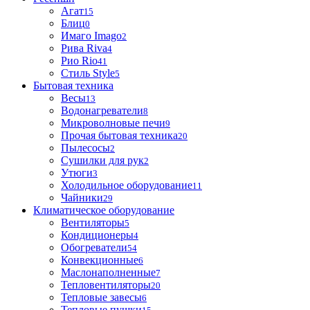
Агат
15
Блиц
0
Имаго Imago
2
Рива Riva
4
Рио Rio
41
Стиль Style
5
Бытовая техника
Весы
13
Водонагреватели
8
Микроволновые печи
9
Прочая бытовая техника
20
Пылесосы
2
Сушилки для рук
2
Утюги
3
Холодильное оборудование
11
Чайники
29
Климатическое оборудование
Вентиляторы
5
Кондиционеры
4
Обогреватели
54
Конвекционные
6
Маслонаполненные
7
Тепловентиляторы
20
Тепловые завесы
6
Тепловые пушки