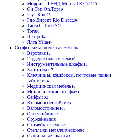
Моррис ТРЕНД Morris TREND
19
Он.Топ On.Top
19
Раут Raut
26
Рио Директ Rio Direct
26
Тайм.С Time.S
21
Torr
80
Цезарь
14
Ялта Yalta
47
Сейфы, металлическая мебель
Верстаки
12
Гардеробные системы
0
Инструментальные шкафы
10
Картотеки
17
Ключницы, кэшбоксы, почтовые ящики,
тайники
14
Медицинская мебель
40
Металлические шкафы
61
Сейфы
162
Взломоогнестойкие
8
Взломостойкие
109
Огнестойкие
35
Оружейные
10
Скамейки, стулья
5
Стеллажи металлические
80
Сушильные шкафы
9