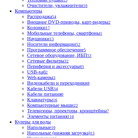
15
Очистители, увлажнители
10
Компьютеры
Распродажа
54
Внешние DVD-приводы, карт-ридеры
2
Колонки
17
Мобильные телефоны, смартфоны
1
Наушники
13
Носители информации
52
Программное обеспечение
5
Сетевое оборудование, ИБП
53
Сетевые фильтры
32
Периферия и аксессуары
85
USB-хаб
2
Web-камеры
3
Видеокабели и переходники
8
Кабели USB
34
Кабели питания
0
Клавиатуры
16
Компьютерные мыши
22
Телевизоры, проекторы, кронштейны
7
Элементы питания
116
Кулеры для воды
Напольные
19
Напольные (нижняя загрузка)
13