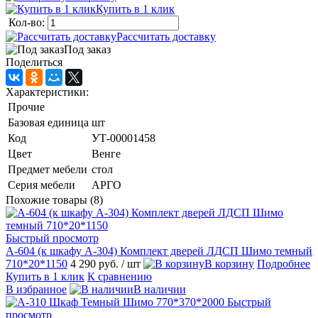
Купить в 1 клик
Кол-во:
Рассчитать доставку
Под заказ
Поделиться
Характеристики:
Прочие
Базовая единица
шт
Код
УТ-00001458
Цвет
Венге
Предмет мебели
стол
Серия мебели
АРГО
Похожие товары (8)
Быстрый просмотр
А-604 (к шкафу А-304) Комплект дверей ЛДСП Шимо темный
710*20*1150
4 290 руб.
/ шт
В корзину
Подробнее
Купить в 1 клик
К сравнению
В избранное
В наличии
Быстрый
просмотр