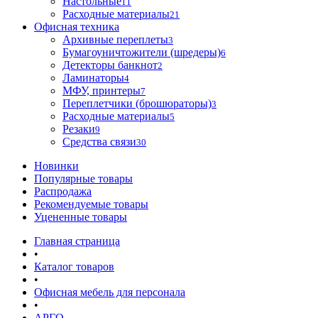
Настольные
11
Расходные материалы
21
Офисная техника
Архивные переплеты
3
Бумагоуничтожители (шредеры)
6
Детекторы банкнот
2
Ламинаторы
4
МФУ, принтеры
7
Переплетчики (брошюраторы)
3
Расходные материалы
5
Резаки
9
Средства связи
30
Новинки
Популярные товары
Распродажа
Рекомендуемые товары
Уцененные товары
Главная страница
•
Каталог товаров
•
Офисная мебель для персонала
•
АРГО