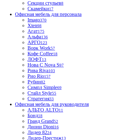
Секции стульев
8
Скамейки
17
Офисная мебель для персонала
Imago
370
Xten
98
Агат
175
Альфа
136
АРГО
123
Ворк Work
57
Кофе Coffee
18
ЛОФТ
13
Нова С Nova S
97
Рива Riva
103
Рио Rio
157
Рубин
82
Симпл Simple
69
Стайл Style
55
Стратегия
33
Офисная мебель для руководителя
АЛЬТО ALTO
11
Бонд
18
Гранд Grand
52
Диони Dioni
16
Лидер 82
24
Лидер-Престиж
13