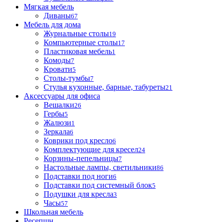
Мягкая мебель
Диваны
67
Мебель для дома
Журнальные столы
19
Компьютерные столы
17
Пластиковая мебель
1
Комоды
7
Кровати
5
Столы-тумбы
7
Стулья кухонные, барные, табуреты
21
Аксессуары для офиса
Вешалки
26
Гербы
5
Жалюзи
1
Зеркала
6
Коврики под кресло
6
Комплектующие для кресел
24
Корзины-пепельницы
7
Настольные лампы, светильники
86
Подставки под ноги
6
Подставки под системный блок
5
Подушки для кресла
3
Часы
57
Школьная мебель
Ресепшн