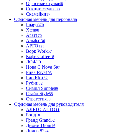
Офисные стулья
48
Секции стульев
8
Скамейки
17
Офисная мебель для персонала
Imago
370
Xten
98
Агат
175
Альфа
136
АРГО
123
Ворк Work
57
Кофе Coffee
18
ЛОФТ
13
Нова С Nova S
97
Рива Riva
103
Рио Rio
157
Рубин
82
Симпл Simple
69
Стайл Style
55
Стратегия
33
Офисная мебель для руководителя
АЛЬТО ALTO
11
Бонд
18
Гранд Grand
52
Диони Dioni
16
Лидер 82
24