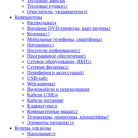
Тепловые завесы
6
Тепловые пушки
15
Очистители, увлажнители
10
Компьютеры
Распродажа
54
Внешние DVD-приводы, карт-ридеры
2
Колонки
17
Мобильные телефоны, смартфоны
1
Наушники
13
Носители информации
52
Программное обеспечение
5
Сетевое оборудование, ИБП
53
Сетевые фильтры
32
Периферия и аксессуары
85
USB-хаб
2
Web-камеры
3
Видеокабели и переходники
8
Кабели USB
34
Кабели питания
0
Клавиатуры
16
Компьютерные мыши
22
Телевизоры, проекторы, кронштейны
7
Элементы питания
116
Кулеры для воды
Напольные
19