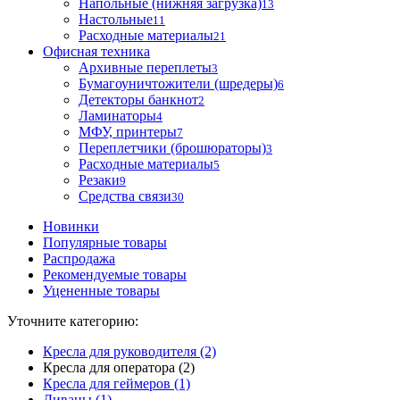
Напольные (нижняя загрузка)
13
Настольные
11
Расходные материалы
21
Офисная техника
Архивные переплеты
3
Бумагоуничтожители (шредеры)
6
Детекторы банкнот
2
Ламинаторы
4
МФУ, принтеры
7
Переплетчики (брошюраторы)
3
Расходные материалы
5
Резаки
9
Средства связи
30
Новинки
Популярные товары
Распродажа
Рекомендуемые товары
Уцененные товары
Уточните категорию:
Кресла для руководителя (2)
Кресла для оператора (2)
Кресла для геймеров (1)
Диваны (1)