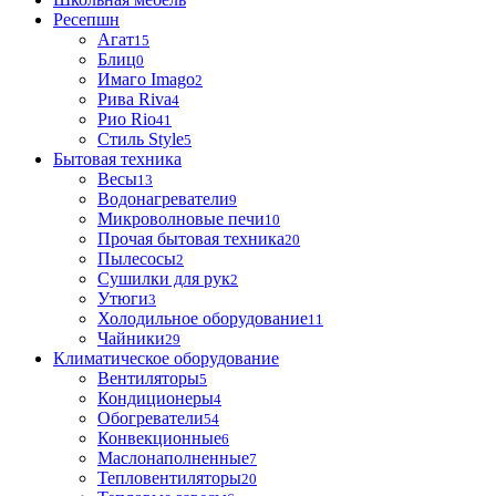
Ресепшн
Агат
15
Блиц
0
Имаго Imago
2
Рива Riva
4
Рио Rio
41
Стиль Style
5
Бытовая техника
Весы
13
Водонагреватели
9
Микроволновые печи
10
Прочая бытовая техника
20
Пылесосы
2
Сушилки для рук
2
Утюги
3
Холодильное оборудование
11
Чайники
29
Климатическое оборудование
Вентиляторы
5
Кондиционеры
4
Обогреватели
54
Конвекционные
6
Маслонаполненные
7
Тепловентиляторы
20