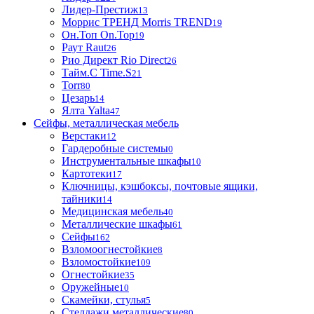
Лидер-Престиж
13
Моррис ТРЕНД Morris TREND
19
Он.Топ On.Top
19
Раут Raut
26
Рио Директ Rio Direct
26
Тайм.С Time.S
21
Torr
80
Цезарь
14
Ялта Yalta
47
Сейфы, металлическая мебель
Верстаки
12
Гардеробные системы
0
Инструментальные шкафы
10
Картотеки
17
Ключницы, кэшбоксы, почтовые ящики,
тайники
14
Медицинская мебель
40
Металлические шкафы
61
Сейфы
162
Взломоогнестойкие
8
Взломостойкие
109
Огнестойкие
35
Оружейные
10
Скамейки, стулья
5
Стеллажи металлические
80