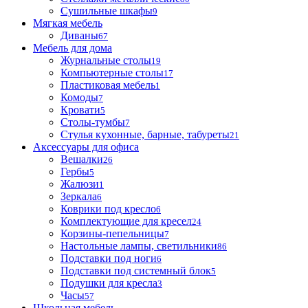
Сушильные шкафы
9
Мягкая мебель
Диваны
67
Мебель для дома
Журнальные столы
19
Компьютерные столы
17
Пластиковая мебель
1
Комоды
7
Кровати
5
Столы-тумбы
7
Стулья кухонные, барные, табуреты
21
Аксессуары для офиса
Вешалки
26
Гербы
5
Жалюзи
1
Зеркала
6
Коврики под кресло
6
Комплектующие для кресел
24
Корзины-пепельницы
7
Настольные лампы, светильники
86
Подставки под ноги
6
Подставки под системный блок
5
Подушки для кресла
3
Часы
57
Школьная мебель