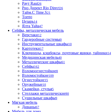
Раут Raut
26
Рио Директ Rio Direct
26
Тайм.С Time.S
21
Torr
80
Цезарь
14
Ялта Yalta
47
Сейфы, металлическая мебель
Верстаки
12
Гардеробные системы
0
Инструментальные шкафы
10
Картотеки
17
Ключницы, кэшбоксы, почтовые ящики, тайники
14
Медицинская мебель
40
Металлические шкафы
61
Сейфы
162
Взломоогнестойкие
8
Взломостойкие
109
Огнестойкие
35
Оружейные
10
Скамейки, стулья
5
Стеллажи металлические
80
Сушильные шкафы
9
Мягкая мебель
Диваны
67
Мебель для дома