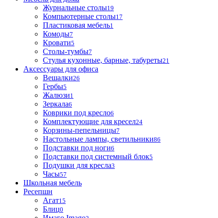
Журнальные столы
19
Компьютерные столы
17
Пластиковая мебель
1
Комоды
7
Кровати
5
Столы-тумбы
7
Стулья кухонные, барные, табуреты
21
Аксессуары для офиса
Вешалки
26
Гербы
5
Жалюзи
1
Зеркала
6
Коврики под кресло
6
Комплектующие для кресел
24
Корзины-пепельницы
7
Настольные лампы, светильники
86
Подставки под ноги
6
Подставки под системный блок
5
Подушки для кресла
3
Часы
57
Школьная мебель
Ресепшн
Агат
15
Блиц
0
Имаго Imago