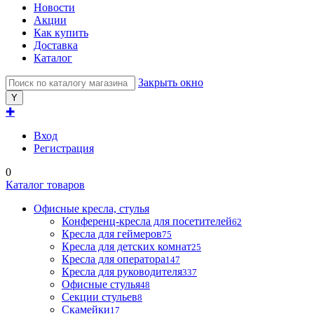
Новости
Акции
Как купить
Доставка
Каталог
Закрыть окно
✚
Вход
Регистрация
0
Каталог товаров
Офисные кресла, стулья
Конференц-кресла для посетителей
62
Кресла для геймеров
75
Кресла для детских комнат
25
Кресла для оператора
147
Кресла для руководителя
337
Офисные стулья
48
Секции стульев
8
Скамейки
17