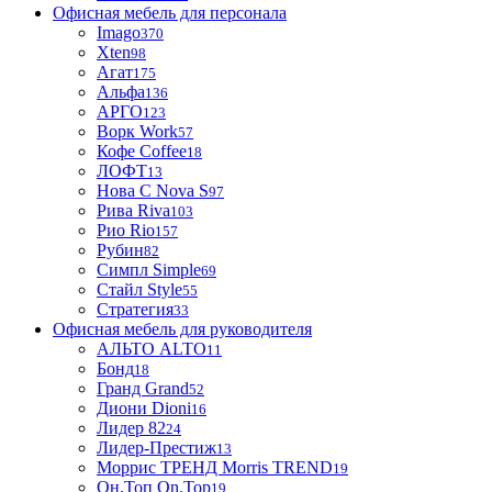
Офисная мебель для персонала
Imago
370
Xten
98
Агат
175
Альфа
136
АРГО
123
Ворк Work
57
Кофе Coffee
18
ЛОФТ
13
Нова С Nova S
97
Рива Riva
103
Рио Rio
157
Рубин
82
Симпл Simple
69
Стайл Style
55
Стратегия
33
Офисная мебель для руководителя
АЛЬТО ALTO
11
Бонд
18
Гранд Grand
52
Диони Dioni
16
Лидер 82
24
Лидер-Престиж
13
Моррис ТРЕНД Morris TREND
19
Он.Топ On.Top
19