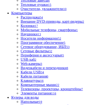
Тепловые завесы
6
Тепловые пушки
15
Очистители, увлажнители
10
Компьютеры
Распродажа
54
Внешние DVD-приводы, карт-ридеры
2
Колонки
17
Мобильные телефоны, смартфоны
1
Наушники
13
Носители информации
52
Программное обеспечение
5
Сетевое оборудование, ИБП
53
Сетевые фильтры
32
Периферия и аксессуары
85
USB-хаб
2
Web-камеры
3
Видеокабели и переходники
8
Кабели USB
34
Кабели питания
0
Клавиатуры
16
Компьютерные мыши
22
Телевизоры, проекторы, кронштейны
7
Элементы питания
116
Кулеры для воды
Напольные
19