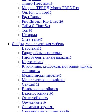
Лидер-Престиж
13
Моррис ТРЕНД Morris TREND
19
Он.Топ On.Top
19
Раут Raut
26
Рио Директ Rio Direct
26
Тайм.С Time.S
21
Torr
80
Цезарь
14
Ялта Yalta
47
Сейфы, металлическая мебель
Верстаки
12
Гардеробные системы
0
Инструментальные шкафы
10
Картотеки
17
Ключницы, кэшбоксы, почтовые ящики,
тайники
14
Медицинская мебель
40
Металлические шкафы
61
Сейфы
162
Взломоогнестойкие
8
Взломостойкие
109
Огнестойкие
35
Оружейные
10
Скамейки, стулья
5
Стеллажи металлические
80