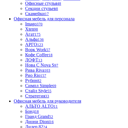
Офисные стулья
48
Секции стульев
8
Скамейки
17
Офисная мебель для персонала
Imago
370
Xten
98
Агат
175
Альфа
136
АРГО
123
Ворк Work
57
Кофе Coffee
18
ЛОФТ
13
Нова С Nova S
97
Рива Riva
103
Рио Rio
157
Рубин
82
Симпл Simple
69
Стайл Style
55
Стратегия
33
Офисная мебель для руководителя
АЛЬТО ALTO
11
Бонд
18
Гранд Grand
52
Диони Dioni
16
Лидер 82
24