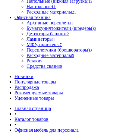
Напольные (нижняя загрузка)
13
Настольные
11
Расходные материалы
21
Офисная техника
Архивные переплеты
3
Бумагоуничтожители (шредеры)
6
Детекторы банкнот
2
Ламинаторы
4
МФУ, принтеры
7
Переплетчики (брошюраторы)
3
Расходные материалы
5
Резаки
9
Средства связи
30
Новинки
Популярные товары
Распродажа
Рекомендуемые товары
Уцененные товары
Главная страница
•
Каталог товаров
•
Офисная мебель для персонала