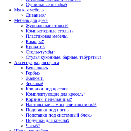
Сушильные шкафы
9
Мягкая мебель
Диваны
67
Мебель для дома
Журнальные столы
19
Компьютерные столы
17
Пластиковая мебель
1
Комоды
7
Кровати
5
Столы-тумбы
7
Стулья кухонные, барные, табуреты
21
Аксессуары для офиса
Вешалки
26
Гербы
5
Жалюзи
1
Зеркала
6
Коврики под кресло
6
Комплектующие для кресел
24
Корзины-пепельницы
7
Настольные лампы, светильники
86
Подставки под ноги
6
Подставки под системный блок
5
Подушки для кресла
3
Часы
57
Школьная мебель