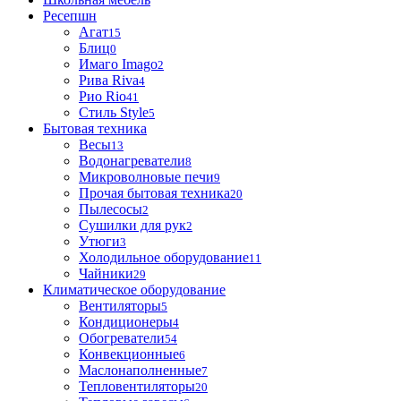
Ресепшн
Агат
15
Блиц
0
Имаго Imago
2
Рива Riva
4
Рио Rio
41
Стиль Style
5
Бытовая техника
Весы
13
Водонагреватели
8
Микроволновые печи
9
Прочая бытовая техника
20
Пылесосы
2
Сушилки для рук
2
Утюги
3
Холодильное оборудование
11
Чайники
29
Климатическое оборудование
Вентиляторы
5
Кондиционеры
4
Обогреватели
54
Конвекционные
6
Маслонаполненные
7
Тепловентиляторы
20