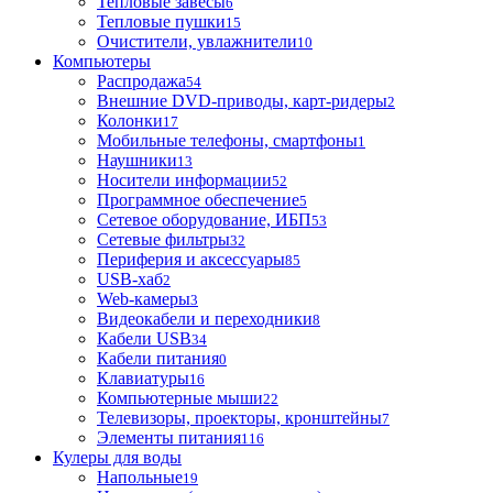
Тепловые завесы
6
Тепловые пушки
15
Очистители, увлажнители
10
Компьютеры
Распродажа
54
Внешние DVD-приводы, карт-ридеры
2
Колонки
17
Мобильные телефоны, смартфоны
1
Наушники
13
Носители информации
52
Программное обеспечение
5
Сетевое оборудование, ИБП
53
Сетевые фильтры
32
Периферия и аксессуары
85
USB-хаб
2
Web-камеры
3
Видеокабели и переходники
8
Кабели USB
34
Кабели питания
0
Клавиатуры
16
Компьютерные мыши
22
Телевизоры, проекторы, кронштейны
7
Элементы питания
116
Кулеры для воды
Напольные
19