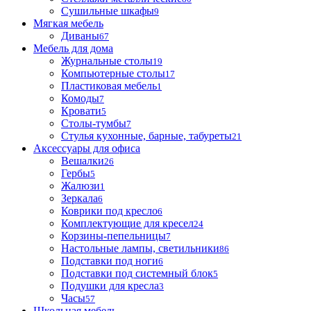
Сушильные шкафы
9
Мягкая мебель
Диваны
67
Мебель для дома
Журнальные столы
19
Компьютерные столы
17
Пластиковая мебель
1
Комоды
7
Кровати
5
Столы-тумбы
7
Стулья кухонные, барные, табуреты
21
Аксессуары для офиса
Вешалки
26
Гербы
5
Жалюзи
1
Зеркала
6
Коврики под кресло
6
Комплектующие для кресел
24
Корзины-пепельницы
7
Настольные лампы, светильники
86
Подставки под ноги
6
Подставки под системный блок
5
Подушки для кресла
3
Часы
57
Школьная мебель