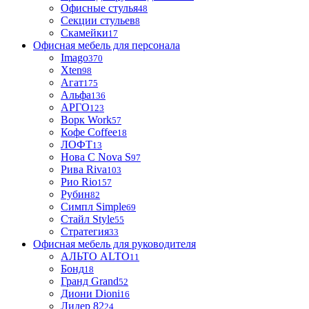
Офисные стулья
48
Секции стульев
8
Скамейки
17
Офисная мебель для персонала
Imago
370
Xten
98
Агат
175
Альфа
136
АРГО
123
Ворк Work
57
Кофе Coffee
18
ЛОФТ
13
Нова С Nova S
97
Рива Riva
103
Рио Rio
157
Рубин
82
Симпл Simple
69
Стайл Style
55
Стратегия
33
Офисная мебель для руководителя
АЛЬТО ALTO
11
Бонд
18
Гранд Grand
52
Диони Dioni
16
Лидер 82
24