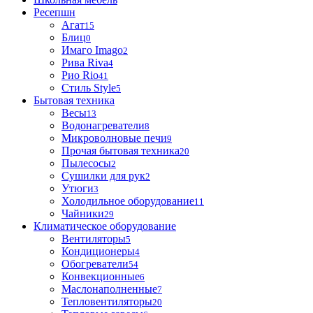
Ресепшн
Агат
15
Блиц
0
Имаго Imago
2
Рива Riva
4
Рио Rio
41
Стиль Style
5
Бытовая техника
Весы
13
Водонагреватели
8
Микроволновые печи
9
Прочая бытовая техника
20
Пылесосы
2
Сушилки для рук
2
Утюги
3
Холодильное оборудование
11
Чайники
29
Климатическое оборудование
Вентиляторы
5
Кондиционеры
4
Обогреватели
54
Конвекционные
6
Маслонаполненные
7
Тепловентиляторы
20