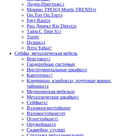
Лидер-Престиж
13
Моррис ТРЕНД Morris TREND
19
Он.Топ On.Top
19
Раут Raut
26
Рио Директ Rio Direct
26
Тайм.С Time.S
21
Torr
80
Цезарь
14
Ялта Yalta
47
Сейфы, металлическая мебель
Верстаки
12
Гардеробные системы
0
Инструментальные шкафы
10
Картотеки
17
Ключницы, кэшбоксы, почтовые ящики,
тайники
14
Медицинская мебель
40
Металлические шкафы
61
Сейфы
162
Взломоогнестойкие
8
Взломостойкие
109
Огнестойкие
35
Оружейные
10
Скамейки, стулья
5
Стеллажи металлические
80