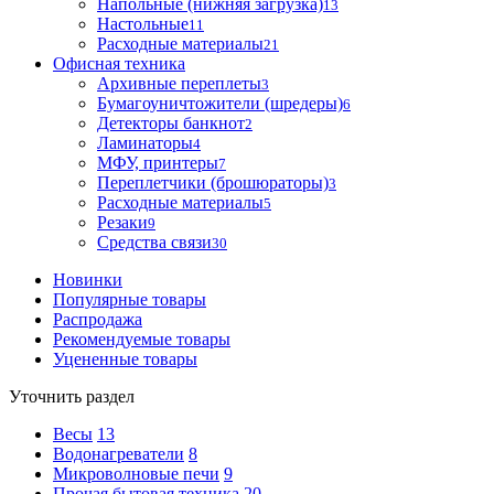
Напольные (нижняя загрузка)
13
Настольные
11
Расходные материалы
21
Офисная техника
Архивные переплеты
3
Бумагоуничтожители (шредеры)
6
Детекторы банкнот
2
Ламинаторы
4
МФУ, принтеры
7
Переплетчики (брошюраторы)
3
Расходные материалы
5
Резаки
9
Средства связи
30
Новинки
Популярные товары
Распродажа
Рекомендуемые товары
Уцененные товары
Уточнить раздел
Весы
13
Водонагреватели
8
Микроволновые печи
9
Прочая бытовая техника
20