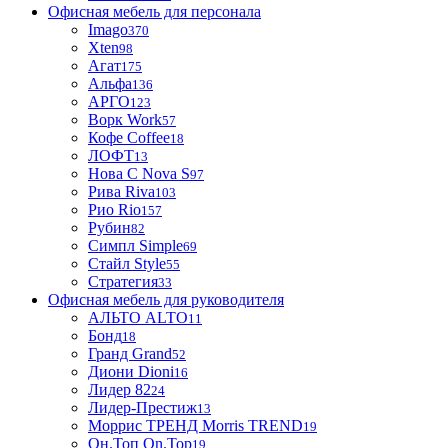
Офисная мебель для персонала
Imago
370
Xten
98
Агат
175
Альфа
136
АРГО
123
Ворк Work
57
Кофе Coffee
18
ЛОФТ
13
Нова С Nova S
97
Рива Riva
103
Рио Rio
157
Рубин
82
Симпл Simple
69
Стайл Style
55
Стратегия
33
Офисная мебель для руководителя
АЛЬТО ALTO
11
Бонд
18
Гранд Grand
52
Диони Dioni
16
Лидер 82
24
Лидер-Престиж
13
Моррис ТРЕНД Morris TREND
19
Он.Топ On.Top
19