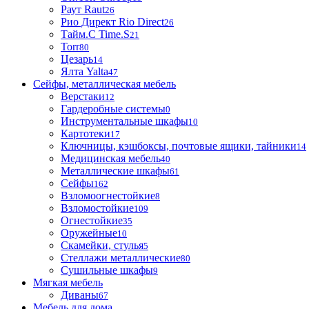
Раут Raut
26
Рио Директ Rio Direct
26
Тайм.С Time.S
21
Torr
80
Цезарь
14
Ялта Yalta
47
Сейфы, металлическая мебель
Верстаки
12
Гардеробные системы
0
Инструментальные шкафы
10
Картотеки
17
Ключницы, кэшбоксы, почтовые ящики, тайники
14
Медицинская мебель
40
Металлические шкафы
61
Сейфы
162
Взломоогнестойкие
8
Взломостойкие
109
Огнестойкие
35
Оружейные
10
Скамейки, стулья
5
Стеллажи металлические
80
Сушильные шкафы
9
Мягкая мебель
Диваны
67
Мебель для дома