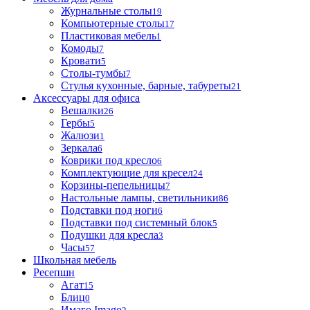
Журнальные столы
19
Компьютерные столы
17
Пластиковая мебель
1
Комоды
7
Кровати
5
Столы-тумбы
7
Стулья кухонные, барные, табуреты
21
Аксессуары для офиса
Вешалки
26
Гербы
5
Жалюзи
1
Зеркала
6
Коврики под кресло
6
Комплектующие для кресел
24
Корзины-пепельницы
7
Настольные лампы, светильники
86
Подставки под ноги
6
Подставки под системный блок
5
Подушки для кресла
3
Часы
57
Школьная мебель
Ресепшн
Агат
15
Блиц
0
Имаго Imago