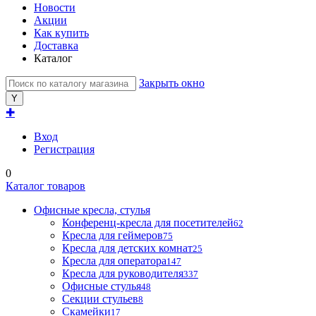
Новости
Акции
Как купить
Доставка
Каталог
Закрыть окно
✚
Вход
Регистрация
0
Каталог товаров
Офисные кресла, стулья
Конференц-кресла для посетителей
62
Кресла для геймеров
75
Кресла для детских комнат
25
Кресла для оператора
147
Кресла для руководителя
337
Офисные стулья
48
Секции стульев
8
Скамейки
17