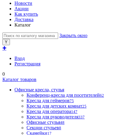
Новости
Акции
Как купить
Доставка
Каталог
Закрыть окно
✚
Вход
Регистрация
0
Каталог товаров
Офисные кресла, стулья
Конференц-кресла для посетителей
62
Кресла для геймеров
75
Кресла для детских комнат
25
Кресла для оператора
147
Кресла для руководителя
337
Офисные стулья
48
Секции стульев
8
Скамейки
17