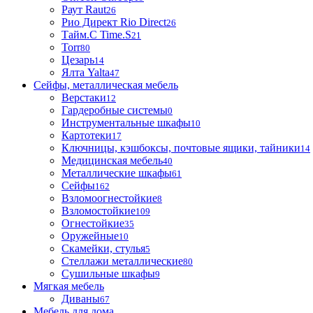
Раут Raut
26
Рио Директ Rio Direct
26
Тайм.С Time.S
21
Torr
80
Цезарь
14
Ялта Yalta
47
Сейфы, металлическая мебель
Верстаки
12
Гардеробные системы
0
Инструментальные шкафы
10
Картотеки
17
Ключницы, кэшбоксы, почтовые ящики, тайники
14
Медицинская мебель
40
Металлические шкафы
61
Сейфы
162
Взломоогнестойкие
8
Взломостойкие
109
Огнестойкие
35
Оружейные
10
Скамейки, стулья
5
Стеллажи металлические
80
Сушильные шкафы
9
Мягкая мебель
Диваны
67
Мебель для дома