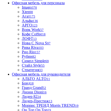
Офисная мебель для персонала
Imago
370
Xten
98
Агат
175
Альфа
136
АРГО
123
Ворк Work
57
Кофе Coffee
18
ЛОФТ
13
Нова С Nova S
97
Рива Riva
103
Рио Rio
157
Рубин
82
Симпл Simple
69
Стайл Style
55
Стратегия
33
Офисная мебель для руководителя
АЛЬТО ALTO
11
Бонд
18
Гранд Grand
52
Диони Dioni
16
Лидер 82
24
Лидер-Престиж
13
Моррис ТРЕНД Morris TREND
19
Он.Топ On.Top
19