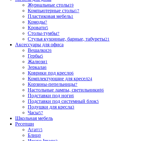
Журнальные столы
19
Компьютерные столы
17
Пластиковая мебель
1
Комоды
7
Кровати
5
Столы-тумбы
7
Стулья кухонные, барные, табуреты
21
Аксессуары для офиса
Вешалки
26
Гербы
5
Жалюзи
1
Зеркала
6
Коврики под кресло
6
Комплектующие для кресел
24
Корзины-пепельницы
7
Настольные лампы, светильники
86
Подставки под ноги
6
Подставки под системный блок
5
Подушки для кресла
3
Часы
57
Школьная мебель
Ресепшн
Агат
15
Блиц
0
Имаго Imago