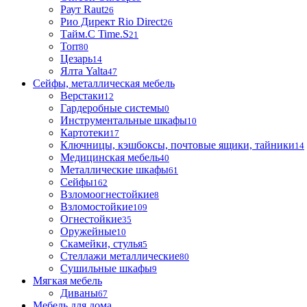
Раут Raut
26
Рио Директ Rio Direct
26
Тайм.С Time.S
21
Torr
80
Цезарь
14
Ялта Yalta
47
Сейфы, металлическая мебель
Верстаки
12
Гардеробные системы
0
Инструментальные шкафы
10
Картотеки
17
Ключницы, кэшбоксы, почтовые ящики, тайники
14
Медицинская мебель
40
Металлические шкафы
61
Сейфы
162
Взломоогнестойкие
8
Взломостойкие
109
Огнестойкие
35
Оружейные
10
Скамейки, стулья
5
Стеллажи металлические
80
Сушильные шкафы
9
Мягкая мебель
Диваны
67
Мебель для дома