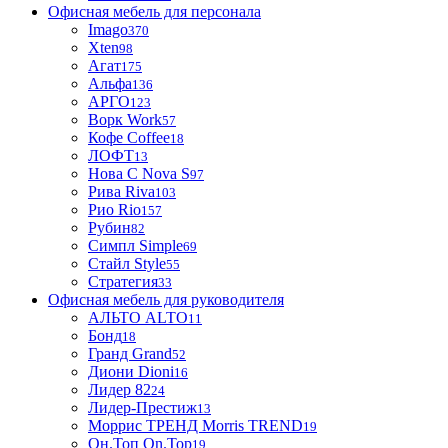
Офисная мебель для персонала
Imago
370
Xten
98
Агат
175
Альфа
136
АРГО
123
Ворк Work
57
Кофе Coffee
18
ЛОФТ
13
Нова С Nova S
97
Рива Riva
103
Рио Rio
157
Рубин
82
Симпл Simple
69
Стайл Style
55
Стратегия
33
Офисная мебель для руководителя
АЛЬТО ALTO
11
Бонд
18
Гранд Grand
52
Диони Dioni
16
Лидер 82
24
Лидер-Престиж
13
Моррис ТРЕНД Morris TREND
19
Он.Топ On.Top
19