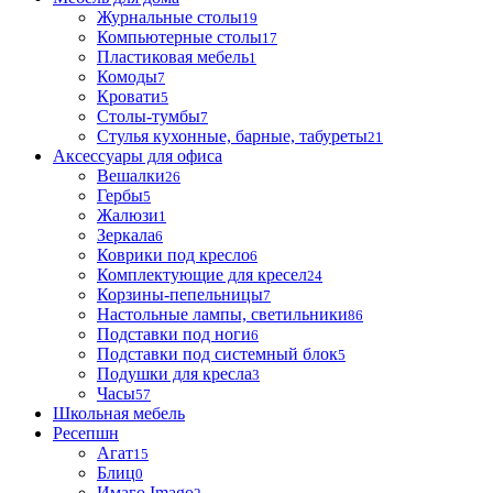
Журнальные столы
19
Компьютерные столы
17
Пластиковая мебель
1
Комоды
7
Кровати
5
Столы-тумбы
7
Стулья кухонные, барные, табуреты
21
Аксессуары для офиса
Вешалки
26
Гербы
5
Жалюзи
1
Зеркала
6
Коврики под кресло
6
Комплектующие для кресел
24
Корзины-пепельницы
7
Настольные лампы, светильники
86
Подставки под ноги
6
Подставки под системный блок
5
Подушки для кресла
3
Часы
57
Школьная мебель
Ресепшн
Агат
15
Блиц
0
Имаго Imago