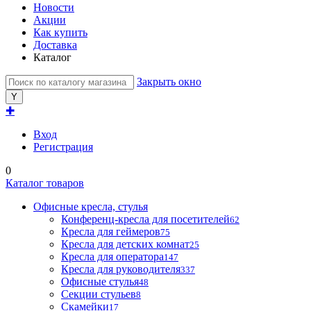
Новости
Акции
Как купить
Доставка
Каталог
Закрыть окно
✚
Вход
Регистрация
0
Каталог товаров
Офисные кресла, стулья
Конференц-кресла для посетителей
62
Кресла для геймеров
75
Кресла для детских комнат
25
Кресла для оператора
147
Кресла для руководителя
337
Офисные стулья
48
Секции стульев
8
Скамейки
17