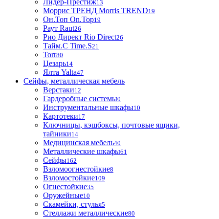
Лидер-Престиж
13
Моррис ТРЕНД Morris TREND
19
Он.Топ On.Top
19
Раут Raut
26
Рио Директ Rio Direct
26
Тайм.С Time.S
21
Torr
80
Цезарь
14
Ялта Yalta
47
Сейфы, металлическая мебель
Верстаки
12
Гардеробные системы
0
Инструментальные шкафы
10
Картотеки
17
Ключницы, кэшбоксы, почтовые ящики,
тайники
14
Медицинская мебель
40
Металлические шкафы
61
Сейфы
162
Взломоогнестойкие
8
Взломостойкие
109
Огнестойкие
35
Оружейные
10
Скамейки, стулья
5
Стеллажи металлические
80