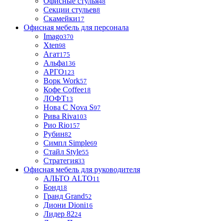
Офисные стулья
48
Секции стульев
8
Скамейки
17
Офисная мебель для персонала
Imago
370
Xten
98
Агат
175
Альфа
136
АРГО
123
Ворк Work
57
Кофе Coffee
18
ЛОФТ
13
Нова С Nova S
97
Рива Riva
103
Рио Rio
157
Рубин
82
Симпл Simple
69
Стайл Style
55
Стратегия
33
Офисная мебель для руководителя
АЛЬТО ALTO
11
Бонд
18
Гранд Grand
52
Диони Dioni
16
Лидер 82
24