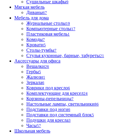
Сушильные шкафы
9
Мягкая мебель
Диваны
67
Мебель для дома
Журнальные столы
19
Компьютерные столы
17
Пластиковая мебель
1
Комоды
7
Кровати
5
Столы-тумбы
7
Стулья кухонные, барные, табуреты
21
Аксессуары для офиса
Вешалки
26
Гербы
5
Жалюзи
1
Зеркала
6
Коврики под кресло
6
Комплектующие для кресел
24
Корзины-пепельницы
7
Настольные лампы, светильники
86
Подставки под ноги
6
Подставки под системный блок
5
Подушки для кресла
3
Часы
57
Школьная мебель