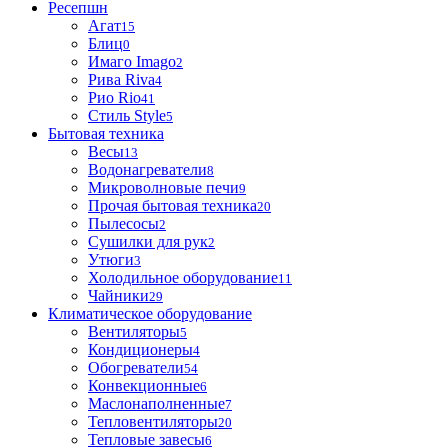
Ресепшн
Агат
15
Блиц
0
Имаго Imago
2
Рива Riva
4
Рио Rio
41
Стиль Style
5
Бытовая техника
Весы
13
Водонагреватели
8
Микроволновые печи
9
Прочая бытовая техника
20
Пылесосы
2
Сушилки для рук
2
Утюги
3
Холодильное оборудование
11
Чайники
29
Климатическое оборудование
Вентиляторы
5
Кондиционеры
4
Обогреватели
54
Конвекционные
6
Маслонаполненные
7
Тепловентиляторы
20
Тепловые завесы
6