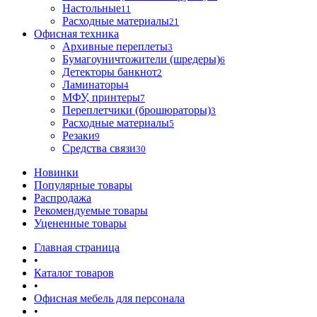
Настольные
11
Расходные материалы
21
Офисная техника
Архивные переплеты
3
Бумагоуничтожители (шредеры)
6
Детекторы банкнот
2
Ламинаторы
4
МФУ, принтеры
7
Переплетчики (брошюраторы)
3
Расходные материалы
5
Резаки
9
Средства связи
30
Новинки
Популярные товары
Распродажа
Рекомендуемые товары
Уцененные товары
Главная страница
•
Каталог товаров
•
Офисная мебель для персонала
•