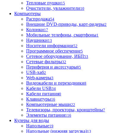
Тепловые пушки
15
Очистители, увлажнители
10
Компьютеры
Распродажа
54
Внешние DVD-приводы, карт-ридеры
2
Колонки
17
Мобильные телефоны, смартфоны
1
Наушники
13
Носители информации
52
Программное обеспечение
5
Сетевое оборудование, ИБП
53
Сетевые фильтры
32
Периферия и аксессуары
85
USB-хаб
2
Web-камеры
3
Видеокабели и переходники
8
Кабели USB
34
Кабели питания
0
Клавиатуры
16
Компьютерные мыши
22
Телевизоры, проекторы, кронштейны
7
Элементы питания
116
Кулеры для воды
Напольные
19
Напольные (нижняя загрузка)
13