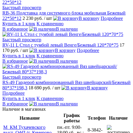
Быстрый просмотр
RB-36 Подставка для системного блока мобильная Бежевый
22*50*12
2 230 руб.
/ шт
В корзину
Подробнее
Купить в 1 клик
К сравнению
В избранное
В наличии
Быстрый просмотр
RV-11 L Стол с тумбой левый Венге/Бежевый 120*70*75
17
170 руб.
/ шт
В корзину
Подробнее
Купить в 1 клик
К сравнению
В избранное
В наличии
Быстрый просмотр
RS-49 Гардероб комбинированный Вяз швейцарский/Бежевый
80*37*198,3
18 690 руб.
/ шт
В корзину
Подробнее
Купить в 1 клик
К сравнению
В избранное
В наличии
Наличие в магазинах
График
Название
Телефон
Наличие
работы
М_КМ Тухачевского
пн.-пт. 9:00-
8-3842-
выст_ОфП (г. Кемерово,
18:00 сб., вс.: