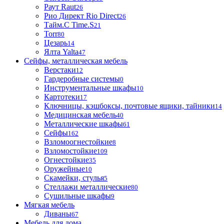
Раут Raut
26
Рио Директ Rio Direct
26
Тайм.С Time.S
21
Torr
80
Цезарь
14
Ялта Yalta
47
Сейфы, металлическая мебель
Верстаки
12
Гардеробные системы
0
Инструментальные шкафы
10
Картотеки
17
Ключницы, кэшбоксы, почтовые ящики, тайники
14
Медицинская мебель
40
Металлические шкафы
61
Сейфы
162
Взломоогнестойкие
8
Взломостойкие
109
Огнестойкие
35
Оружейные
10
Скамейки, стулья
5
Стеллажи металлические
80
Сушильные шкафы
9
Мягкая мебель
Диваны
67
Мебель для дома