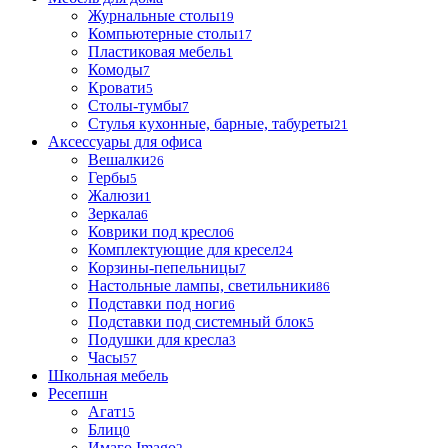
Журнальные столы
19
Компьютерные столы
17
Пластиковая мебель
1
Комоды
7
Кровати
5
Столы-тумбы
7
Стулья кухонные, барные, табуреты
21
Аксессуары для офиса
Вешалки
26
Гербы
5
Жалюзи
1
Зеркала
6
Коврики под кресло
6
Комплектующие для кресел
24
Корзины-пепельницы
7
Настольные лампы, светильники
86
Подставки под ноги
6
Подставки под системный блок
5
Подушки для кресла
3
Часы
57
Школьная мебель
Ресепшн
Агат
15
Блиц
0
Имаго Imago