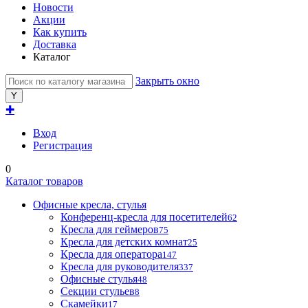
Новости
Акции
Как купить
Доставка
Каталог
Закрыть окно
✚
Вход
Регистрация
0
Каталог товаров
Офисные кресла, стулья
Конференц-кресла для посетителей
62
Кресла для геймеров
75
Кресла для детских комнат
25
Кресла для оператора
147
Кресла для руководителя
337
Офисные стулья
48
Секции стульев
8
Скамейки
17