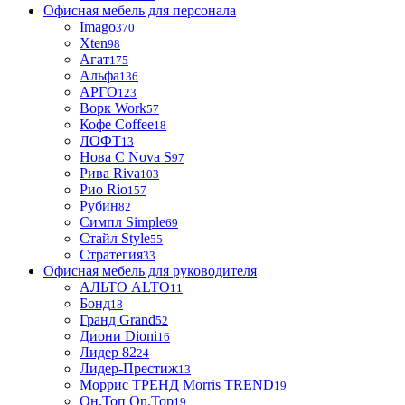
Офисная мебель для персонала
Imago
370
Xten
98
Агат
175
Альфа
136
АРГО
123
Ворк Work
57
Кофе Coffee
18
ЛОФТ
13
Нова С Nova S
97
Рива Riva
103
Рио Rio
157
Рубин
82
Симпл Simple
69
Стайл Style
55
Стратегия
33
Офисная мебель для руководителя
АЛЬТО ALTO
11
Бонд
18
Гранд Grand
52
Диони Dioni
16
Лидер 82
24
Лидер-Престиж
13
Моррис ТРЕНД Morris TREND
19
Он.Топ On.Top
19