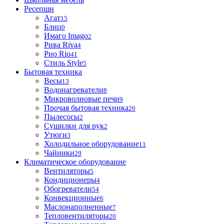
Ресепшн
Агат
15
Блиц
0
Имаго Imago
2
Рива Riva
4
Рио Rio
41
Стиль Style
5
Бытовая техника
Весы
13
Водонагреватели
8
Микроволновые печи
9
Прочая бытовая техника
20
Пылесосы
2
Сушилки для рук
2
Утюги
3
Холодильное оборудование
11
Чайники
29
Климатическое оборудование
Вентиляторы
5
Кондиционеры
4
Обогреватели
54
Конвекционные
6
Маслонаполненные
7
Тепловентиляторы
20