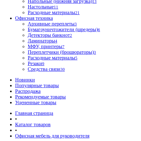
Напольные (нижняя загрузка)
13
Настольные
11
Расходные материалы
21
Офисная техника
Архивные переплеты
3
Бумагоуничтожители (шредеры)
6
Детекторы банкнот
2
Ламинаторы
4
МФУ, принтеры
7
Переплетчики (брошюраторы)
3
Расходные материалы
5
Резаки
9
Средства связи
30
Новинки
Популярные товары
Распродажа
Рекомендуемые товары
Уцененные товары
Главная страница
•
Каталог товаров
•
Офисная мебель для руководителя