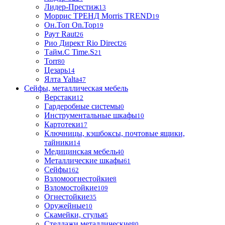
Лидер-Престиж
13
Моррис ТРЕНД Morris TREND
19
Он.Топ On.Top
19
Раут Raut
26
Рио Директ Rio Direct
26
Тайм.С Time.S
21
Torr
80
Цезарь
14
Ялта Yalta
47
Сейфы, металлическая мебель
Верстаки
12
Гардеробные системы
0
Инструментальные шкафы
10
Картотеки
17
Ключницы, кэшбоксы, почтовые ящики,
тайники
14
Медицинская мебель
40
Металлические шкафы
61
Сейфы
162
Взломоогнестойкие
8
Взломостойкие
109
Огнестойкие
35
Оружейные
10
Скамейки, стулья
5
Стеллажи металлические
80