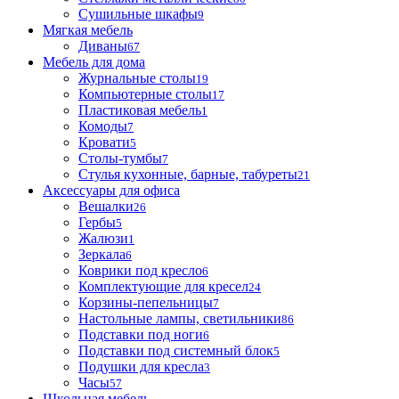
Сушильные шкафы
9
Мягкая мебель
Диваны
67
Мебель для дома
Журнальные столы
19
Компьютерные столы
17
Пластиковая мебель
1
Комоды
7
Кровати
5
Столы-тумбы
7
Стулья кухонные, барные, табуреты
21
Аксессуары для офиса
Вешалки
26
Гербы
5
Жалюзи
1
Зеркала
6
Коврики под кресло
6
Комплектующие для кресел
24
Корзины-пепельницы
7
Настольные лампы, светильники
86
Подставки под ноги
6
Подставки под системный блок
5
Подушки для кресла
3
Часы
57
Школьная мебель