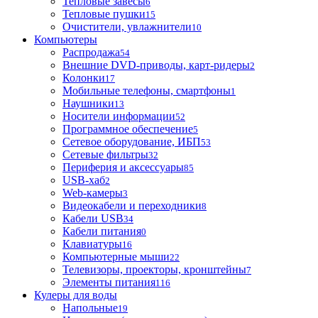
Тепловые завесы
6
Тепловые пушки
15
Очистители, увлажнители
10
Компьютеры
Распродажа
54
Внешние DVD-приводы, карт-ридеры
2
Колонки
17
Мобильные телефоны, смартфоны
1
Наушники
13
Носители информации
52
Программное обеспечение
5
Сетевое оборудование, ИБП
53
Сетевые фильтры
32
Периферия и аксессуары
85
USB-хаб
2
Web-камеры
3
Видеокабели и переходники
8
Кабели USB
34
Кабели питания
0
Клавиатуры
16
Компьютерные мыши
22
Телевизоры, проекторы, кронштейны
7
Элементы питания
116
Кулеры для воды
Напольные
19