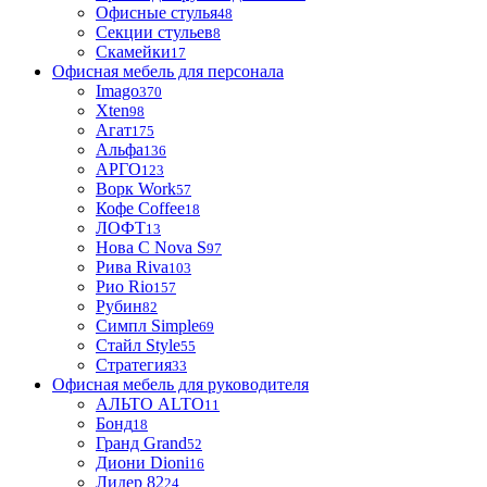
Офисные стулья
48
Секции стульев
8
Скамейки
17
Офисная мебель для персонала
Imago
370
Xten
98
Агат
175
Альфа
136
АРГО
123
Ворк Work
57
Кофе Coffee
18
ЛОФТ
13
Нова С Nova S
97
Рива Riva
103
Рио Rio
157
Рубин
82
Симпл Simple
69
Стайл Style
55
Стратегия
33
Офисная мебель для руководителя
АЛЬТО ALTO
11
Бонд
18
Гранд Grand
52
Диони Dioni
16
Лидер 82
24