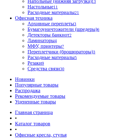
Напольные (нижняя загрузка)
13
Настольные
11
Расходные материалы
21
Офисная техника
Архивные переплеты
3
Бумагоуничтожители (шредеры)
6
Детекторы банкнот
2
Ламинаторы
4
МФУ, принтеры
7
Переплетчики (брошюраторы)
3
Расходные материалы
5
Резаки
9
Средства связи
30
Новинки
Популярные товары
Распродажа
Рекомендуемые товары
Уцененные товары
Главная страница
•
Каталог товаров
•
Офисные кресла, стулья