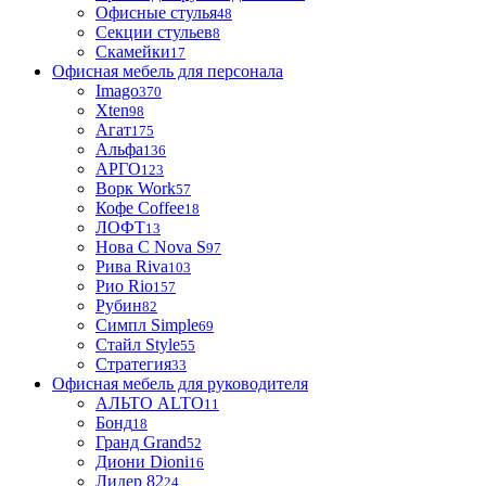
Офисные стулья
48
Секции стульев
8
Скамейки
17
Офисная мебель для персонала
Imago
370
Xten
98
Агат
175
Альфа
136
АРГО
123
Ворк Work
57
Кофе Coffee
18
ЛОФТ
13
Нова С Nova S
97
Рива Riva
103
Рио Rio
157
Рубин
82
Симпл Simple
69
Стайл Style
55
Стратегия
33
Офисная мебель для руководителя
АЛЬТО ALTO
11
Бонд
18
Гранд Grand
52
Диони Dioni
16
Лидер 82
24