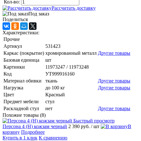
Кол-во:
Рассчитать доставку
Под заказ
Поделиться
Характеристики:
Прочие
Артикул
531423
Каркас (покрытие)
хромированный металл
Другие товары
Базовая единица
шт
Картинки
11973247 / 11973248
Код
УТ999916160
Материал обивки
ткань
Другие товары
Нагрузка
до 100 кг
Другие товары
Цвет
Красный
Предмет мебели
стул
Раскладной стул
нет
Другие товары
Похожие товары (8)
Быстрый просмотр
Персона 4 (H) кожзам черный
2 390 руб.
/ шт
В
корзину
Подробнее
Купить в 1 клик
К сравнению