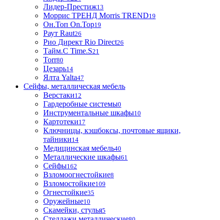
Лидер-Престиж
13
Моррис ТРЕНД Morris TREND
19
Он.Топ On.Top
19
Раут Raut
26
Рио Директ Rio Direct
26
Тайм.С Time.S
21
Torr
80
Цезарь
14
Ялта Yalta
47
Сейфы, металлическая мебель
Верстаки
12
Гардеробные системы
0
Инструментальные шкафы
10
Картотеки
17
Ключницы, кэшбоксы, почтовые ящики,
тайники
14
Медицинская мебель
40
Металлические шкафы
61
Сейфы
162
Взломоогнестойкие
8
Взломостойкие
109
Огнестойкие
35
Оружейные
10
Скамейки, стулья
5
Стеллажи металлические
80