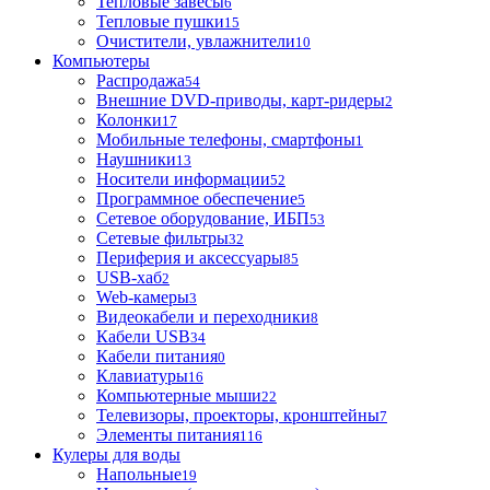
Тепловые завесы
6
Тепловые пушки
15
Очистители, увлажнители
10
Компьютеры
Распродажа
54
Внешние DVD-приводы, карт-ридеры
2
Колонки
17
Мобильные телефоны, смартфоны
1
Наушники
13
Носители информации
52
Программное обеспечение
5
Сетевое оборудование, ИБП
53
Сетевые фильтры
32
Периферия и аксессуары
85
USB-хаб
2
Web-камеры
3
Видеокабели и переходники
8
Кабели USB
34
Кабели питания
0
Клавиатуры
16
Компьютерные мыши
22
Телевизоры, проекторы, кронштейны
7
Элементы питания
116
Кулеры для воды
Напольные
19