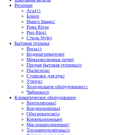
Ресепшн
Агат
15
Блиц
0
Имаго Imago
2
Рива Riva
4
Рио Rio
41
Стиль Style
5
Бытовая техника
Весы
13
Водонагреватели
9
Микроволновые печи
9
Прочая бытовая техника
20
Пылесосы
2
Сушилки для рук
2
Утюги
3
Холодильное оборудование
11
Чайники
29
Климатическое оборудование
Вентиляторы
5
Кондиционеры
4
Обогреватели
54
Конвекционные
6
Маслонаполненные
7
Тепловентиляторы
20