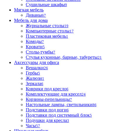
Сушильные шкафы
9
Мягкая мебель
Диваны
67
Мебель для дома
Журнальные столы
19
Компьютерные столы
17
Пластиковая мебель
1
Комоды
7
Кровати
5
Столы-тумбы
7
Стулья кухонные, барные, табуреты
21
Аксессуары для офиса
Вешалки
26
Гербы
5
Жалюзи
1
Зеркала
6
Коврики под кресло
6
Комплектующие для кресел
24
Корзины-пепельницы
7
Настольные лампы, светильники
86
Подставки под ноги
6
Подставки под системный блок
5
Подушки для кресла
3
Часы
57
Школьная мебель