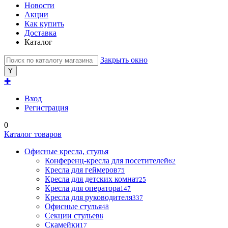
Новости
Акции
Как купить
Доставка
Каталог
Закрыть окно
✚
Вход
Регистрация
0
Каталог товаров
Офисные кресла, стулья
Конференц-кресла для посетителей
62
Кресла для геймеров
75
Кресла для детских комнат
25
Кресла для оператора
147
Кресла для руководителя
337
Офисные стулья
48
Секции стульев
8
Скамейки
17