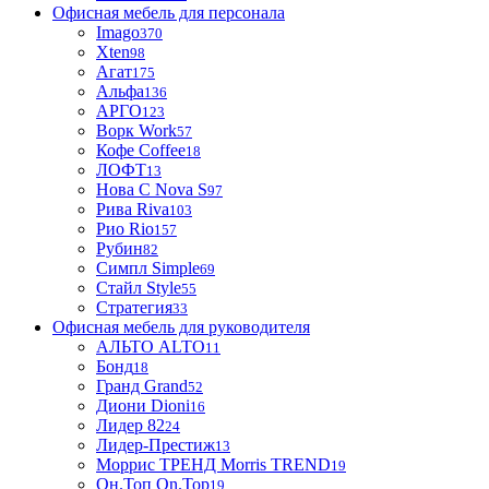
Офисная мебель для персонала
Imago
370
Xten
98
Агат
175
Альфа
136
АРГО
123
Ворк Work
57
Кофе Coffee
18
ЛОФТ
13
Нова С Nova S
97
Рива Riva
103
Рио Rio
157
Рубин
82
Симпл Simple
69
Стайл Style
55
Стратегия
33
Офисная мебель для руководителя
АЛЬТО ALTO
11
Бонд
18
Гранд Grand
52
Диони Dioni
16
Лидер 82
24
Лидер-Престиж
13
Моррис ТРЕНД Morris TREND
19
Он.Топ On.Top
19