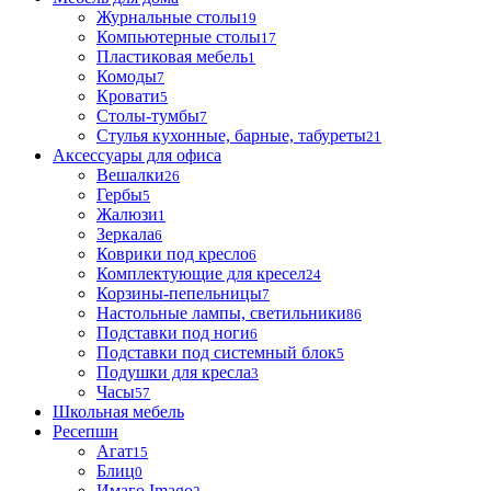
Журнальные столы
19
Компьютерные столы
17
Пластиковая мебель
1
Комоды
7
Кровати
5
Столы-тумбы
7
Стулья кухонные, барные, табуреты
21
Аксессуары для офиса
Вешалки
26
Гербы
5
Жалюзи
1
Зеркала
6
Коврики под кресло
6
Комплектующие для кресел
24
Корзины-пепельницы
7
Настольные лампы, светильники
86
Подставки под ноги
6
Подставки под системный блок
5
Подушки для кресла
3
Часы
57
Школьная мебель
Ресепшн
Агат
15
Блиц
0
Имаго Imago