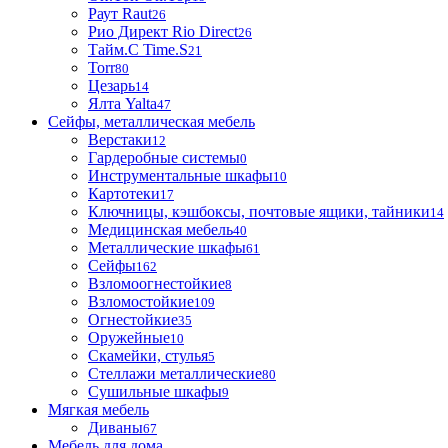
Раут Raut
26
Рио Директ Rio Direct
26
Тайм.С Time.S
21
Torr
80
Цезарь
14
Ялта Yalta
47
Сейфы, металлическая мебель
Верстаки
12
Гардеробные системы
0
Инструментальные шкафы
10
Картотеки
17
Ключницы, кэшбоксы, почтовые ящики, тайники
14
Медицинская мебель
40
Металлические шкафы
61
Сейфы
162
Взломоогнестойкие
8
Взломостойкие
109
Огнестойкие
35
Оружейные
10
Скамейки, стулья
5
Стеллажи металлические
80
Сушильные шкафы
9
Мягкая мебель
Диваны
67
Мебель для дома