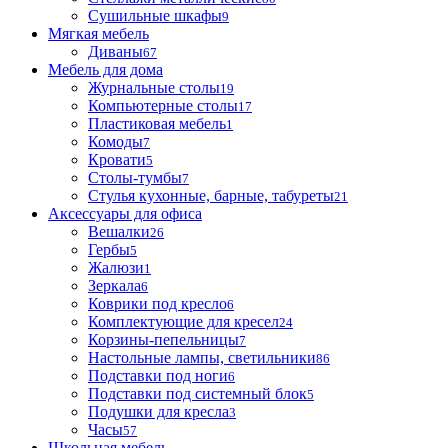
Сушильные шкафы
9
Мягкая мебель
Диваны
67
Мебель для дома
Журнальные столы
19
Компьютерные столы
17
Пластиковая мебель
1
Комоды
7
Кровати
5
Столы-тумбы
7
Стулья кухонные, барные, табуреты
21
Аксессуары для офиса
Вешалки
26
Гербы
5
Жалюзи
1
Зеркала
6
Коврики под кресло
6
Комплектующие для кресел
24
Корзины-пепельницы
7
Настольные лампы, светильники
86
Подставки под ноги
6
Подставки под системный блок
5
Подушки для кресла
3
Часы
57
Школьная мебель