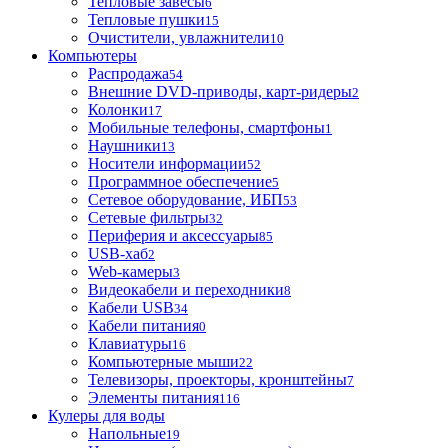
Тепловые завесы
6
Тепловые пушки
15
Очистители, увлажнители
10
Компьютеры
Распродажа
54
Внешние DVD-приводы, карт-ридеры
2
Колонки
17
Мобильные телефоны, смартфоны
1
Наушники
13
Носители информации
52
Программное обеспечение
5
Сетевое оборудование, ИБП
53
Сетевые фильтры
32
Периферия и аксессуары
85
USB-хаб
2
Web-камеры
3
Видеокабели и переходники
8
Кабели USB
34
Кабели питания
0
Клавиатуры
16
Компьютерные мыши
22
Телевизоры, проекторы, кронштейны
7
Элементы питания
116
Кулеры для воды
Напольные
19