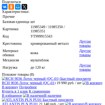
Поделиться
Характеристики:
Прочие
Базовая единица
шт
11985349 / 11985350 /
Картинки
11985351
Код
УТ999915343
Другие
Крестовина
хромированный металл
товары
Материал
Другие
кожа
обивки
товары
Механизм
мультиблок
Другие
Нагрузка
до 120 кг
товары
Похожие товары (8)
Быстрый просмотр
RCH 9036 Лотос черный (QC-01)
19 990 руб.
/ шт
В корзину
Подробнее
Купить в 1 клик
К сравнению
В избранное
В наличии
Быстрый просмотр
ATLANTIS PLN PU01
21 140 руб.
/ шт
В корзину