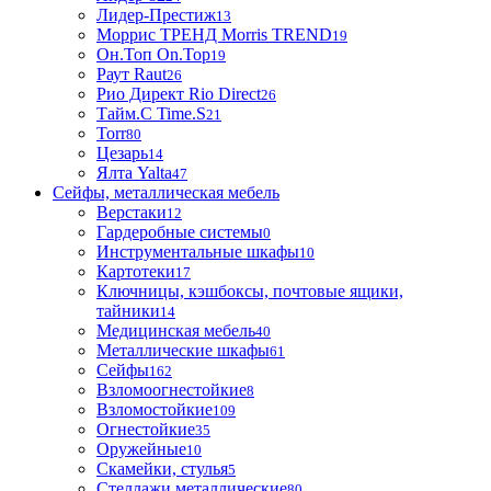
Лидер-Престиж
13
Моррис ТРЕНД Morris TREND
19
Он.Топ On.Top
19
Раут Raut
26
Рио Директ Rio Direct
26
Тайм.С Time.S
21
Torr
80
Цезарь
14
Ялта Yalta
47
Сейфы, металлическая мебель
Верстаки
12
Гардеробные системы
0
Инструментальные шкафы
10
Картотеки
17
Ключницы, кэшбоксы, почтовые ящики,
тайники
14
Медицинская мебель
40
Металлические шкафы
61
Сейфы
162
Взломоогнестойкие
8
Взломостойкие
109
Огнестойкие
35
Оружейные
10
Скамейки, стулья
5
Стеллажи металлические
80