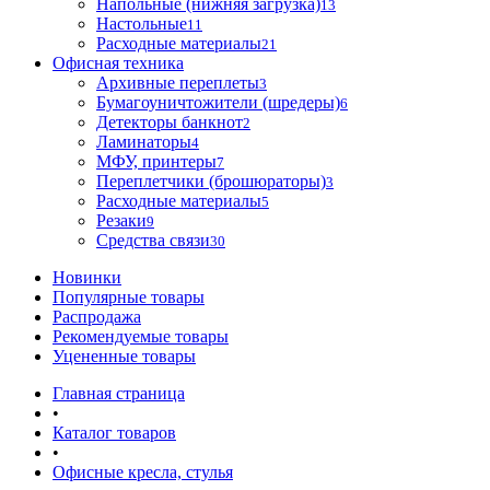
Напольные (нижняя загрузка)
13
Настольные
11
Расходные материалы
21
Офисная техника
Архивные переплеты
3
Бумагоуничтожители (шредеры)
6
Детекторы банкнот
2
Ламинаторы
4
МФУ, принтеры
7
Переплетчики (брошюраторы)
3
Расходные материалы
5
Резаки
9
Средства связи
30
Новинки
Популярные товары
Распродажа
Рекомендуемые товары
Уцененные товары
Главная страница
•
Каталог товаров
•
Офисные кресла, стулья