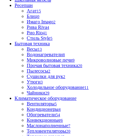
Ресепшн
Агат
15
Блиц
0
Имаго Imago
2
Рива Riva
4
Рио Rio
41
Стиль Style
5
Бытовая техника
Весы
13
Водонагреватели
8
Микроволновые печи
9
Прочая бытовая техника
20
Пылесосы
2
Сушилки для рук
2
Утюги
3
Холодильное оборудование
11
Чайники
29
Климатическое оборудование
Вентиляторы
5
Кондиционеры
4
Обогреватели
54
Конвекционные
6
Маслонаполненные
7
Тепловентиляторы
20