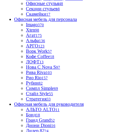
Офисные стулья
48
Секции стульев
8
Скамейки
17
Офисная мебель для персонала
Imago
370
Xten
98
Агат
175
Альфа
136
АРГО
123
Ворк Work
57
Кофе Coffee
18
ЛОФТ
13
Нова С Nova S
97
Рива Riva
103
Рио Rio
157
Рубин
82
Симпл Simple
69
Стайл Style
55
Стратегия
33
Офисная мебель для руководителя
АЛЬТО ALTO
11
Бонд
18
Гранд Grand
52
Диони Dioni
16
Лидер 82
24