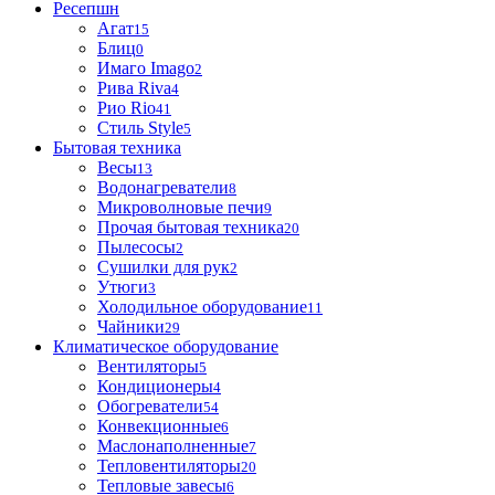
Ресепшн
Агат
15
Блиц
0
Имаго Imago
2
Рива Riva
4
Рио Rio
41
Стиль Style
5
Бытовая техника
Весы
13
Водонагреватели
8
Микроволновые печи
9
Прочая бытовая техника
20
Пылесосы
2
Сушилки для рук
2
Утюги
3
Холодильное оборудование
11
Чайники
29
Климатическое оборудование
Вентиляторы
5
Кондиционеры
4
Обогреватели
54
Конвекционные
6
Маслонаполненные
7
Тепловентиляторы
20
Тепловые завесы
6