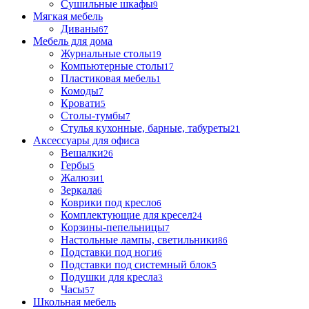
Сушильные шкафы
9
Мягкая мебель
Диваны
67
Мебель для дома
Журнальные столы
19
Компьютерные столы
17
Пластиковая мебель
1
Комоды
7
Кровати
5
Столы-тумбы
7
Стулья кухонные, барные, табуреты
21
Аксессуары для офиса
Вешалки
26
Гербы
5
Жалюзи
1
Зеркала
6
Коврики под кресло
6
Комплектующие для кресел
24
Корзины-пепельницы
7
Настольные лампы, светильники
86
Подставки под ноги
6
Подставки под системный блок
5
Подушки для кресла
3
Часы
57
Школьная мебель