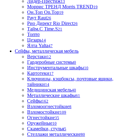
Лидер-Престиж
13
Моррис ТРЕНД Morris TREND
19
Он.Топ On.Top
19
Раут Raut
26
Рио Директ Rio Direct
26
Тайм.С Time.S
21
Torr
80
Цезарь
14
Ялта Yalta
47
Сейфы, металлическая мебель
Верстаки
12
Гардеробные системы
0
Инструментальные шкафы
10
Картотеки
17
Ключницы, кэшбоксы, почтовые ящики,
тайники
14
Медицинская мебель
40
Металлические шкафы
61
Сейфы
162
Взломоогнестойкие
8
Взломостойкие
109
Огнестойкие
35
Оружейные
10
Скамейки, стулья
5
Стеллажи металлические
80