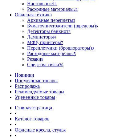
Настольные
11
Расходные материалы
21
Офисная техника
Архивные переплеты
3
Бумагоуничтожители (шредеры)
6
Детекторы банкнот
2
Ламинаторы
4
МФУ, принтеры
7
Переплетчики (брошюраторы)
3
Расходные материалы
5
Резаки
9
Средства связи
30
Новинки
Популярные товары
Распродажа
Рекомендуемые товары
Уцененные товары
Главная страница
•
Каталог товаров
•
Офисные кресла, стулья
•