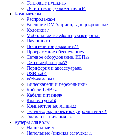
Тепловые пушки
15
Очистители, увлажнители
10
Компьютеры
Распродажа
54
Внешние DVD-приводы, карт-ридеры
2
Колонки
17
Мобильные телефоны, смартфоны
1
Наушники
13
Носители информации
52
Программное обеспечение
5
Сетевое оборудование, ИБП
53
Сетевые фильтры
32
Периферия и аксессуары
85
USB-хаб
2
Web-камеры
3
Видеокабели и переходники
8
Кабели USB
34
Кабели питания
0
Клавиатуры
16
Компьютерные мыши
22
Телевизоры, проекторы, кронштейны
7
Элементы питания
116
Кулеры для воды
Напольные
19
Напольные (нижняя загрузка)
13