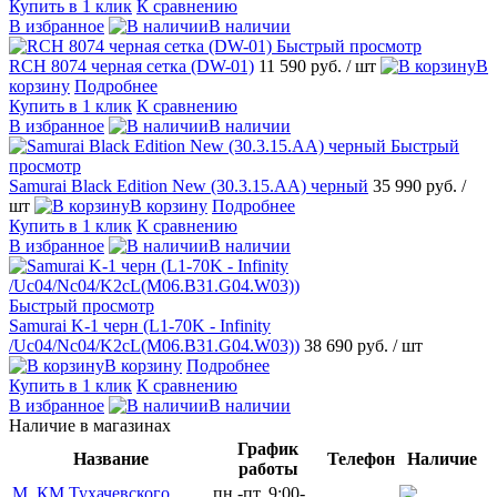
Купить в 1 клик
К сравнению
В избранное
В наличии
Быстрый просмотр
RCH 8074 черная сетка (DW-01)
11 590 руб.
/ шт
В
корзину
Подробнее
Купить в 1 клик
К сравнению
В избранное
В наличии
Быстрый
просмотр
Samurai Black Edition New (30.3.15.AA) черный
35 990 руб.
/
шт
В корзину
Подробнее
Купить в 1 клик
К сравнению
В избранное
В наличии
Быстрый просмотр
Samurai K-1 черн (L1-70K - Infinity
/Uc04/Nc04/K2cL(M06.B31.G04.W03))
38 690 руб.
/ шт
В корзину
Подробнее
Купить в 1 клик
К сравнению
В избранное
В наличии
Наличие в магазинах
График
Название
Телефон
Наличие
работы
М_КМ Тухачевского
пн.-пт. 9:00-