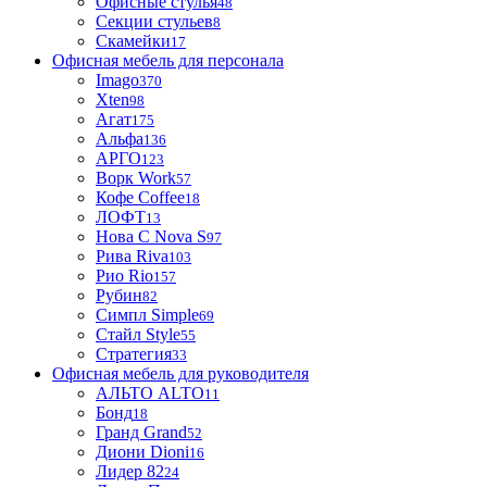
Офисные стулья
48
Секции стульев
8
Скамейки
17
Офисная мебель для персонала
Imago
370
Xten
98
Агат
175
Альфа
136
АРГО
123
Ворк Work
57
Кофе Coffee
18
ЛОФТ
13
Нова С Nova S
97
Рива Riva
103
Рио Rio
157
Рубин
82
Симпл Simple
69
Стайл Style
55
Стратегия
33
Офисная мебель для руководителя
АЛЬТО ALTO
11
Бонд
18
Гранд Grand
52
Диони Dioni
16
Лидер 82
24