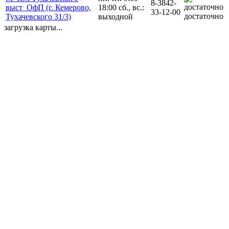
8-3842-
выст_ОфП (г. Кемерово,
18:00 сб., вс.:
33-12-00
достаточно
Тухачевского 31/3)
выходной
загрузка карты...