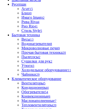
Ресепшн
Агат
15
Блиц
0
Имаго Imago
2
Рива Riva
4
Рио Rio
41
Стиль Style
5
Бытовая техника
Весы
13
Водонагреватели
8
Микроволновые печи
9
Прочая бытовая техника
20
Пылесосы
2
Сушилки для рук
2
Утюги
3
Холодильное оборудование
11
Чайники
29
Климатическое оборудование
Вентиляторы
5
Кондиционеры
4
Обогреватели
54
Конвекционные
6
Маслонаполненные
7
Тепловентиляторы
20