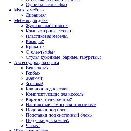
Сушильные шкафы
9
Мягкая мебель
Диваны
67
Мебель для дома
Журнальные столы
19
Компьютерные столы
17
Пластиковая мебель
1
Комоды
7
Кровати
5
Столы-тумбы
7
Стулья кухонные, барные, табуреты
21
Аксессуары для офиса
Вешалки
26
Гербы
5
Жалюзи
1
Зеркала
6
Коврики под кресло
6
Комплектующие для кресел
24
Корзины-пепельницы
7
Настольные лампы, светильники
86
Подставки под ноги
6
Подставки под системный блок
5
Подушки для кресла
3
Часы
57
Школьная мебель