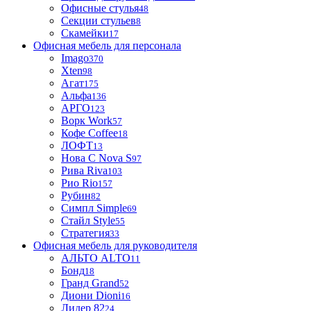
Офисные стулья
48
Секции стульев
8
Скамейки
17
Офисная мебель для персонала
Imago
370
Xten
98
Агат
175
Альфа
136
АРГО
123
Ворк Work
57
Кофе Coffee
18
ЛОФТ
13
Нова С Nova S
97
Рива Riva
103
Рио Rio
157
Рубин
82
Симпл Simple
69
Стайл Style
55
Стратегия
33
Офисная мебель для руководителя
АЛЬТО ALTO
11
Бонд
18
Гранд Grand
52
Диони Dioni
16
Лидер 82
24