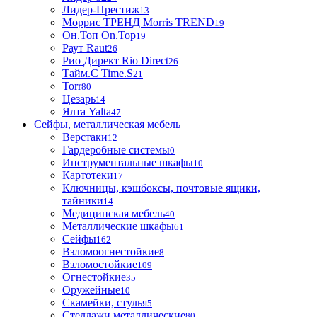
Лидер-Престиж
13
Моррис ТРЕНД Morris TREND
19
Он.Топ On.Top
19
Раут Raut
26
Рио Директ Rio Direct
26
Тайм.С Time.S
21
Torr
80
Цезарь
14
Ялта Yalta
47
Сейфы, металлическая мебель
Верстаки
12
Гардеробные системы
0
Инструментальные шкафы
10
Картотеки
17
Ключницы, кэшбоксы, почтовые ящики,
тайники
14
Медицинская мебель
40
Металлические шкафы
61
Сейфы
162
Взломоогнестойкие
8
Взломостойкие
109
Огнестойкие
35
Оружейные
10
Скамейки, стулья
5
Стеллажи металлические
80