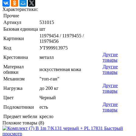
Характеристики:
Прочие
Артикул
531015
Базовая единица
шт
11979454 / 11979455 /
Картинки
11979456
Код
УТ999913975
Другие
Крестовина
металл
товары
Материал
Другие
искусственная кожа
обивки
товары
Механизм
"топ-ган"
Другие
Нагрузка
до 200 кг
товары
Цвет
Черный
Другие
Подлокотники
есть
товары
Предмет мебели
кресло
Похожие товары (8)
Быстрый
просмотр