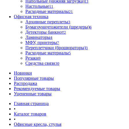
Напольные (нижняя загрузка)
13
Настольные
11
Расходные материалы
21
Офисная техника
Архивные переплеты
3
Бумагоуничтожители (шредеры)
6
Детекторы банкнот
2
Ламинаторы
4
МФУ, принтеры
7
Переплетчики (брошюраторы)
3
Расходные материалы
5
Резаки
9
Средства связи
30
Новинки
Популярные товары
Распродажа
Рекомендуемые товары
Уцененные товары
Главная страница
•
Каталог товаров
•
Офисные кресла, стулья