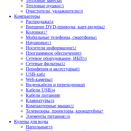
Тепловые завесы
6
Тепловые пушки
15
Очистители, увлажнители
10
Компьютеры
Распродажа
54
Внешние DVD-приводы, карт-ридеры
2
Колонки
17
Мобильные телефоны, смартфоны
1
Наушники
13
Носители информации
52
Программное обеспечение
5
Сетевое оборудование, ИБП
53
Сетевые фильтры
32
Периферия и аксессуары
85
USB-хаб
2
Web-камеры
3
Видеокабели и переходники
8
Кабели USB
34
Кабели питания
0
Клавиатуры
16
Компьютерные мыши
22
Телевизоры, проекторы, кронштейны
7
Элементы питания
116
Кулеры для воды
Напольные
19