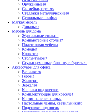
Оружейные
10
Скамейки, стулья
5
Стеллажи металлические
80
Сушильные шкафы
9
Мягкая мебель
Диваны
67
Мебель для дома
Журнальные столы
19
Компьютерные столы
17
Пластиковая мебель
1
Комоды
7
Кровати
5
Столы-тумбы
7
Стулья кухонные, барные, табуреты
21
Аксессуары для офиса
Вешалки
26
Гербы
5
Жалюзи
1
Зеркала
6
Коврики под кресло
6
Комплектующие для кресел
24
Корзины-пепельницы
7
Настольные лампы, светильники
86
Подставки под ноги
6