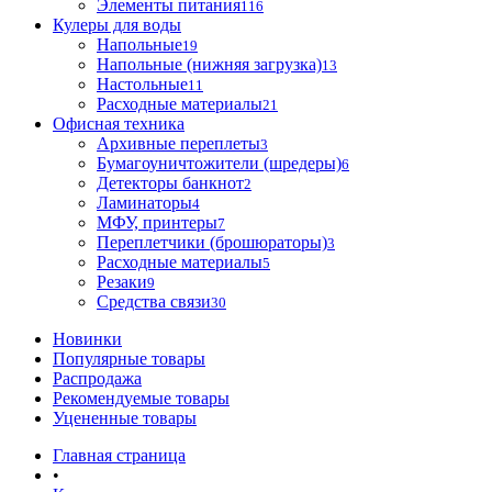
Элементы питания
116
Кулеры для воды
Напольные
19
Напольные (нижняя загрузка)
13
Настольные
11
Расходные материалы
21
Офисная техника
Архивные переплеты
3
Бумагоуничтожители (шредеры)
6
Детекторы банкнот
2
Ламинаторы
4
МФУ, принтеры
7
Переплетчики (брошюраторы)
3
Расходные материалы
5
Резаки
9
Средства связи
30
Новинки
Популярные товары
Распродажа
Рекомендуемые товары
Уцененные товары
Главная страница
•