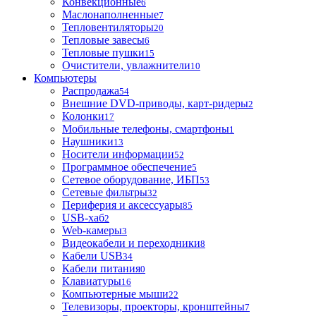
Конвекционные
6
Маслонаполненные
7
Тепловентиляторы
20
Тепловые завесы
6
Тепловые пушки
15
Очистители, увлажнители
10
Компьютеры
Распродажа
54
Внешние DVD-приводы, карт-ридеры
2
Колонки
17
Мобильные телефоны, смартфоны
1
Наушники
13
Носители информации
52
Программное обеспечение
5
Сетевое оборудование, ИБП
53
Сетевые фильтры
32
Периферия и аксессуары
85
USB-хаб
2
Web-камеры
3
Видеокабели и переходники
8
Кабели USB
34
Кабели питания
0
Клавиатуры
16
Компьютерные мыши
22
Телевизоры, проекторы, кронштейны
7