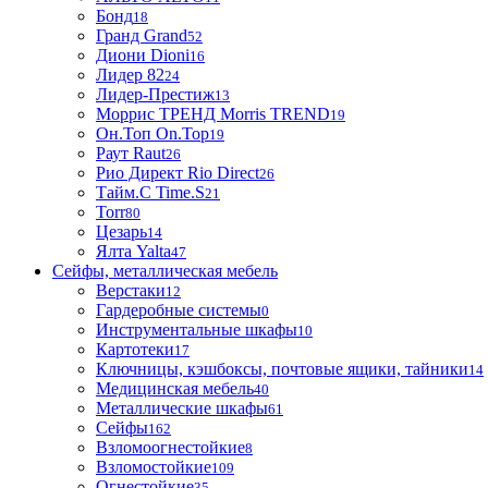
Бонд
18
Гранд Grand
52
Диони Dioni
16
Лидер 82
24
Лидер-Престиж
13
Моррис ТРЕНД Morris TREND
19
Он.Топ On.Top
19
Раут Raut
26
Рио Директ Rio Direct
26
Тайм.С Time.S
21
Torr
80
Цезарь
14
Ялта Yalta
47
Сейфы, металлическая мебель
Верстаки
12
Гардеробные системы
0
Инструментальные шкафы
10
Картотеки
17
Ключницы, кэшбоксы, почтовые ящики, тайники
14
Медицинская мебель
40
Металлические шкафы
61
Сейфы
162
Взломоогнестойкие
8
Взломостойкие
109
Огнестойкие
35