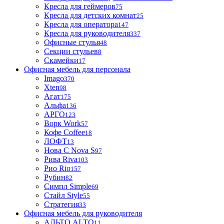
Кресла для геймеров
75
Кресла для детских комнат
25
Кресла для оператора
147
Кресла для руководителя
337
Офисные стулья
48
Секции стульев
8
Скамейки
17
Офисная мебель для персонала
Imago
370
Xten
98
Агат
175
Альфа
136
АРГО
123
Ворк Work
57
Кофе Coffee
18
ЛОФТ
13
Нова С Nova S
97
Рива Riva
103
Рио Rio
157
Рубин
82
Симпл Simple
69
Стайл Style
55
Стратегия
33
Офисная мебель для руководителя
АЛЬТО ALTO
11