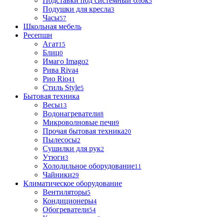
Подставки под системный блок
5
Подушки для кресла
3
Часы
57
Школьная мебель
Ресепшн
Агат
15
Блиц
0
Имаго Imago
2
Рива Riva
4
Рио Rio
41
Стиль Style
5
Бытовая техника
Весы
13
Водонагреватели
8
Микроволновые печи
9
Прочая бытовая техника
20
Пылесосы
2
Сушилки для рук
2
Утюги
3
Холодильное оборудование
11
Чайники
29
Климатическое оборудование
Вентиляторы
5
Кондиционеры
4
Обогреватели
54