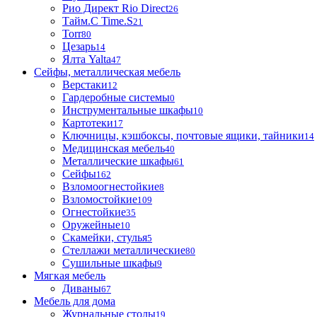
Рио Директ Rio Direct
26
Тайм.С Time.S
21
Torr
80
Цезарь
14
Ялта Yalta
47
Сейфы, металлическая мебель
Верстаки
12
Гардеробные системы
0
Инструментальные шкафы
10
Картотеки
17
Ключницы, кэшбоксы, почтовые ящики, тайники
14
Медицинская мебель
40
Металлические шкафы
61
Сейфы
162
Взломоогнестойкие
8
Взломостойкие
109
Огнестойкие
35
Оружейные
10
Скамейки, стулья
5
Стеллажи металлические
80
Сушильные шкафы
9
Мягкая мебель
Диваны
67
Мебель для дома
Журнальные столы
19