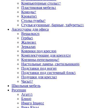
Компьютерные столы
17
Пластиковая мебель
1
Комоды
7
Кровати
5
Столы-тумбы
7
Стулья кухонные, барные, табуреты
21
Аксессуары для офиса
Вешалки
26
Гербы
5
Жалюзи
1
Зеркала
6
Коврики под кресло
6
Комплектующие для кресел
24
Корзины-пепельницы
7
Настольные лампы, светильники
86
Подставки под ноги
6
Подставки под системный блок
5
Подушки для кресла
3
Часы
57
Школьная мебель
Ресепшн
Агат
15
Блиц
0
Имаго Imago
2
Рива Riva
4