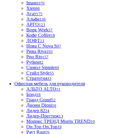
Imago
370
Xten
98
Агат
175
Альфа
136
АРГО
123
Ворк Work
57
Кофе Coffee
18
ЛОФТ
13
Нова С Nova S
97
Рива Riva
103
Рио Rio
157
Рубин
82
Симпл Simple
69
Стайл Style
55
Стратегия
33
Офисная мебель для руководителя
АЛЬТО ALTO
11
Бонд
18
Гранд Grand
52
Диони Dioni
16
Лидер 82
24
Лидер-Престиж
13
Моррис ТРЕНД Morris TREND
19
Он.Топ On.Top
19
Раут Raut
26