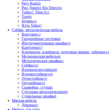
Раут Raut
26
Рио Директ Rio Direct
26
Тайм.С Time.S
21
Torr
80
Цезарь
14
Ялта Yalta
47
Сейфы, металлическая мебель
Верстаки
12
Гардеробные системы
0
Инструментальные шкафы
10
Картотеки
17
Ключницы, кэшбоксы, почтовые ящики, тайники
14
Медицинская мебель
40
Металлические шкафы
61
Сейфы
162
Взломоогнестойкие
8
Взломостойкие
109
Огнестойкие
35
Оружейные
10
Скамейки, стулья
5
Стеллажи металлические
80
Сушильные шкафы
9
Мягкая мебель
Диваны
67
Мебель для дома