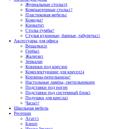
Журнальные столы
19
Компьютерные столы
17
Пластиковая мебель
1
Комоды
7
Кровати
5
Столы-тумбы
7
Стулья кухонные, барные, табуреты
21
Аксессуары для офиса
Вешалки
26
Гербы
5
Жалюзи
1
Зеркала
6
Коврики под кресло
6
Комплектующие для кресел
24
Корзины-пепельницы
7
Настольные лампы, светильники
86
Подставки под ноги
6
Подставки под системный блок
5
Подушки для кресла
3
Часы
57
Школьная мебель
Ресепшн
Агат
15
Блиц
0
Имаго Imago