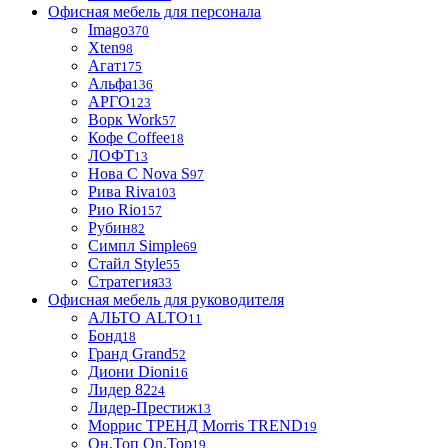
Офисная мебель для персонала
Imago
370
Xten
98
Агат
175
Альфа
136
АРГО
123
Ворк Work
57
Кофе Coffee
18
ЛОФТ
13
Нова С Nova S
97
Рива Riva
103
Рио Rio
157
Рубин
82
Симпл Simple
69
Стайл Style
55
Стратегия
33
Офисная мебель для руководителя
АЛЬТО ALTO
11
Бонд
18
Гранд Grand
52
Диони Dioni
16
Лидер 82
24
Лидер-Престиж
13
Моррис ТРЕНД Morris TREND
19
Он.Топ On.Top
19