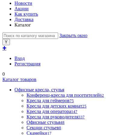
Новости
Акции
Как купить
Доставка
Каталог
Закрыть окно
✚
Вход
Регистрация
0
Каталог товаров
Офисные кресла, стулья
Конференц-кресла для посетителей
62
Кресла для геймеров
75
Кресла для детских комнат
25
Кресла для оператора
147
Кресла для руководителя
337
Офисные стулья
48
Секции стульев
8
Скамейки
17