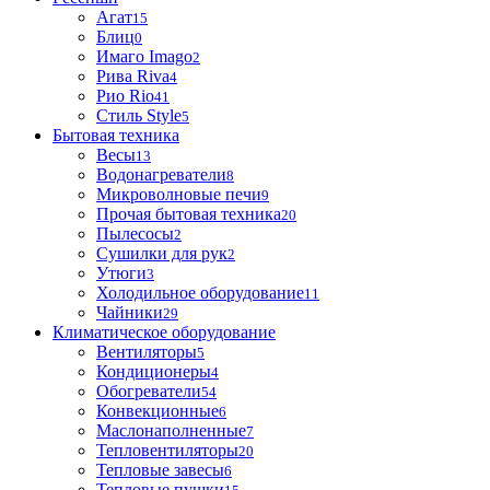
Агат
15
Блиц
0
Имаго Imago
2
Рива Riva
4
Рио Rio
41
Стиль Style
5
Бытовая техника
Весы
13
Водонагреватели
8
Микроволновые печи
9
Прочая бытовая техника
20
Пылесосы
2
Сушилки для рук
2
Утюги
3
Холодильное оборудование
11
Чайники
29
Климатическое оборудование
Вентиляторы
5
Кондиционеры
4
Обогреватели
54
Конвекционные
6
Маслонаполненные
7
Тепловентиляторы
20
Тепловые завесы
6
Тепловые пушки