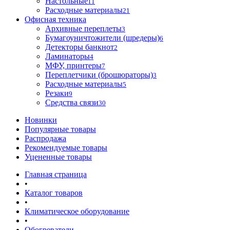
Настольные
11
Расходные материалы
21
Офисная техника
Архивные переплеты
3
Бумагоуничтожители (шредеры)
6
Детекторы банкнот
2
Ламинаторы
4
МФУ, принтеры
7
Переплетчики (брошюраторы)
3
Расходные материалы
5
Резаки
9
Средства связи
30
Новинки
Популярные товары
Распродажа
Рекомендуемые товары
Уцененные товары
Главная страница
•
Каталог товаров
•
Климатическое оборудование
•
Обогреватели