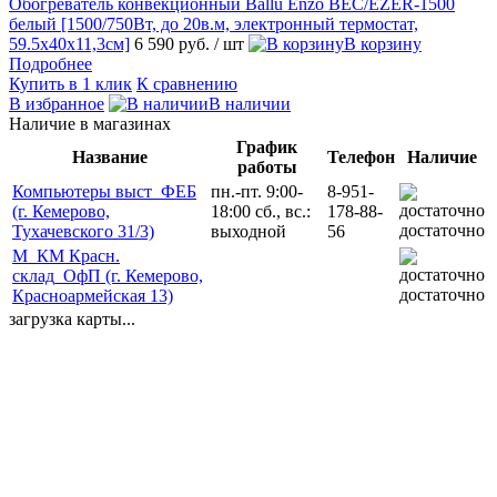
Обогреватель конвекционный Ballu Enzo BEC/EZER-1500
белый [1500/750Вт, до 20в.м, электронный термостат,
59.5х40х11,3см]
6 590 руб.
/ шт
В корзину
Подробнее
Купить в 1 клик
К сравнению
В избранное
В наличии
Наличие в магазинах
График
Название
Телефон
Наличие
работы
Компьютеры выст_ФЕБ
пн.-пт. 9:00-
8-951-
(г. Кемерово,
18:00 сб., вс.:
178-88-
достаточно
Тухачевского 31/3)
выходной
56
М_КМ Красн.
склад_ОфП (г. Кемерово,
достаточно
Красноармейская 13)
загрузка карты...