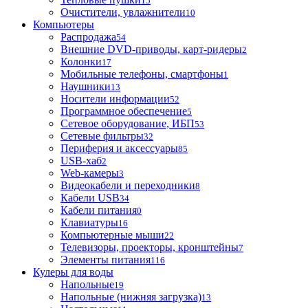
15
Очистители, увлажнители
10
Компьютеры
Распродажа
54
Внешние DVD-приводы, карт-ридеры
2
Колонки
17
Мобильные телефоны, смартфоны
1
Наушники
13
Носители информации
52
Программное обеспечение
5
Сетевое оборудование, ИБП
53
Сетевые фильтры
32
Периферия и аксессуары
85
USB-хаб
2
Web-камеры
3
Видеокабели и переходники
8
Кабели USB
34
Кабели питания
0
Клавиатуры
16
Компьютерные мыши
22
Телевизоры, проекторы, кронштейны
7
Элементы питания
116
Кулеры для воды
Напольные
19
Напольные (нижняя загрузка)
13