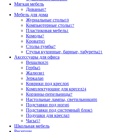
Мягкая мебель
Диваны
67
Мебель для дома
Журнальные столы
19
Компьютерные столы
17
Пластиковая мебель
1
Комоды
7
Кровати
5
Столы-тумбы
7
Стулья кухонные, барные, табуреты
21
Аксессуары для офиса
Вешалки
26
Гербы
5
Жалюзи
1
Зеркала
6
Коврики под кресло
6
Комплектующие для кресел
24
Корзины-пепельницы
7
Настольные лампы, светильники
86
Подставки под ноги
6
Подставки под системный блок
5
Подушки для кресла
3
Часы
57
Школьная мебель
Ресепшн