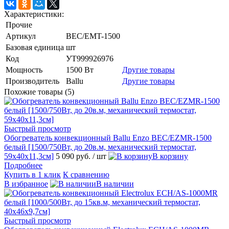
Характеристики:
Прочие
Артикул
BEC/EMT-1500
Базовая единица
шт
Код
УТ999926976
Мощность
1500 Вт
Другие товары
Производитель
Ballu
Другие товары
Похожие товары (5)
Быстрый просмотр
Обогреватель конвекционный Ballu Enzo BEC/EZMR-1500
белый [1500/750Вт, до 20в.м, механический термостат,
59х40х11,3см]
5 090 руб.
/ шт
В корзину
Подробнее
Купить в 1 клик
К сравнению
В избранное
В наличии
Быстрый просмотр