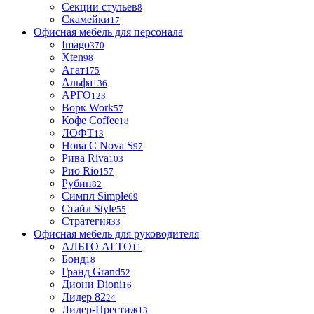
Секции стульев
8
Скамейки
17
Офисная мебель для персонала
Imago
370
Xten
98
Агат
175
Альфа
136
АРГО
123
Ворк Work
57
Кофе Coffee
18
ЛОФТ
13
Нова С Nova S
97
Рива Riva
103
Рио Rio
157
Рубин
82
Симпл Simple
69
Стайл Style
55
Стратегия
33
Офисная мебель для руководителя
АЛЬТО ALTO
11
Бонд
18
Гранд Grand
52
Диони Dioni
16
Лидер 82
24
Лидер-Престиж
13