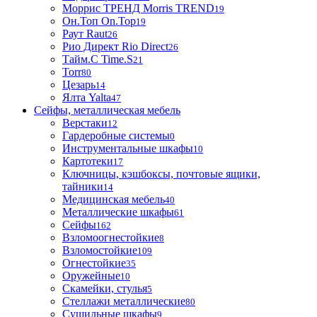
Моррис ТРЕНД Morris TREND
19
Он.Топ On.Top
19
Раут Raut
26
Рио Директ Rio Direct
26
Тайм.С Time.S
21
Torr
80
Цезарь
14
Ялта Yalta
47
Сейфы, металлическая мебель
Верстаки
12
Гардеробные системы
0
Инструментальные шкафы
10
Картотеки
17
Ключницы, кэшбоксы, почтовые ящики,
тайники
14
Медицинская мебель
40
Металлические шкафы
61
Сейфы
162
Взломоогнестойкие
8
Взломостойкие
109
Огнестойкие
35
Оружейные
10
Скамейки, стулья
5
Стеллажи металлические
80
Сушильные шкафы
9